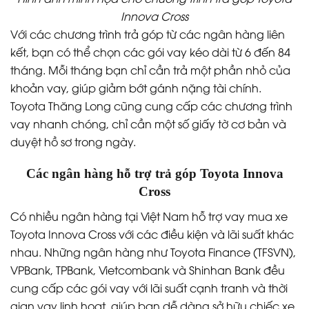
Innova Cross
Với các chương trình trả góp từ các ngân hàng liên
kết, bạn có thể chọn các gói vay kéo dài từ 6 đến 84
tháng. Mỗi tháng bạn chỉ cần trả một phần nhỏ của
khoản vay, giúp giảm bớt gánh nặng tài chính.
Toyota Thăng Long cũng cung cấp các chương trình
vay nhanh chóng, chỉ cần một số giấy tờ cơ bản và
duyệt hồ sơ trong ngày.
Các ngân hàng hỗ trợ trả góp Toyota Innova
Cross
Có nhiều ngân hàng tại Việt Nam hỗ trợ vay mua xe
Toyota Innova Cross với các điều kiện và lãi suất khác
nhau. Những ngân hàng như Toyota Finance (TFSVN),
VPBank, TPBank, Vietcombank và Shinhan Bank đều
cung cấp các gói vay với lãi suất cạnh tranh và thời
gian vay linh hoạt, giúp bạn dễ dàng sở hữu chiếc xe