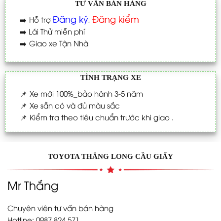
TƯ VẤN BÁN HÀNG
Đăng ký
Đăng kiểm
➡️
Hỗ trợ
,
➡️
Lái Thử miễn phí
➡️
Giao xe Tận Nhà
TÌNH TRẠNG XE
📌
Xe mới 100%_bảo hành 3-5 năm
📌
Xe sẵn có và đủ màu sắc
📌
Kiểm tra theo tiêu chuẩn trước khi giao .
TOYOTA THĂNG LONG CẦU GIẤY
Mr Thắng
Chuyên viên tư vấn bán hàng
Hotline: 0987.824.571