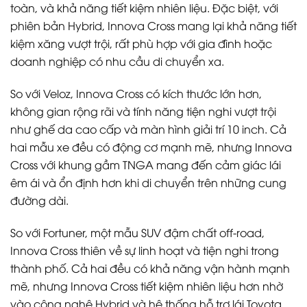
toàn, và khả năng tiết kiệm nhiên liệu. Đặc biệt, với
phiên bản Hybrid, Innova Cross mang lại khả năng tiết
kiệm xăng vượt trội, rất phù hợp với gia đình hoặc
doanh nghiệp có nhu cầu di chuyển xa.
So với Veloz, Innova Cross có kích thước lớn hơn,
không gian rộng rãi và tính năng tiện nghi vượt trội
như ghế da cao cấp và màn hình giải trí 10 inch. Cả
hai mẫu xe đều có động cơ mạnh mẽ, nhưng Innova
Cross với khung gầm TNGA mang đến cảm giác lái
êm ái và ổn định hơn khi di chuyển trên những cung
đường dài.
So với Fortuner, một mẫu SUV đậm chất off-road,
Innova Cross thiên về sự linh hoạt và tiện nghi trong
thành phố. Cả hai đều có khả năng vận hành mạnh
mẽ, nhưng Innova Cross tiết kiệm nhiên liệu hơn nhờ
vào công nghệ Hybrid và hệ thống hỗ trợ lái Toyota