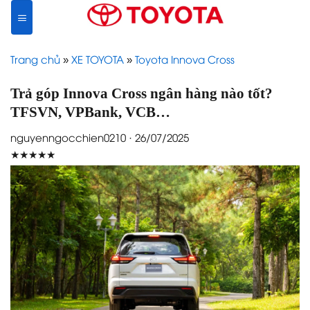
Skip
to
content
Trang chủ
»
XE TOYOTA
»
Toyota Innova Cross
Trả góp Innova Cross ngân hàng nào tốt?
TFSVN, VPBank, VCB…
nguyenngocchien0210 · 26/07/2025
★★★★★