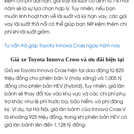
kiệm chi phí dài hạn, gói vay lãi suất cố định từ 7% mỗi
năm sẽ là sự lựa chọn hợp lý. Tuy nhiên, nếu bạn
muốn linh hoạt hơn về lãi suất và kỳ hạn vay, các gói
vay lãi suất thả nổi có thể giúp bạn tiết kiệm thêm chi
phí khi lãi suất giảm.
Tư vấn trả góp Toyota Innova Cross ngay hôm nay
Giá xe Toyota Innova Cross và ưu đãi hiện tại
Giá xe Toyota Innova Cross hiện tại dao động từ 825
triệu đồng cho phiên bản V (máy xăng) và 1,005 tỷ
đồng cho phiên bản HEV (hybrid). Tuy nhiên, giá lăn
bánh sẽ thay đổi tùy vào khu vực và các chi phí phụ
trợ khác như lệ phí trước bạ, bảo hiểm, và phí đăng
ký. Ví dụ, tại Hà Nội, giá lăn bánh của Innova Cross V
là khoảng 925 triệu đồng, trong khi phiên bản HEV có
giá lăn bánh lên đến 1,128 tỷ đồng.