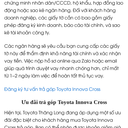
chứng minh nhân dân/CCCD, hộ khẩu, hợp đồng lao
động hoặc sao kê ngân hàng. Đối với khách hàng
doanh nghiệp, các giấy tờ cần có bao gồm giấy
phép đăng ký kinh doanh, báo cáo tài chính, và sao
kê tài khoản công ty.
Các ngân hàng sẽ yêu cầu bạn cung cấp các giấy
tờ này để thẩm định khả năng tài chính và xác nhận
vay tiền. Việc nộp hồ sơ online qua Zalo hoặc email
giúp quá trình duyệt vay nhanh chóng hơn, chỉ mất
từ 1–2 ngày làm việc để hoàn tất thủ tục vay.
Đăng ký tư vấn trả góp Toyota Innova Cross
Ưu đãi trả góp Toyota Innova Cross
Hiện tại, Toyota Thăng Long đang áp dụng một số ưu
đãi đặc biệt cho khách hàng mua Toyota Innova
Cross trả góp. Bạn có thể nhận được khoản giảm giá