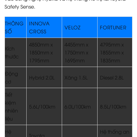
Safety Sense.
THÔNG
INNOVA
VELOZ
FORTUNER
SỐ
CROSS
4850mm x
4455mm x
4795mm x
Kích
1850mm x
1750mm x
1855mm x
thước
1795mm
1695mm
1835mm
Động
Hybrid 2.0L
Xăng 1.5L
Diesel 2.8L
cơ
Tiết
kiệm
5.6L/100km
6.0L/100km
8.5L/100km
nhiên
liệu
Hệ
Hệ thống an
Toyota