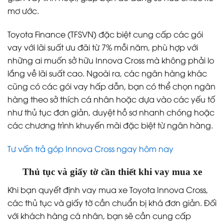
mơ ước.
Toyota Finance (TFSVN) đặc biệt cung cấp các gói
vay với lãi suất ưu đãi từ 7% mỗi năm, phù hợp với
những ai muốn sở hữu Innova Cross mà không phải lo
lắng về lãi suất cao. Ngoài ra, các ngân hàng khác
cũng có các gói vay hấp dẫn, bạn có thể chọn ngân
hàng theo sở thích cá nhân hoặc dựa vào các yếu tố
như thủ tục đơn giản, duyệt hồ sơ nhanh chóng hoặc
các chương trình khuyến mãi đặc biệt từ ngân hàng.
Tư vấn trả góp Innova Cross ngay hôm nay
Thủ tục và giấy tờ cần thiết khi vay mua xe
Khi bạn quyết định vay mua xe Toyota Innova Cross,
các thủ tục và giấy tờ cần chuẩn bị khá đơn giản. Đối
với khách hàng cá nhân, bạn sẽ cần cung cấp