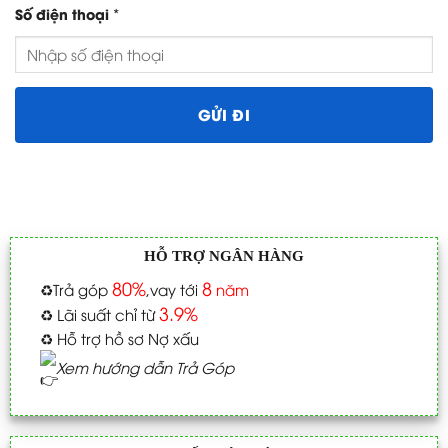
*
Số điện thoại
HỖ TRỢ NGÂN HÀNG
80%
8
♻️
Trả góp
,vay tới
năm
3.9%
♻️
Lãi suất chỉ từ
♻️
Hỗ trợ hồ sơ Nợ xấu
Xem hướng dẫn Trả Góp