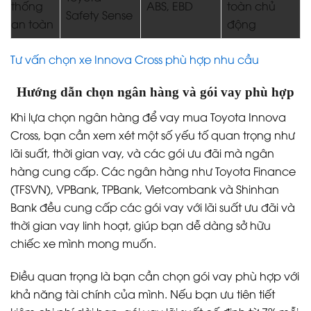
thống
ABS, EBD
toàn chủ
Safety Sense
an toàn
động
Tư vấn chọn xe Innova Cross phù hợp nhu cầu
Hướng dẫn chọn ngân hàng và gói vay phù hợp
Khi lựa chọn ngân hàng để vay mua Toyota Innova
Cross, bạn cần xem xét một số yếu tố quan trọng như
lãi suất, thời gian vay, và các gói ưu đãi mà ngân
hàng cung cấp. Các ngân hàng như Toyota Finance
(TFSVN), VPBank, TPBank, Vietcombank và Shinhan
Bank đều cung cấp các gói vay với lãi suất ưu đãi và
thời gian vay linh hoạt, giúp bạn dễ dàng sở hữu
chiếc xe mình mong muốn.
Điều quan trọng là bạn cần chọn gói vay phù hợp với
khả năng tài chính của mình. Nếu bạn ưu tiên tiết