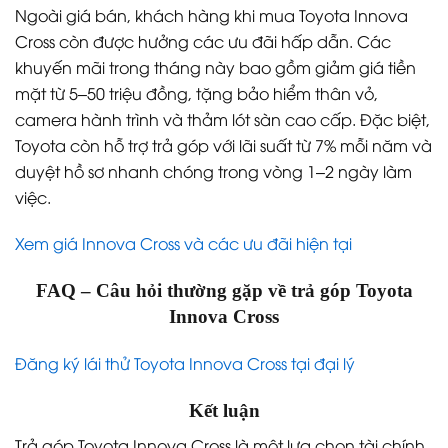
Ngoài giá bán, khách hàng khi mua Toyota Innova
Cross còn được hưởng các ưu đãi hấp dẫn. Các
khuyến mãi trong tháng này bao gồm giảm giá tiền
mặt từ 5–50 triệu đồng, tặng bảo hiểm thân vỏ,
camera hành trình và thảm lót sàn cao cấp. Đặc biệt,
Toyota còn hỗ trợ trả góp với lãi suất từ 7% mỗi năm và
duyệt hồ sơ nhanh chóng trong vòng 1–2 ngày làm
việc.
Xem giá Innova Cross và các ưu đãi hiện tại
FAQ – Câu hỏi thường gặp về trả góp Toyota
Innova Cross
Đăng ký lái thử Toyota Innova Cross tại đại lý
Kết luận
Trả góp Toyota Innova Cross là một lựa chọn tài chính