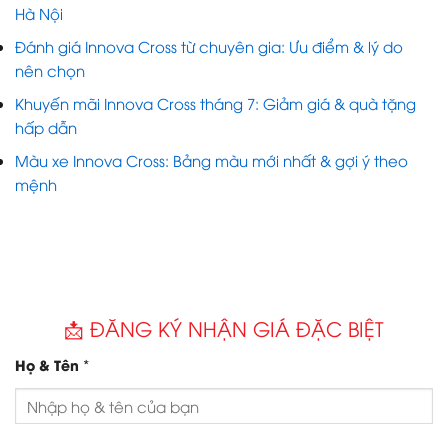
Hà Nội
Đánh giá Innova Cross từ chuyên gia: Ưu điểm & lý do
nên chọn
Khuyến mãi Innova Cross tháng 7: Giảm giá & quà tặng
hấp dẫn
Màu xe Innova Cross: Bảng màu mới nhất & gợi ý theo
mệnh
📩 ĐĂNG KÝ NHẬN GIÁ ĐẶC BIỆT
*
Họ & Tên