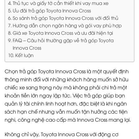
Thủ tục và giấy tờ cần thiết khi vay mua xe
Ưu đãi trả góp Toyota Innova Cross
So sánh trả góp Toyota Innova Cross với đối thủ
Hướng dẫn chọn ngân hàng và gói vay phù hợp
Giá xe Toyota Innova Cross và ưu đãi hiện tại
FAQ – Câu hỏi thường gặp về trả góp Toyota
Innova Cross
Kết luận
Chọn trả góp Toyota Innova Cross là một quyết định
thông minh đối với những khách hàng muốn sở hữu
chiếc xe sang trọng này mà không phải chi trả một
khoản tiền lớn ngay lập tức. Việc trả góp giúp bạn
quản lý tài chính linh hoạt hơn, đặc biệt là khi ngân
sách hạn chế nhưng vẫn muốn tận hưởng các tiện
nghi, công nghệ cao cấp mà Innova Cross mang lại.
Không chỉ vậy, Toyota Innova Cross với động cơ