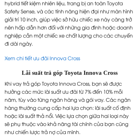
hybrid tiết kiệm nhiên liệu, trang bị an toàn Toyota
Safety Sense, và các tính năng hiện đại như màn hình
giải trí 10 inch, giúp việc sở hữu chiếc xe này càng trở
nên hấp dẫn hơn đối với những gia đình hoặc doanh
nghiệp cần một chiếc xe chất lượng cho các chuyến
đi dài ngày.
Xem chi tiết ưu đãi Innova Cross
Lãi suất trả góp Toyota Innova Cross
Khi vay trả góp Toyota Innova Cross, bạn sẽ được
hưởng các mức lãi suất ưu đãi từ 7% đến 10% mỗi
năm, tùy vào từng ngân hàng và gói vay. Các ngân
hàng thường cung cấp hai lựa chọn: lãi suất cố định
hoặc lãi suất thả nổi. Việc lựa chọn giữa hai loại này
sẽ phụ thuộc vào khả năng tài chính của bạn cũng
như chiến lược trả nợ của mình.