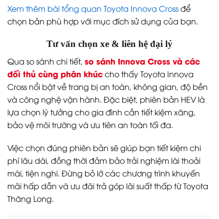
Xem thêm bài tổng quan Toyota Innova Cross
để
chọn bản phù hợp với mục đích sử dụng của bạn.
Tư vấn chọn xe & liên hệ đại lý
so sánh Innova Cross và các
Qua so sánh chi tiết,
đối thủ cùng phân khúc
cho thấy Toyota Innova
Cross nổi bật về trang bị an toàn, không gian, độ bền
và công nghệ vận hành. Đặc biệt, phiên bản HEV là
lựa chọn lý tưởng cho gia đình cần tiết kiệm xăng,
bảo vệ môi trường và ưu tiên an toàn tối đa.
Việc chọn đúng phiên bản sẽ giúp bạn tiết kiệm chi
phí lâu dài, đồng thời đảm bảo trải nghiệm lái thoải
mái, tiện nghi. Đừng bỏ lỡ các chương trình khuyến
mãi hấp dẫn và ưu đãi trả góp lãi suất thấp từ Toyota
Thăng Long.