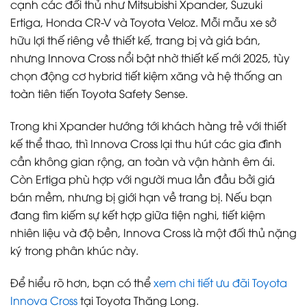
cạnh các đối thủ như Mitsubishi Xpander, Suzuki
Ertiga, Honda CR-V và Toyota Veloz. Mỗi mẫu xe sở
hữu lợi thế riêng về thiết kế, trang bị và giá bán,
nhưng Innova Cross nổi bật nhờ thiết kế mới 2025, tùy
chọn động cơ hybrid tiết kiệm xăng và hệ thống an
toàn tiên tiến Toyota Safety Sense.
Trong khi Xpander hướng tới khách hàng trẻ với thiết
kế thể thao, thì Innova Cross lại thu hút các gia đình
cần không gian rộng, an toàn và vận hành êm ái.
Còn Ertiga phù hợp với người mua lần đầu bởi giá
bán mềm, nhưng bị giới hạn về trang bị. Nếu bạn
đang tìm kiếm sự kết hợp giữa tiện nghi, tiết kiệm
nhiên liệu và độ bền, Innova Cross là một đối thủ nặng
ký trong phân khúc này.
Để hiểu rõ hơn, bạn có thể
xem chi tiết ưu đãi Toyota
Innova Cross
tại Toyota Thăng Long.