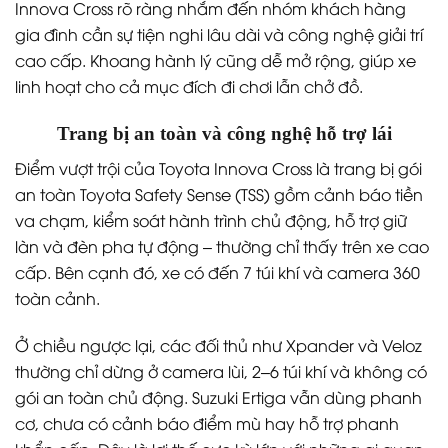
Innova Cross rõ ràng nhắm đến nhóm khách hàng
gia đình cần sự tiện nghi lâu dài và công nghệ giải trí
cao cấp. Khoang hành lý cũng dễ mở rộng, giúp xe
linh hoạt cho cả mục đích đi chơi lẫn chở đồ.
Trang bị an toàn và công nghệ hỗ trợ lái
Điểm vượt trội của Toyota Innova Cross là trang bị gói
an toàn Toyota Safety Sense (TSS) gồm cảnh báo tiền
va chạm, kiểm soát hành trình chủ động, hỗ trợ giữ
làn và đèn pha tự động – thường chỉ thấy trên xe cao
cấp. Bên cạnh đó, xe có đến 7 túi khí và camera 360
toàn cảnh.
Ở chiều ngược lại, các đối thủ như Xpander và Veloz
thường chỉ dừng ở camera lùi, 2–6 túi khí và không có
gói an toàn chủ động. Suzuki Ertiga vẫn dùng phanh
cơ, chưa có cảnh báo điểm mù hay hỗ trợ phanh