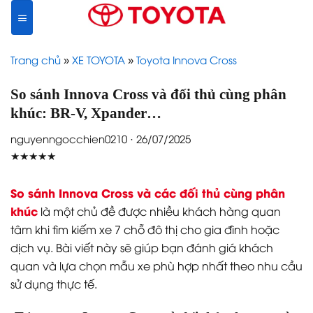
Skip
to
content
Trang chủ
»
XE TOYOTA
»
Toyota Innova Cross
So sánh Innova Cross và đối thủ cùng phân
khúc: BR-V, Xpander…
nguyenngocchien0210 · 26/07/2025
★★★★★
So sánh Innova Cross và các đối thủ cùng phân
khúc
là một chủ đề được nhiều khách hàng quan
tâm khi tìm kiếm xe 7 chỗ đô thị cho gia đình hoặc
dịch vụ. Bài viết này sẽ giúp bạn đánh giá khách
quan và lựa chọn mẫu xe phù hợp nhất theo nhu cầu
sử dụng thực tế.