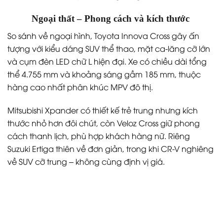
Ngoại thất – Phong cách và kích thước
So sánh về ngoại hình, Toyota Innova Cross gây ấn
tượng với kiểu dáng SUV thể thao, mặt ca-lăng cỡ lớn
và cụm đèn LED chữ L hiện đại. Xe có chiều dài tổng
thể 4.755 mm và khoảng sáng gầm 185 mm, thuộc
hàng cao nhất phân khúc MPV đô thị.
Mitsubishi Xpander có thiết kế trẻ trung nhưng kích
thước nhỏ hơn đôi chút, còn Veloz Cross giữ phong
cách thanh lịch, phù hợp khách hàng nữ. Riêng
Suzuki Ertiga thiên về đơn giản, trong khi CR-V nghiêng
về SUV cỡ trung – không cùng định vị giá.