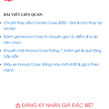
BÀI VIẾT LIÊN QUAN:
Chi phí thay dầu Corolla Cross 2025 – Giá & Lịch thay tại
Hà Nội
Đánh giá Innova Cross từ chuyên gia: Ưu điểm & lý do
nên chọn
Khuyến mãi Innova Cross tháng 7: Giảm giá & quà tặng
hấp dẫn
Màu xe Innova Cross: Bảng màu mới nhất & gợi ý theo
mệnh
📩 ĐĂNG KÝ NHẬN GIÁ ĐẶC BIỆT