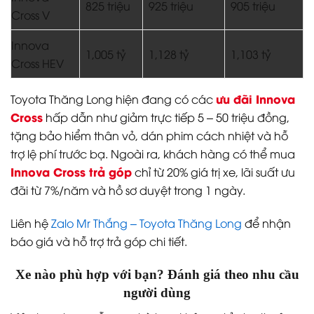
825 triệu
925 triệu
905 triệu
Cross V
Innova
1,005 tỷ
1,128 tỷ
1,103 tỷ
Cross HEV
ưu đãi Innova
Toyota Thăng Long hiện đang có các
Cross
hấp dẫn như giảm trực tiếp 5 – 50 triệu đồng,
tặng bảo hiểm thân vỏ, dán phim cách nhiệt và hỗ
trợ lệ phí trước bạ. Ngoài ra, khách hàng có thể mua
Innova Cross trả góp
chỉ từ 20% giá trị xe, lãi suất ưu
đãi từ 7%/năm và hồ sơ duyệt trong 1 ngày.
Liên hệ
Zalo Mr Thắng – Toyota Thăng Long
để nhận
báo giá và hỗ trợ trả góp chi tiết.
Xe nào phù hợp với bạn? Đánh giá theo nhu cầu
người dùng