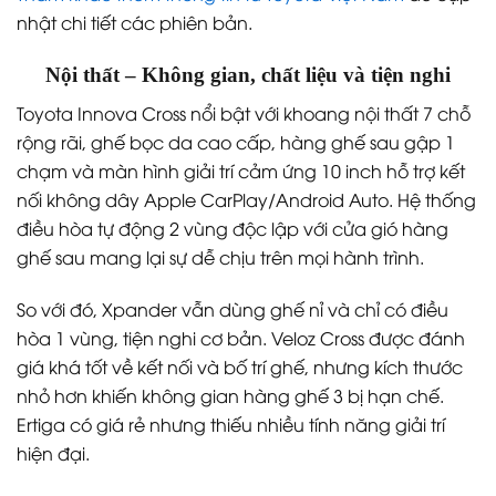
nhật chi tiết các phiên bản.
Nội thất – Không gian, chất liệu và tiện nghi
Toyota Innova Cross nổi bật với khoang nội thất 7 chỗ
rộng rãi, ghế bọc da cao cấp, hàng ghế sau gập 1
chạm và màn hình giải trí cảm ứng 10 inch hỗ trợ kết
nối không dây Apple CarPlay/Android Auto. Hệ thống
điều hòa tự động 2 vùng độc lập với cửa gió hàng
ghế sau mang lại sự dễ chịu trên mọi hành trình.
So với đó, Xpander vẫn dùng ghế nỉ và chỉ có điều
hòa 1 vùng, tiện nghi cơ bản. Veloz Cross được đánh
giá khá tốt về kết nối và bố trí ghế, nhưng kích thước
nhỏ hơn khiến không gian hàng ghế 3 bị hạn chế.
Ertiga có giá rẻ nhưng thiếu nhiều tính năng giải trí
hiện đại.