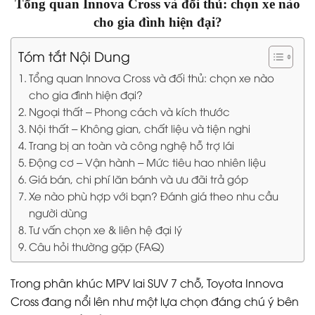
Tổng quan Innova Cross và đối thủ: chọn xe nào
cho gia đình hiện đại?
Tóm tắt Nội Dung
Tổng quan Innova Cross và đối thủ: chọn xe nào
cho gia đình hiện đại?
Ngoại thất – Phong cách và kích thước
Nội thất – Không gian, chất liệu và tiện nghi
Trang bị an toàn và công nghệ hỗ trợ lái
Động cơ – Vận hành – Mức tiêu hao nhiên liệu
Giá bán, chi phí lăn bánh và ưu đãi trả góp
Xe nào phù hợp với bạn? Đánh giá theo nhu cầu
người dùng
Tư vấn chọn xe & liên hệ đại lý
Câu hỏi thường gặp (FAQ)
Trong phân khúc MPV lai SUV 7 chỗ, Toyota Innova
Cross đang nổi lên như một lựa chọn đáng chú ý bên