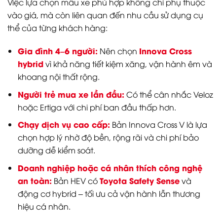
Việc lựa chọn mẫu xe phù hợp không chỉ phụ thuộc
vào giá, mà còn liên quan đến nhu cầu sử dụng cụ
thể của từng khách hàng:
Gia đình 4–6 người:
Innova Cross
Nên chọn
hybrid
vì khả năng tiết kiệm xăng, vận hành êm và
khoang nội thất rộng.
Người trẻ mua xe lần đầu:
Có thể cân nhắc Veloz
hoặc Ertiga với chi phí ban đầu thấp hơn.
Chạy dịch vụ cao cấp:
Bản Innova Cross V là lựa
chọn hợp lý nhờ độ bền, rộng rãi và chi phí bảo
dưỡng dễ kiểm soát.
Doanh nghiệp hoặc cá nhân thích công nghệ
an toàn:
Toyota Safety Sense
Bản HEV có
và
động cơ hybrid – tối ưu cả vận hành lẫn thương
hiệu cá nhân.