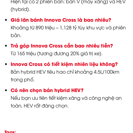
Hiện tại có 2 phiên bản: bản V (máy xăng) và HEV
(hybrid).
Giá lăn bánh Innova Cross là bao nhiêu?
Khoảng từ 890 triệu – 1,128 tỷ tùy khu vực và phiên
bản.
Trả góp Innova Cross cần bao nhiêu tiền?
Từ 165 triệu (tương đương 20% giá trị xe).
Innova Cross có tiết kiệm nhiên liệu không?
Bản hybrid HEV tiêu hao chỉ khoảng 4.5L/100km
trong phố.
Có nên chọn bản hybrid HEV?
Nếu bạn ưu tiên tiết kiệm xăng và công nghệ an
toàn, HEV rất đáng chọn.
Tags: