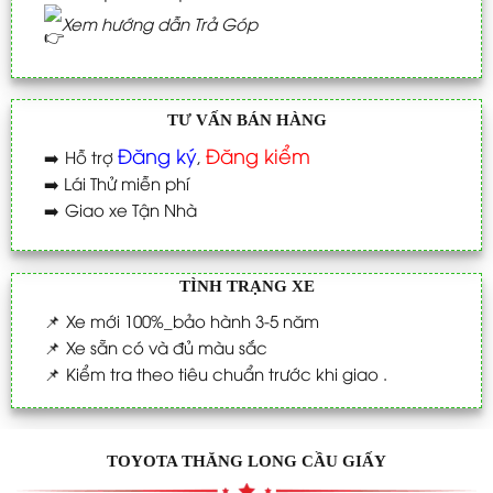
Xem hướng dẫn Trả Góp
TƯ VẤN BÁN HÀNG
Đăng ký
Đăng kiểm
➡️
Hỗ trợ
,
➡️
Lái Thử miễn phí
➡️
Giao xe Tận Nhà
TÌNH TRẠNG XE
📌
Xe mới 100%_bảo hành 3-5 năm
📌
Xe sẵn có và đủ màu sắc
📌
Kiểm tra theo tiêu chuẩn trước khi giao .
TOYOTA THĂNG LONG CẦU GIẤY