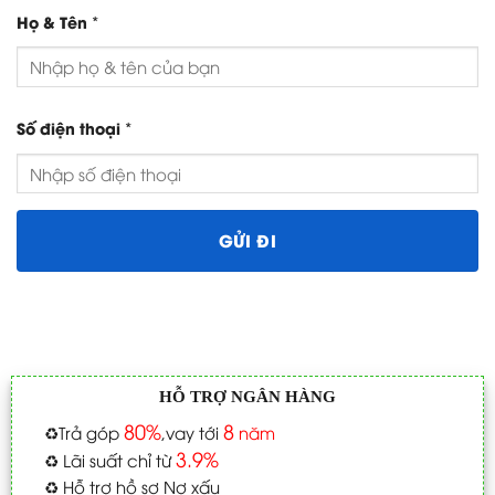
*
Họ & Tên
*
Số điện thoại
HỖ TRỢ NGÂN HÀNG
80%
8
♻️
Trả góp
,vay tới
năm
3.9%
♻️
Lãi suất chỉ từ
♻️
Hỗ trợ hồ sơ Nợ xấu