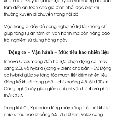
khẩn cấp. Đây là lợi thế cực kỳ lớn với những ai quan
tâm đến an toàn cho gia đình nhỏ, đặc biệt khi
thường xuyên di chuyển trong nội đô.
Việc trang bị đầy đủ công nghệ hỗ trợ lái không chỉ
giúp tăng sự an tâm khi vận hành mà còn nâng cao
trải nghiệm sử dụng hàng ngày.
Động cơ – Vận hành – Mức tiêu hao nhiên liệu
Innova Cross mang đến hai lựa chọn động cơ: máy
xăng 2.0L và hybrid (xăng + điện) cho bản HEV. Động
cơ hybrid giúp xe tăng tốc mượt, tiết kiệm nhiên liệu
đáng kể khi đi trong phố – chỉ khoảng 4.5–5L/100km.
Công nghệ này giúp giảm chi phí vận hành và phát
thải CO2.
Trong khi đó, Xpander dùng máy xăng 1.5L hút khí tự
nhiên, tiêu hao khoảng 6.5–7L/100km. Veloz cũng