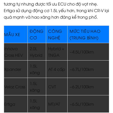
tương tự nhưng được tối ưu ECU cho độ vọt nhẹ.
Ertiga sử dụng động cơ 1.5L yếu hơn, trong khi CR-V lại
quá mạnh và hao xăng hơn đáng kể trong phố.
ĐỘNG
CÔNG
MỨC TIÊU HAO
MẪU XE
CƠ
NGHỆ
(TRUNG BÌNH)
Innova
2.0L
Hybrid +
~4.5L/100km
Cross HEV
Hybrid
TNGA
1.5L
Xpander
AT 4 cấp
~6.7L/100km
xăng
1.5L
Veloz Cross
CVT
~6.2L/100km
xăng
1.5L
Ertiga
MT/AT
~6.5L/100km
xăng