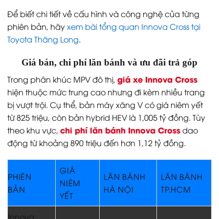
Để biết chi tiết về cấu hình và công nghệ của từng
phiên bản, hãy
xem bài tổng quan Innova Cross tại
Toyota Thăng Long
.
Giá bán, chi phí lăn bánh và ưu đãi trả góp
giá xe Innova Cross
Trong phân khúc MPV đô thị,
hiện thuộc mức trung cao nhưng đi kèm nhiều trang
bị vượt trội. Cụ thể, bản máy xăng V có giá niêm yết
từ 825 triệu, còn bản hybrid HEV là 1,005 tỷ đồng. Tùy
chi phí lăn bánh Innova Cross
theo khu vực,
dao
động từ khoảng 890 triệu đến hơn 1,12 tỷ đồng.
GIÁ
PHIÊN
LĂN BÁNH
LĂN BÁNH
NIÊM
BẢN
HÀ NỘI
TP.HCM
YẾT
Innova