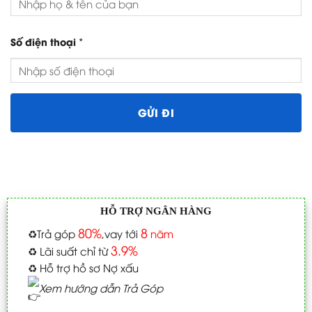
*
Số điện thoại
HỖ TRỢ NGÂN HÀNG
80%
8
♻️
Trả góp
,vay tới
năm
3.9%
♻️
Lãi suất chỉ từ
♻️
Hỗ trợ hồ sơ Nợ xấu
Xem hướng dẫn Trả Góp