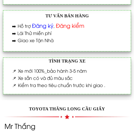
TƯ VẤN BÁN HÀNG
Đăng ký
Đăng kiểm
➡️
Hỗ trợ
,
➡️
Lái Thử miễn phí
➡️
Giao xe Tận Nhà
TÌNH TRẠNG XE
📌
Xe mới 100%_bảo hành 3-5 năm
📌
Xe sẵn có và đủ màu sắc
📌
Kiểm tra theo tiêu chuẩn trước khi giao .
TOYOTA THĂNG LONG CẦU GIẤY
Mr Thắng