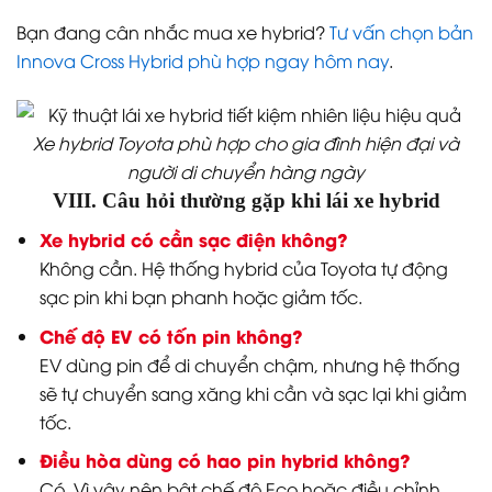
Bạn đang cân nhắc mua xe hybrid?
Tư vấn chọn bản
Innova Cross Hybrid phù hợp ngay hôm nay
.
Xe hybrid Toyota phù hợp cho gia đình hiện đại và
người di chuyển hàng ngày
VIII. Câu hỏi thường gặp khi lái xe hybrid
Xe hybrid có cần sạc điện không?
Không cần. Hệ thống hybrid của Toyota tự động
sạc pin khi bạn phanh hoặc giảm tốc.
Chế độ EV có tốn pin không?
EV dùng pin để di chuyển chậm, nhưng hệ thống
sẽ tự chuyển sang xăng khi cần và sạc lại khi giảm
tốc.
Điều hòa dùng có hao pin hybrid không?
Có. Vì vậy nên bật chế độ Eco hoặc điều chỉnh