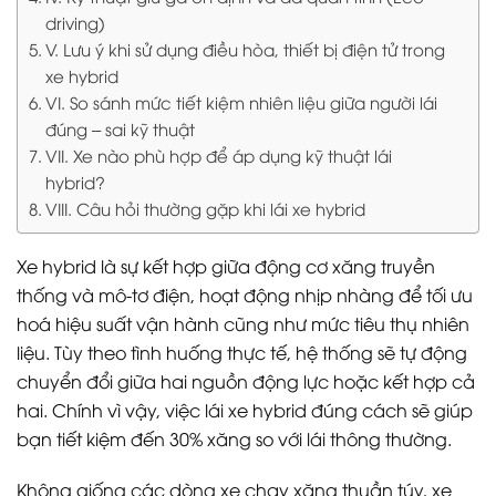
driving)
V. Lưu ý khi sử dụng điều hòa, thiết bị điện tử trong
xe hybrid
VI. So sánh mức tiết kiệm nhiên liệu giữa người lái
đúng – sai kỹ thuật
VII. Xe nào phù hợp để áp dụng kỹ thuật lái
hybrid?
VIII. Câu hỏi thường gặp khi lái xe hybrid
Xe hybrid là sự kết hợp giữa động cơ xăng truyền
thống và mô-tơ điện, hoạt động nhịp nhàng để tối ưu
hoá hiệu suất vận hành cũng như mức tiêu thụ nhiên
liệu. Tùy theo tình huống thực tế, hệ thống sẽ tự động
chuyển đổi giữa hai nguồn động lực hoặc kết hợp cả
hai. Chính vì vậy, việc lái xe hybrid đúng cách sẽ giúp
bạn tiết kiệm đến 30% xăng so với lái thông thường.
Không giống các dòng xe chạy xăng thuần túy, xe