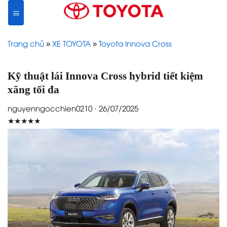
Skip
to
content
Trang chủ
»
XE TOYOTA
»
Toyota Innova Cross
Kỹ thuật lái Innova Cross hybrid tiết kiệm
xăng tối đa
nguyenngocchien0210 · 26/07/2025
★★★★★