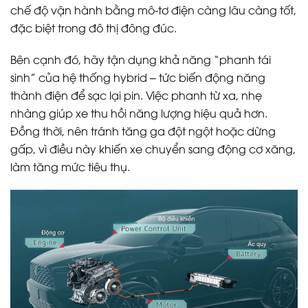
chế độ vận hành bằng mô-tơ điện càng lâu càng tốt,
đặc biệt trong đô thị đông đúc.
Bên cạnh đó, hãy tận dụng khả năng “phanh tái
sinh” của hệ thống hybrid – tức biến động năng
thành điện để sạc lại pin. Việc phanh từ xa, nhẹ
nhàng giúp xe thu hồi năng lượng hiệu quả hơn.
Đồng thời, nên tránh tăng ga đột ngột hoặc dừng
gấp, vì điều này khiến xe chuyển sang động cơ xăng,
làm tăng mức tiêu thụ.