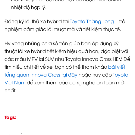
nhiệt độ hợp lý.
Đăng ký lái thử xe hybrid tại
Toyota Thăng Long
– trải
nghiệm cảm giác lái mượt mà và tiết kiệm thực tế.
Hy vọng những chia sẻ trên giúp bạn áp dụng kỹ
thuật lái xe hybrid tiết kiệm hiệu quả hơn, đặc biệt với
các mẫu MPV lai SUV như Toyota Innova Cross HEV. Để
tìm hiểu chi tiết về xe, bạn có thể tham khảo
bài viết
tổng quan Innova Cross tại đây
hoặc truy cập
Toyota
Việt Nam
để xem thêm các công nghệ an toàn mới
nhất.
Tags: