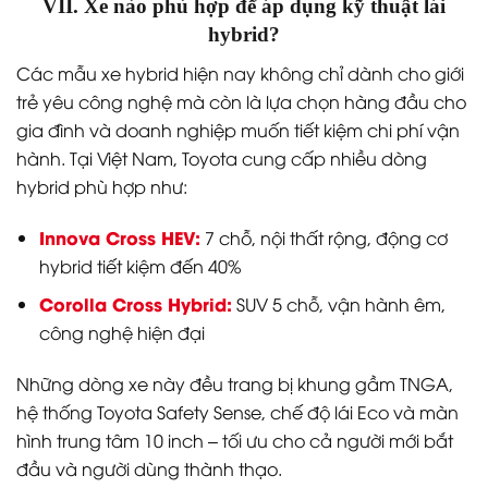
VII. Xe nào phù hợp để áp dụng kỹ thuật lái
hybrid?
Các mẫu xe hybrid hiện nay không chỉ dành cho giới
trẻ yêu công nghệ mà còn là lựa chọn hàng đầu cho
gia đình và doanh nghiệp muốn tiết kiệm chi phí vận
hành. Tại Việt Nam, Toyota cung cấp nhiều dòng
hybrid phù hợp như:
Innova Cross HEV:
7 chỗ, nội thất rộng, động cơ
hybrid tiết kiệm đến 40%
Corolla Cross Hybrid:
SUV 5 chỗ, vận hành êm,
công nghệ hiện đại
Những dòng xe này đều trang bị khung gầm TNGA,
hệ thống Toyota Safety Sense, chế độ lái Eco và màn
hình trung tâm 10 inch – tối ưu cho cả người mới bắt
đầu và người dùng thành thạo.