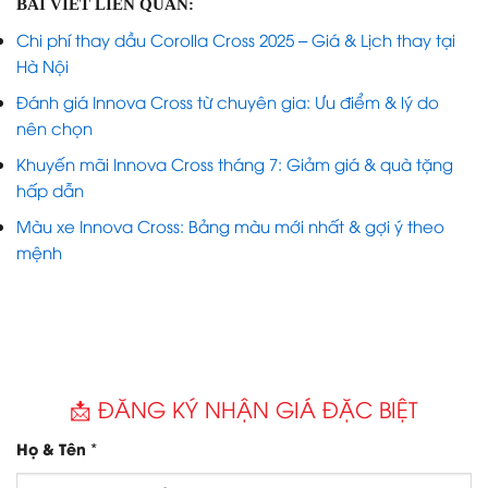
BÀI VIẾT LIÊN QUAN:
Chi phí thay dầu Corolla Cross 2025 – Giá & Lịch thay tại
Hà Nội
Đánh giá Innova Cross từ chuyên gia: Ưu điểm & lý do
nên chọn
Khuyến mãi Innova Cross tháng 7: Giảm giá & quà tặng
hấp dẫn
Màu xe Innova Cross: Bảng màu mới nhất & gợi ý theo
mệnh
📩 ĐĂNG KÝ NHẬN GIÁ ĐẶC BIỆT
*
Họ & Tên