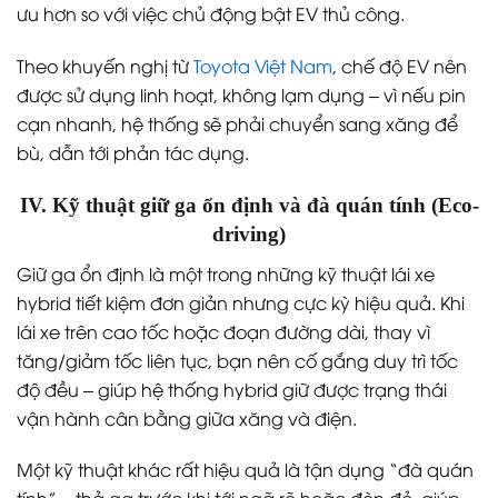
ưu hơn so với việc chủ động bật EV thủ công.
Theo khuyến nghị từ
Toyota Việt Nam
, chế độ EV nên
được sử dụng linh hoạt, không lạm dụng – vì nếu pin
cạn nhanh, hệ thống sẽ phải chuyển sang xăng để
bù, dẫn tới phản tác dụng.
IV. Kỹ thuật giữ ga ổn định và đà quán tính (Eco-
driving)
Giữ ga ổn định là một trong những kỹ thuật lái xe
hybrid tiết kiệm đơn giản nhưng cực kỳ hiệu quả. Khi
lái xe trên cao tốc hoặc đoạn đường dài, thay vì
tăng/giảm tốc liên tục, bạn nên cố gắng duy trì tốc
độ đều – giúp hệ thống hybrid giữ được trạng thái
vận hành cân bằng giữa xăng và điện.
Một kỹ thuật khác rất hiệu quả là tận dụng “đà quán