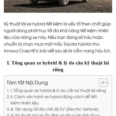
Kỹ thuật lái xe hybrid tiết kiệm là yếu tố then chốt giúp
người dùng phát huy tối đa khả năng tiết kiệm nhiên
liệu của dòng xe này. Nếu bạn đang sở hữu hoặc
chuẩn bị chọn mua một mẫu Toyota hybrid như
Innova Cross HEV, bài viết sau sẽ là cẩm nang hữu ích.
I. Tổng quan xe hybrid & lý do cần kỹ thuật lái
riêng
Tóm tắt Nội Dung
I. Tổng quan xe hybrid & lý do cần kỹ thuật lái riêng
II. Cách vận hành xe hybrid đúng cách để tiết
kiệm nhiên liệu
III. Tận dụng tối đa chế độ EV (Electric Vehicle)
IV. Kỹ thuật giữ ga ổn định và đà quán tính (Eco-