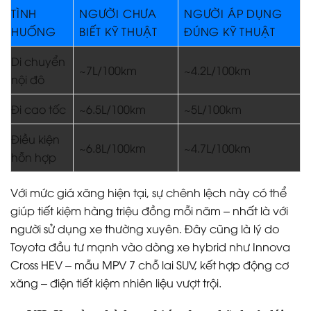
TÌNH
NGƯỜI CHƯA
NGƯỜI ÁP DỤNG
HUỐNG
BIẾT KỸ THUẬT
ĐÚNG KỸ THUẬT
Di chuyển
~7L/100km
~4.2L/100km
nội đô
Đi cao tốc
~6.5L/100km
~5L/100km
Điều kiện
~6.8L/100km
~4.7L/100km
hỗn hợp
Với mức giá xăng hiện tại, sự chênh lệch này có thể
giúp tiết kiệm hàng triệu đồng mỗi năm – nhất là với
người sử dụng xe thường xuyên. Đây cũng là lý do
Toyota đầu tư mạnh vào dòng xe hybrid như Innova
Cross HEV – mẫu MPV 7 chỗ lai SUV, kết hợp động cơ
xăng – điện tiết kiệm nhiên liệu vượt trội.