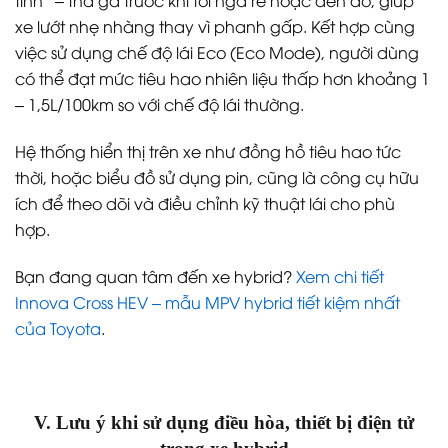
tính” – thả ga trước khi tới ngã rẽ hoặc đèn đỏ, giúp
xe lướt nhẹ nhàng thay vì phanh gấp. Kết hợp cùng
việc sử dụng chế độ lái Eco (Eco Mode), người dùng
có thể đạt mức tiêu hao nhiên liệu thấp hơn khoảng 1
– 1,5L/100km so với chế độ lái thường.
Hệ thống hiển thị trên xe như đồng hồ tiêu hao tức
thời, hoặc biểu đồ sử dụng pin, cũng là công cụ hữu
ích để theo dõi và điều chỉnh kỹ thuật lái cho phù
hợp.
Bạn đang quan tâm đến xe hybrid?
Xem chi tiết
Innova Cross HEV – mẫu MPV hybrid tiết kiệm nhất
của Toyota
.
V. Lưu ý khi sử dụng điều hòa, thiết bị điện tử