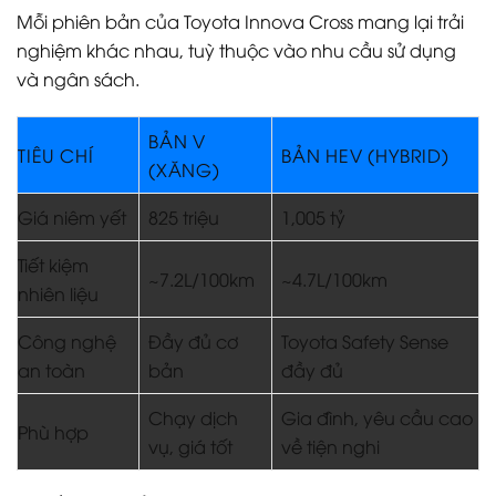
Mỗi phiên bản của Toyota Innova Cross mang lại trải
nghiệm khác nhau, tuỳ thuộc vào nhu cầu sử dụng
và ngân sách.
BẢN V
TIÊU CHÍ
BẢN HEV (HYBRID)
(XĂNG)
Giá niêm yết
825 triệu
1,005 tỷ
Tiết kiệm
~7.2L/100km
~4.7L/100km
nhiên liệu
Công nghệ
Đầy đủ cơ
Toyota Safety Sense
an toàn
bản
đầy đủ
Chạy dịch
Gia đình, yêu cầu cao
Phù hợp
vụ, giá tốt
về tiện nghi