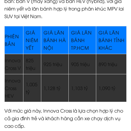
bản: bản V (máy xăng) và bản HEV (hybrid), với giá
niêm yết và lăn bánh hợp lý trong phân khúc MPV lai
SUV tại Việt Nam.
GIÁ
GIÁ LĂN
GIÁ LĂN
GIÁ LĂN
PHIÊN
NIÊM
BÁNH HÀ
BÁNH
BÁNH TỈNH
BẢN
YẾT
NỘI
TP.HCM
KHÁC
Innova
825
925 triệu
905 triệu
890 triệu
Cross V
triệu
Innova
1,005
Cross
1,128 tỷ
1,103 tỷ
1,090 tỷ
tỷ
HEV
Với mức giá này, Innova Cross là lựa chọn hợp lý cho
cả gia đình trẻ và khách hàng cần xe chạy dịch vụ
cao cấp.