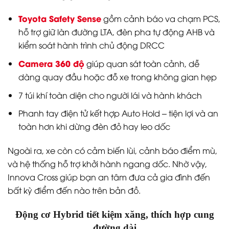
Toyota Safety Sense
gồm cảnh báo va chạm PCS,
hỗ trợ giữ làn đường LTA, đèn pha tự động AHB và
kiểm soát hành trình chủ động DRCC
Camera 360 độ
giúp quan sát toàn cảnh, dễ
dàng quay đầu hoặc đỗ xe trong không gian hẹp
7 túi khí toàn diện cho người lái và hành khách
Phanh tay điện tử kết hợp Auto Hold – tiện lợi và an
toàn hơn khi dừng đèn đỏ hay leo dốc
Ngoài ra, xe còn có cảm biến lùi, cảnh báo điểm mù,
và hệ thống hỗ trợ khởi hành ngang dốc. Nhờ vậy,
Innova Cross giúp bạn an tâm đưa cả gia đình đến
bất kỳ điểm đến nào trên bản đồ.
Động cơ Hybrid tiết kiệm xăng, thích hợp cung
đường dài