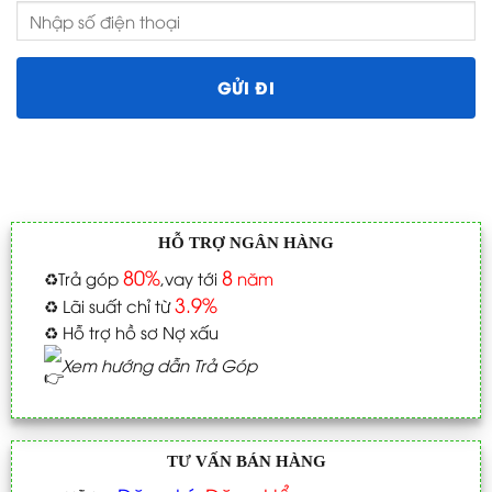
HỖ TRỢ NGÂN HÀNG
80%
8
♻️
Trả góp
,vay tới
năm
3.9%
♻️
Lãi suất chỉ từ
♻️
Hỗ trợ hồ sơ Nợ xấu
Xem hướng dẫn Trả Góp
TƯ VẤN BÁN HÀNG