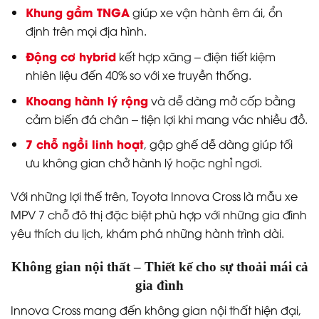
Khung gầm TNGA
giúp xe vận hành êm ái, ổn
định trên mọi địa hình.
Động cơ hybrid
kết hợp xăng – điện tiết kiệm
nhiên liệu đến 40% so với xe truyền thống.
Khoang hành lý rộng
và dễ dàng mở cốp bằng
cảm biến đá chân – tiện lợi khi mang vác nhiều đồ.
7 chỗ ngồi linh hoạt
, gập ghế dễ dàng giúp tối
ưu không gian chở hành lý hoặc nghỉ ngơi.
Với những lợi thế trên, Toyota Innova Cross là mẫu xe
MPV 7 chỗ đô thị đặc biệt phù hợp với những gia đình
yêu thích du lịch, khám phá những hành trình dài.
Không gian nội thất – Thiết kế cho sự thoải mái cả
gia đình
Innova Cross mang đến không gian nội thất hiện đại,