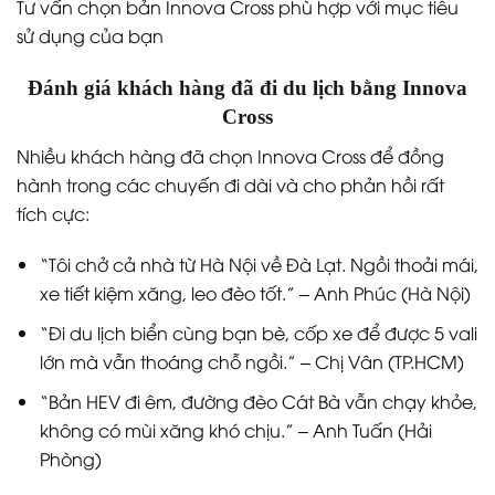
Tư vấn chọn bản Innova Cross phù hợp với mục tiêu
sử dụng của bạn
Đánh giá khách hàng đã đi du lịch bằng Innova
Cross
Nhiều khách hàng đã chọn Innova Cross để đồng
hành trong các chuyến đi dài và cho phản hồi rất
tích cực:
“Tôi chở cả nhà từ Hà Nội về Đà Lạt. Ngồi thoải mái,
xe tiết kiệm xăng, leo đèo tốt.” – Anh Phúc (Hà Nội)
“Đi du lịch biển cùng bạn bè, cốp xe để được 5 vali
lớn mà vẫn thoáng chỗ ngồi.” – Chị Vân (TP.HCM)
“Bản HEV đi êm, đường đèo Cát Bà vẫn chạy khỏe,
không có mùi xăng khó chịu.” – Anh Tuấn (Hải
Phòng)