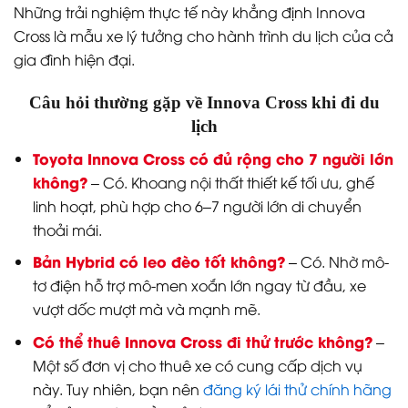
Những trải nghiệm thực tế này khẳng định Innova
Cross là mẫu xe lý tưởng cho hành trình du lịch của cả
gia đình hiện đại.
Câu hỏi thường gặp về Innova Cross khi đi du
lịch
Toyota Innova Cross có đủ rộng cho 7 người lớn
không?
– Có. Khoang nội thất thiết kế tối ưu, ghế
linh hoạt, phù hợp cho 6–7 người lớn di chuyển
thoải mái.
Bản Hybrid có leo đèo tốt không?
– Có. Nhờ mô-
tơ điện hỗ trợ mô-men xoắn lớn ngay từ đầu, xe
vượt dốc mượt mà và mạnh mẽ.
Có thể thuê Innova Cross đi thử trước không?
–
Một số đơn vị cho thuê xe có cung cấp dịch vụ
này. Tuy nhiên, bạn nên
đăng ký lái thử chính hãng