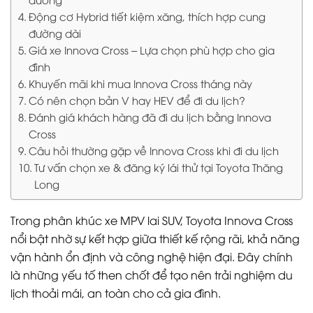
Động cơ Hybrid tiết kiệm xăng, thích hợp cung
đường dài
Giá xe Innova Cross – Lựa chọn phù hợp cho gia
đình
Khuyến mãi khi mua Innova Cross tháng này
Có nên chọn bản V hay HEV để đi du lịch?
Đánh giá khách hàng đã đi du lịch bằng Innova
Cross
Câu hỏi thường gặp về Innova Cross khi đi du lịch
Tư vấn chọn xe & đăng ký lái thử tại Toyota Thăng
Long
Trong phân khúc xe MPV lai SUV, Toyota Innova Cross
nổi bật nhờ sự kết hợp giữa thiết kế rộng rãi, khả năng
vận hành ổn định và công nghệ hiện đại. Đây chính
là những yếu tố then chốt để tạo nên trải nghiệm du
lịch thoải mái, an toàn cho cả gia đình.