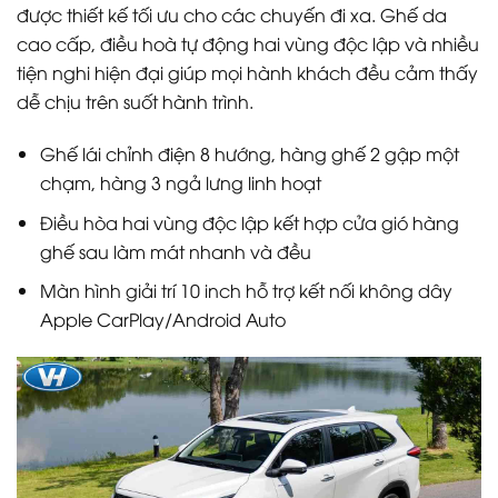
được thiết kế tối ưu cho các chuyến đi xa. Ghế da
cao cấp, điều hoà tự động hai vùng độc lập và nhiều
tiện nghi hiện đại giúp mọi hành khách đều cảm thấy
dễ chịu trên suốt hành trình.
Ghế lái chỉnh điện 8 hướng, hàng ghế 2 gập một
chạm, hàng 3 ngả lưng linh hoạt
Điều hòa hai vùng độc lập kết hợp cửa gió hàng
ghế sau làm mát nhanh và đều
Màn hình giải trí 10 inch hỗ trợ kết nối không dây
Apple CarPlay/Android Auto