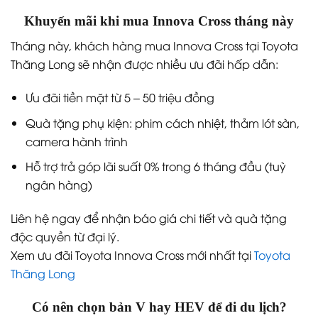
Khuyến mãi khi mua Innova Cross tháng này
Tháng này, khách hàng mua Innova Cross tại Toyota
Thăng Long sẽ nhận được nhiều ưu đãi hấp dẫn:
Ưu đãi tiền mặt từ 5 – 50 triệu đồng
Quà tặng phụ kiện: phim cách nhiệt, thảm lót sàn,
camera hành trình
Hỗ trợ trả góp lãi suất 0% trong 6 tháng đầu (tuỳ
ngân hàng)
Liên hệ ngay để nhận báo giá chi tiết và quà tặng
độc quyền từ đại lý.
Xem ưu đãi Toyota Innova Cross mới nhất tại
Toyota
Thăng Long
Có nên chọn bản V hay HEV để đi du lịch?