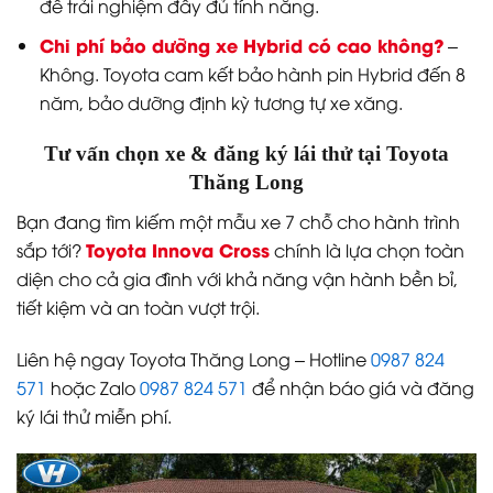
để trải nghiệm đầy đủ tính năng.
Chi phí bảo dưỡng xe Hybrid có cao không?
–
Không. Toyota cam kết bảo hành pin Hybrid đến 8
năm, bảo dưỡng định kỳ tương tự xe xăng.
Tư vấn chọn xe & đăng ký lái thử tại Toyota
Thăng Long
Bạn đang tìm kiếm một mẫu xe 7 chỗ cho hành trình
Toyota Innova Cross
sắp tới?
chính là lựa chọn toàn
diện cho cả gia đình với khả năng vận hành bền bỉ,
tiết kiệm và an toàn vượt trội.
Liên hệ ngay Toyota Thăng Long – Hotline
0987 824
571
hoặc Zalo
0987 824 571
để nhận báo giá và đăng
ký lái thử miễn phí.