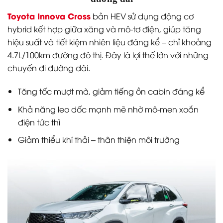
Toyota Innova Cross
bản HEV sử dụng động cơ
hybrid kết hợp giữa xăng và mô-tơ điện, giúp tăng
hiệu suất và tiết kiệm nhiên liệu đáng kể – chỉ khoảng
4.7L/100km đường đô thị. Đây là lợi thế lớn với những
chuyến đi đường dài.
Tăng tốc mượt mà, giảm tiếng ồn cabin đáng kể
Khả năng leo dốc mạnh mẽ nhờ mô-men xoắn
điện tức thì
Giảm thiểu khí thải – thân thiện môi trường