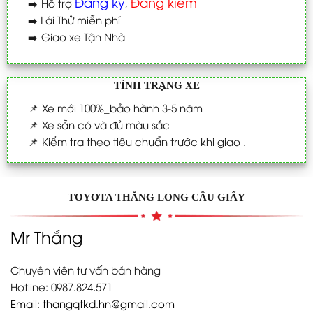
Đăng ký
Đăng kiểm
➡️
Hỗ trợ
,
➡️
Lái Thử miễn phí
➡️
Giao xe Tận Nhà
TÌNH TRẠNG XE
📌
Xe mới 100%_bảo hành 3-5 năm
📌
Xe sẵn có và đủ màu sắc
📌
Kiểm tra theo tiêu chuẩn trước khi giao .
TOYOTA THĂNG LONG CẦU GIẤY
Mr Thắng
Chuyên viên tư vấn bán hàng
Hotline: 0987.824.571
Email:
thangqtkd.hn@gmail.com