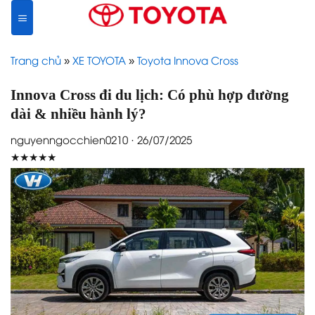
Skip
to
content
Trang chủ
»
XE TOYOTA
»
Toyota Innova Cross
Innova Cross đi du lịch: Có phù hợp đường
dài & nhiều hành lý?
nguyenngocchien0210 · 26/07/2025
★★★★★