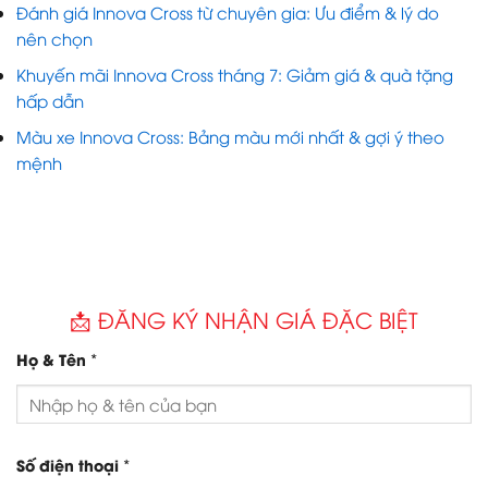
Đánh giá Innova Cross từ chuyên gia: Ưu điểm & lý do
nên chọn
Khuyến mãi Innova Cross tháng 7: Giảm giá & quà tặng
hấp dẫn
Màu xe Innova Cross: Bảng màu mới nhất & gợi ý theo
mệnh
📩 ĐĂNG KÝ NHẬN GIÁ ĐẶC BIỆT
*
Họ & Tên
*
Số điện thoại