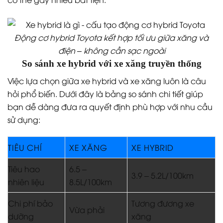
Động cơ hybrid Toyota kết hợp tối ưu giữa xăng và
điện – không cần sạc ngoài
So sánh xe hybrid với xe xăng truyền thống
Việc lựa chọn giữa xe hybrid và xe xăng luôn là câu
hỏi phổ biến. Dưới đây là bảng so sánh chi tiết giúp
bạn dễ dàng đưa ra quyết định phù hợp với nhu cầu
sử dụng:
TIÊU CHÍ
XE XĂNG
XE HYBRID
Tiêu hao
6.5 –
3.9 – 5.2L/100km
nhiên liệu
8.5L/100km
Chi phí bảo
Tương đương xe
Vừa phải
dưỡng
xăng