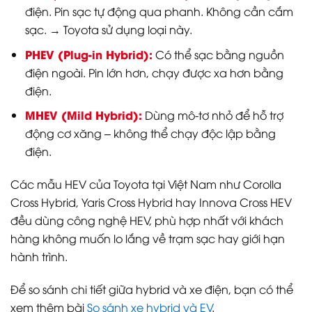
điện. Pin sạc tự động qua phanh. Không cần cắm
sạc. → Toyota sử dụng loại này.
PHEV (Plug-in Hybrid):
Có thể sạc bằng nguồn
điện ngoài. Pin lớn hơn, chạy được xa hơn bằng
điện.
MHEV (Mild Hybrid):
Dùng mô-tơ nhỏ để hỗ trợ
động cơ xăng – không thể chạy độc lập bằng
điện.
Các mẫu HEV của Toyota tại Việt Nam như Corolla
Cross Hybrid, Yaris Cross Hybrid hay Innova Cross HEV
đều dùng công nghệ HEV, phù hợp nhất với khách
hàng không muốn lo lắng về trạm sạc hay giới hạn
hành trình.
Để so sánh chi tiết giữa hybrid và xe điện, bạn có thể
xem thêm bài
So sánh xe hybrid và EV
.