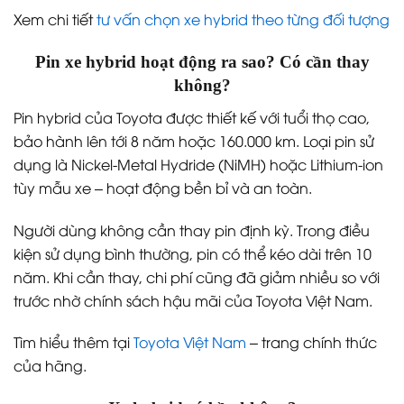
Xem chi tiết
tư vấn chọn xe hybrid theo từng đối tượng
Pin xe hybrid hoạt động ra sao? Có cần thay
không?
Pin hybrid của Toyota được thiết kế với tuổi thọ cao,
bảo hành lên tới 8 năm hoặc 160.000 km. Loại pin sử
dụng là Nickel-Metal Hydride (NiMH) hoặc Lithium-ion
tùy mẫu xe – hoạt động bền bỉ và an toàn.
Người dùng không cần thay pin định kỳ. Trong điều
kiện sử dụng bình thường, pin có thể kéo dài trên 10
năm. Khi cần thay, chi phí cũng đã giảm nhiều so với
trước nhờ chính sách hậu mãi của Toyota Việt Nam.
Tìm hiểu thêm tại
Toyota Việt Nam
– trang chính thức
của hãng.