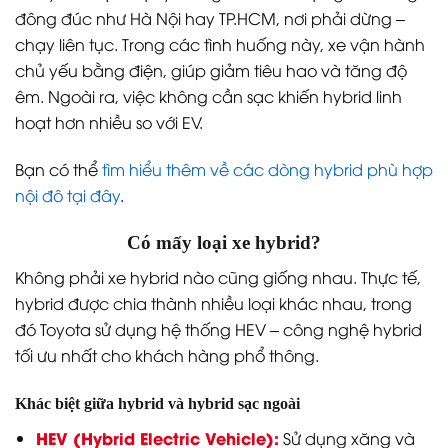
đông đúc như Hà Nội hay TP.HCM, nơi phải dừng –
chạy liên tục. Trong các tình huống này, xe vận hành
chủ yếu bằng điện, giúp giảm tiêu hao và tăng độ
êm. Ngoài ra, việc không cần sạc khiến hybrid linh
hoạt hơn nhiều so với EV.
Bạn có thể
tìm hiểu thêm về các dòng hybrid phù hợp
nội đô tại đây
.
Có mấy loại xe hybrid?
Không phải xe hybrid nào cũng giống nhau. Thực tế,
hybrid được chia thành nhiều loại khác nhau, trong
đó Toyota sử dụng hệ thống HEV – công nghệ hybrid
tối ưu nhất cho khách hàng phổ thông.
Khác biệt giữa hybrid và hybrid sạc ngoài
HEV (Hybrid Electric Vehicle):
Sử dụng xăng và