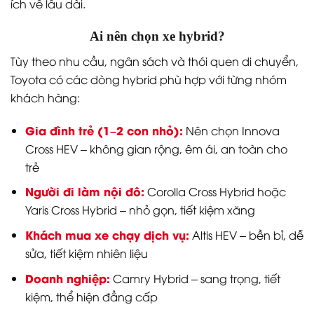
ích về lâu dài.
Ai nên chọn xe hybrid?
Tùy theo nhu cầu, ngân sách và thói quen di chuyển,
Toyota có các dòng hybrid phù hợp với từng nhóm
khách hàng:
Gia đình trẻ (1–2 con nhỏ):
Nên chọn Innova
Cross HEV – không gian rộng, êm ái, an toàn cho
trẻ
Người đi làm nội đô:
Corolla Cross Hybrid hoặc
Yaris Cross Hybrid – nhỏ gọn, tiết kiệm xăng
Khách mua xe chạy dịch vụ:
Altis HEV – bền bỉ, dễ
sửa, tiết kiệm nhiên liệu
Doanh nghiệp:
Camry Hybrid – sang trọng, tiết
kiệm, thể hiện đẳng cấp