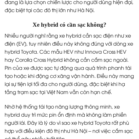
đang là lựa chọn chiến lược cho người dùng hiện đại,
đặc biệt tại các đô thị lớn như Hà Nội.
Xe hybrid có cần sạc không?
Nhiều người nghĩ rằng xe hybrid cần sạc điện như xe
điện (EV), tuy nhiên điều này không đúng với dòng xe
hybrid Toyota. Các mẫu HEV như Innova Cross HEV
hay Corolla Cross Hybrid không cần cắm sạc ngoài.
Pin của xe được sạc tự động qua quá trình phanh tái
tạo hoặc khi động cơ xăng vận hành. Điều này mang
lại sự tiện lợi tối đa cho người dùng, đặc biệt khi hạ
tầng trạm sạc tại Việt Nam vẫn còn hạn chế.
Nhờ hệ thống tái tạo năng lượng thông minh, xe
hybrid duy trì mức pin ổn định mà không làm phiền
người lái. Đây là lý do vì sao xe hybrid Toyota rất phù
hợp với điều kiện đô thị như Hà Nội – nơi việc cắm sạc
có thể gây nhiều bất tiện.