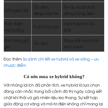
Ổn định,
Êm ái, mượt, khởi
Cảm giác lái
tiếng máy lớn
động bằng điện
Thân thiện
Ít khí thải hơn 30 –
Thải CO2 cao
môi trường
40%
Khả năng giữ
Tăng dần do chính
Ổn định
giá
sách xanh
Đọc thêm
So sánh chi tiết xe hybrid và xe xăng – ưu
nhược điểm
Có nên mua xe hybrid không?
Với những lợi ích đã phân tích, xe hybrid là lựa chọn
đáng cân nhắc trong bối cảnh đô thị ngày càng siết
chặt khí thải và giá nhiên liệu leo thang. Sự kết hợp
giữa động cơ xăng và mô-tơ điện không chỉ mang lại