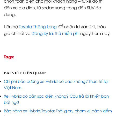
chọn toàn diện cho mọi khách hàng – từ xe đô thị
đến xe gia đình, từ sedan sang trọng đến SUV đa
dụng.
Liên hệ
Toyota Thăng Long
để nhận tư vấn 1:1, báo
giá chi tiết và
đăng ký lái thử miễn phí
ngay hôm nay.
Tags:
BÀI VIẾT LIÊN QUAN:
Chi phí bảo dưỡng xe Hybrid có cao không? Thực tế tại
Việt Nam
Xe Hybrid có cần sạc điện không? Câu trả lời khiến bạn
bất ngờ
Bảo hành xe Hybrid Toyota: Thời gian, phạm vi, cách kiểm