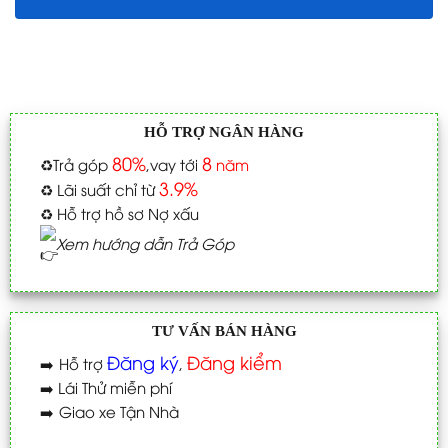
HỖ TRỢ NGÂN HÀNG
80%
8
♻️
Trả góp
,vay tới
năm
3.9%
♻️
Lãi suất chỉ từ
♻️
Hỗ trợ hồ sơ Nợ xấu
Xem hướng dẫn Trả Góp
TƯ VẤN BÁN HÀNG
Đăng ký
Đăng kiểm
➡️
Hỗ trợ
,
➡️
Lái Thử miễn phí
➡️
Giao xe Tận Nhà