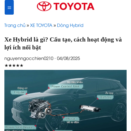
Skip
to
content
Trang chủ
»
XE TOYOTA
»
Dòng Hybrid
Xe Hybrid là gì? Cấu tạo, cách hoạt động và
lợi ích nổi bật
nguyenngocchien0210 · 04/08/2025
★★★★★