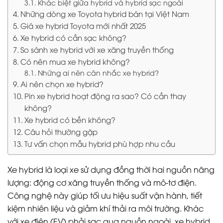
Khác biệt giữa hybrid và hybrid sạc ngoài
Những dòng xe Toyota hybrid bán tại Việt Nam
Giá xe hybrid Toyota mới nhất 2025
Xe hybrid có cần sạc không?
So sánh xe hybrid với xe xăng truyền thống
Có nên mua xe hybrid không?
Những ai nên cân nhắc xe hybrid?
Ai nên chọn xe hybrid?
Pin xe hybrid hoạt động ra sao? Có cần thay
không?
Xe hybrid có bền không?
Câu hỏi thường gặp
Tư vấn chọn mẫu hybrid phù hợp nhu cầu
Xe hybrid là loại xe sử dụng đồng thời hai nguồn năng
lượng: động cơ xăng truyền thống và mô-tơ điện.
Công nghệ này giúp tối ưu hiệu suất vận hành, tiết
kiệm nhiên liệu và giảm khí thải ra môi trường. Khác
với xe điện (EV) phải sạc qua nguồn ngoài, xe hybrid