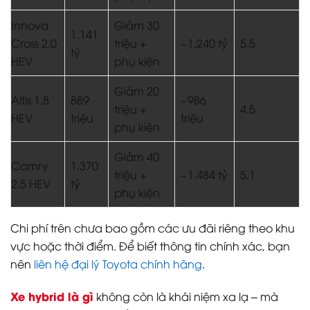
Innova
Giảm 30
1.141
Cross 2.0
triệu +
~1.240 tỷ
5.5
tỷ
HEV
phụ kiện
Giảm 20
Altis 1.8
889
~986
triệu +
4.5
HEV
triệu
triệu
phụ kiện
Giảm 40
Camry
1.370
triệu +
~1.484 tỷ
5.1
2.5 HEV
tỷ
phụ kiện
Chi phí trên chưa bao gồm các ưu đãi riêng theo khu
vực hoặc thời điểm. Để biết thông tin chính xác, bạn
nên
liên hệ đại lý Toyota chính hãng
.
Xe hybrid là gì
không còn là khái niệm xa lạ – mà