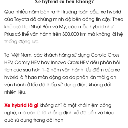
Xe hybrid có bền không?
Qua nhiều năm bán ra thị trường toàn cầu, xe hybrid
của Toyota đã chứng minh độ bền đáng tin cậy. Theo
khảo sát tại Nhật Bản và Mỹ, các mẫu hybrid như
Prius có thể vận hành trên 300.000 km mà không lỗi hệ
thống động lực.
Tại Việt Nam, các khách hàng sử dụng Corolla Cross
HEV, Camry HEV hay Innova Cross HEV đều phản hồi
tích cực sau hơn 1–2 năm vận hành. Ưu điểm của xe
hybrid là ít hao mòn động cơ do phần lớn thời gian
vận hành ở tốc độ thấp sử dụng điện, không đốt
nhiên liệu.
Xe hybrid là gì
không chỉ là một khái niệm công
nghệ, mà còn là lời khẳng định về độ bền và hiệu
quả sử dụng trong dài hạn.