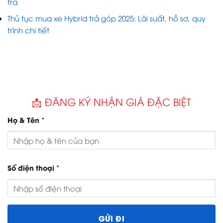
tra
Thủ tục mua xe Hybrid trả góp 2025: Lãi suất, hồ sơ, quy
trình chi tiết
📩 ĐĂNG KÝ NHẬN GIÁ ĐẶC BIỆT
*
Họ & Tên
*
Số điện thoại