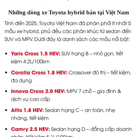
Những dòng xe Toyota hybrid bán tại Việt Nam
Tính đến 2025, Toyota Việt Nam đã phân phối ít nhất 5
mẫu xe hybrid, phủ đều các phân khúc từ sedan đến
SUV và MPV. Dưới đây là danh sách các mẫu nổi bật:
Yaris Cross 1.5 HEV:
SUV hạng B – nhỏ gọn, tiết
kiệm 4.2L/100km
Corolla Cross 1.8 HEV:
Crossover đô thị – tiết kiệm,
đa dụng
Innova Cross 2.0 HEV:
MPV 7 chỗ – gia đình &
dịch vụ cao cấp
Altis 1.8 HEV:
Sedan hạng C – an toàn, nhẹ
nhàng, tiết kiệm
Camry 2.5 HEV:
Sedan hạng D – đẳng cấp doanh
nhân, tiết kiệm 5.1L/100km