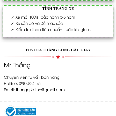
TÌNH TRẠNG XE
📌
Xe mới 100%_bảo hành 3-5 năm
📌
Xe sẵn có và đủ màu sắc
📌
Kiểm tra theo tiêu chuẩn trước khi giao .
TOYOTA THĂNG LONG CẦU GIẤY
Mr Thắng
Chuyên viên tư vấn bán hàng
Hotline: 0987.824.571
Email:
thangqtkd.hn@gmail.com