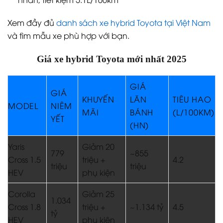
Xem đầy đủ
danh sách xe hybrid Toyota tại Việt Nam
và tìm mẫu xe phù hợp với bạn.
Giá xe hybrid Toyota mới nhất 2025
GIÁ
GIÁ
KHUYẾN
LĂN
TIÊU HAO
MODEL
NIÊM
MÃI
BÁNH
(L/100KM)
YẾT
(HN)
Yaris
Giảm 20
779
~855
Cross 1.5
triệu +
4.2
triệu
triệu
HEV
phụ kiện
Corolla
Giảm 25
1.034
Cross 1.8
triệu +
~1.134 tỷ
4.5
tỷ
HEV
phụ kiện