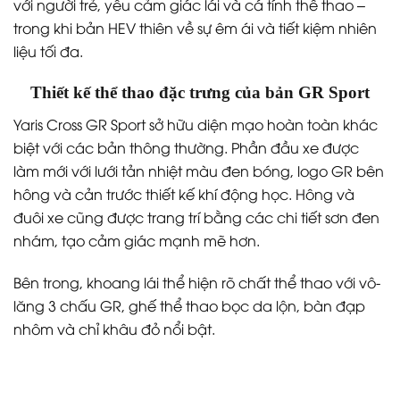
với người trẻ, yêu cảm giác lái và cá tính thể thao –
trong khi bản HEV thiên về sự êm ái và tiết kiệm nhiên
liệu tối đa.
Thiết kế thể thao đặc trưng của bản GR Sport
Yaris Cross GR Sport sở hữu diện mạo hoàn toàn khác
biệt với các bản thông thường. Phần đầu xe được
làm mới với lưới tản nhiệt màu đen bóng, logo GR bên
hông và cản trước thiết kế khí động học. Hông và
đuôi xe cũng được trang trí bằng các chi tiết sơn đen
nhám, tạo cảm giác mạnh mẽ hơn.
Bên trong, khoang lái thể hiện rõ chất thể thao với vô-
lăng 3 chấu GR, ghế thể thao bọc da lộn, bàn đạp
nhôm và chỉ khâu đỏ nổi bật.