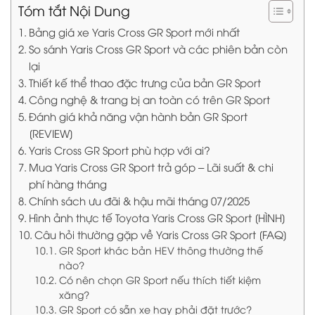
Tóm tắt Nội Dung
Bảng giá xe Yaris Cross GR Sport mới nhất
So sánh Yaris Cross GR Sport và các phiên bản còn
lại
Thiết kế thể thao đặc trưng của bản GR Sport
Công nghệ & trang bị an toàn có trên GR Sport
Đánh giá khả năng vận hành bản GR Sport
[REVIEW]
Yaris Cross GR Sport phù hợp với ai?
Mua Yaris Cross GR Sport trả góp – Lãi suất & chi
phí hàng tháng
Chính sách ưu đãi & hậu mãi tháng 07/2025
Hình ảnh thực tế Toyota Yaris Cross GR Sport [HÌNH]
Câu hỏi thường gặp về Yaris Cross GR Sport [FAQ]
GR Sport khác bản HEV thông thường thế
nào?
Có nên chọn GR Sport nếu thích tiết kiệm
xăng?
GR Sport có sẵn xe hay phải đặt trước?