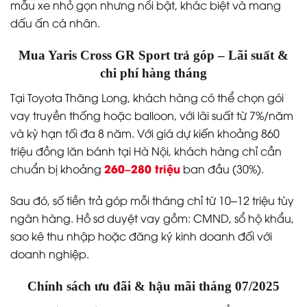
mẫu xe nhỏ gọn nhưng nổi bật, khác biệt và mang
dấu ấn cá nhân.
Mua Yaris Cross GR Sport trả góp – Lãi suất &
chi phí hàng tháng
Tại Toyota Thăng Long, khách hàng có thể chọn gói
vay truyền thống hoặc balloon, với lãi suất từ 7%/năm
và kỳ hạn tối đa 8 năm. Với giá dự kiến khoảng 860
triệu đồng lăn bánh tại Hà Nội, khách hàng chỉ cần
260–280 triệu
chuẩn bị khoảng
ban đầu (30%).
Sau đó, số tiền trả góp mỗi tháng chỉ từ 10–12 triệu tùy
ngân hàng. Hồ sơ duyệt vay gồm: CMND, sổ hộ khẩu,
sao kê thu nhập hoặc đăng ký kinh doanh đối với
doanh nghiệp.
Chính sách ưu đãi & hậu mãi tháng 07/2025