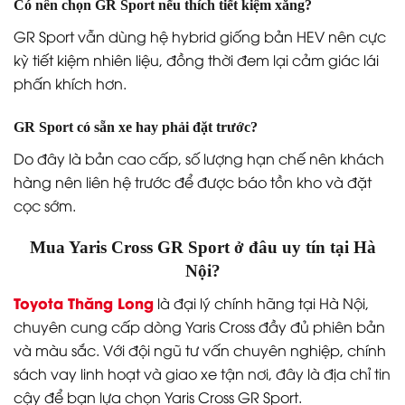
Có nên chọn GR Sport nếu thích tiết kiệm xăng?
GR Sport vẫn dùng hệ hybrid giống bản HEV nên cực
kỳ tiết kiệm nhiên liệu, đồng thời đem lại cảm giác lái
phấn khích hơn.
GR Sport có sẵn xe hay phải đặt trước?
Do đây là bản cao cấp, số lượng hạn chế nên khách
hàng nên liên hệ trước để được báo tồn kho và đặt
cọc sớm.
Mua Yaris Cross GR Sport ở đâu uy tín tại Hà
Nội?
Toyota Thăng Long
là đại lý chính hãng tại Hà Nội,
chuyên cung cấp dòng Yaris Cross đầy đủ phiên bản
và màu sắc. Với đội ngũ tư vấn chuyên nghiệp, chính
sách vay linh hoạt và giao xe tận nơi, đây là địa chỉ tin
cậy để bạn lựa chọn Yaris Cross GR Sport.