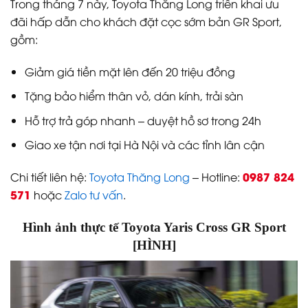
Trong tháng 7 này, Toyota Thăng Long triển khai ưu
đãi hấp dẫn cho khách đặt cọc sớm bản GR Sport,
gồm:
Giảm giá tiền mặt lên đến 20 triệu đồng
Tặng bảo hiểm thân vỏ, dán kính, trải sàn
Hỗ trợ trả góp nhanh – duyệt hồ sơ trong 24h
Giao xe tận nơi tại Hà Nội và các tỉnh lân cận
0987 824
Chi tiết liên hệ:
Toyota Thăng Long
– Hotline:
571
hoặc
Zalo tư vấn
.
Hình ảnh thực tế Toyota Yaris Cross GR Sport
[HÌNH]