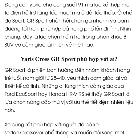
Động cơ hybrid cho công suất 91 mã lực kết hợp mô-
tơ điện hỗ trợ tăng tốc mượt mà ở dải tốc thấp. Ở chế
độ Sport, GR Sport phản hồi chân ga nhanh và bám
đường tốt hơn, phù hợp cả trong phố lẫn đi tỉnh. Nhìn
chung, đây là lựa chọn hiếm hoi trong phân khúc B-
SUV có cảm giác lái thiên về thể thao.
Yaris Cross GR Sport phù hợp với ai?
GR Sport là phiên bản hướng đến nhóm khách hàng
trẻ tuổi, nam giới từ 28–40, yêu thích cảm giác lái và
thiết kế cá tính. Những ai từng thích cảm giác của
Ford EcoSport hay Honda HR-V RS sẽ thấy GR Sport là
lựa chọn nâng cấp thú vị với ưu thế tiết kiệm nhiên liệu
hơn.
Xe cũng rất phù hợp với người đã có xe
sedan/crossover phổ thông và muốn đổi sang một