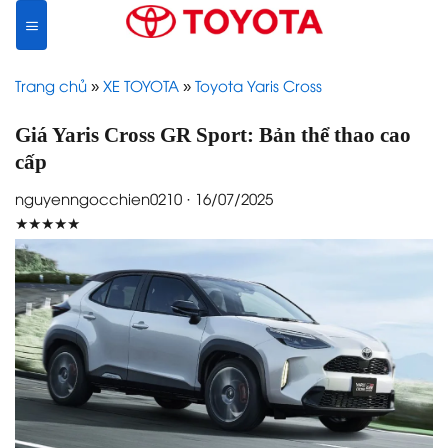
Skip
to
content
Trang chủ
»
XE TOYOTA
»
Toyota Yaris Cross
Giá Yaris Cross GR Sport: Bản thể thao cao
cấp
nguyenngocchien0210 · 16/07/2025
★★★★★