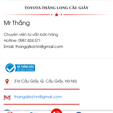
TOYOTA THĂNG LONG CẦU GIẤY
Mr Thắng
Chuyên viên tư vấn bán hàng
Hotline: 0987.824.571
Email:
thangqtkd.hn@gmail.com
316 Cầu Giấy, Q. Cầu Giấy, Hà Nội
thangqtkd.hn@gmail.com
https://toyotahanoi247.com/