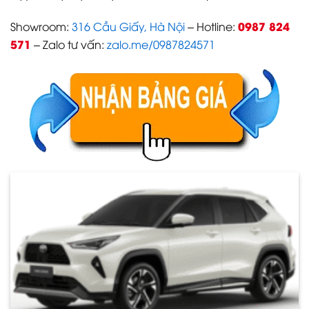
0987 824
Showroom:
316 Cầu Giấy, Hà Nội
– Hotline:
571
– Zalo tư vấn:
zalo.me/0987824571