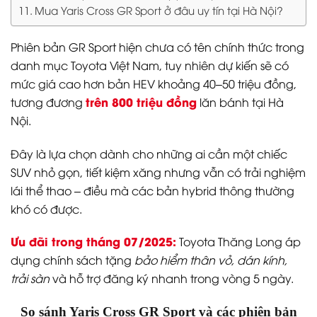
Mua Yaris Cross GR Sport ở đâu uy tín tại Hà Nội?
Phiên bản GR Sport hiện chưa có tên chính thức trong
danh mục Toyota Việt Nam, tuy nhiên dự kiến sẽ có
mức giá cao hơn bản HEV khoảng 40–50 triệu đồng,
trên 800 triệu đồng
tương đương
lăn bánh tại Hà
Nội.
Đây là lựa chọn dành cho những ai cần một chiếc
SUV nhỏ gọn, tiết kiệm xăng nhưng vẫn có trải nghiệm
lái thể thao – điều mà các bản hybrid thông thường
khó có được.
Ưu đãi trong tháng 07/2025:
Toyota Thăng Long áp
dụng chính sách tặng
bảo hiểm thân vỏ, dán kính,
trải sàn
và hỗ trợ đăng ký nhanh trong vòng 5 ngày.
So sánh Yaris Cross GR Sport và các phiên bản