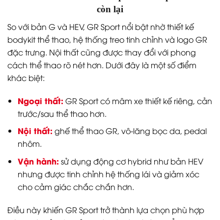
còn lại
So với bản G và HEV, GR Sport nổi bật nhờ thiết kế
bodykit thể thao, hệ thống treo tinh chỉnh và logo GR
đặc trưng. Nội thất cũng được thay đổi với phong
cách thể thao rõ nét hơn. Dưới đây là một số điểm
khác biệt:
Ngoại thất:
GR Sport có mâm xe thiết kế riêng, cản
trước/sau thể thao hơn.
Nội thất:
ghế thể thao GR, vô-lăng bọc da, pedal
nhôm.
Vận hành:
sử dụng động cơ hybrid như bản HEV
nhưng được tinh chỉnh hệ thống lái và giảm xóc
cho cảm giác chắc chắn hơn.
Điều này khiến GR Sport trở thành lựa chọn phù hợp