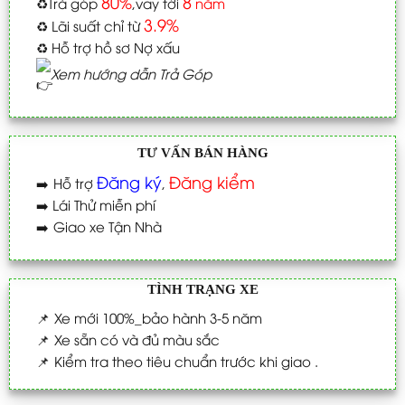
80%
8
♻️
Trả góp
,vay tới
năm
3.9%
♻️
Lãi suất chỉ từ
♻️
Hỗ trợ hồ sơ Nợ xấu
Xem hướng dẫn Trả Góp
TƯ VẤN BÁN HÀNG
Đăng ký
Đăng kiểm
➡️
Hỗ trợ
,
➡️
Lái Thử miễn phí
➡️
Giao xe Tận Nhà
TÌNH TRẠNG XE
📌
Xe mới 100%_bảo hành 3-5 năm
📌
Xe sẵn có và đủ màu sắc
📌
Kiểm tra theo tiêu chuẩn trước khi giao .