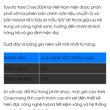
Toyota Yaris Cross 2024 tại Việt Nam hiện được phân
phối với hai phiên bản chính: bản tiêu chuẩn G và
bản Hybrid HEV. Đây là mẫu SUV đô thị lai giữa sự trẻ
trung và công nghệ xanh, hướng đến nhóm khách
hàng trẻ và gia đình hiện đại.
Dưới đây là bảng giá niêm yết mới nhất từ hãng:
PHIÊN BẢN
GIÁ NIÊM YẾT (TRIỆU VNĐ)
Yaris Cross G
650
Yaris Cross HEV
765
So với các đối thủ trong phân khúc, mức giá của Yaris
Cross mang tính cạnh tranh cao khi xét đến thiết kế
hiện đại, công nghệ hybrid tiết kiệm xăng và hệ thống