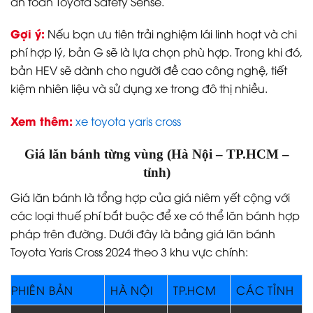
an toàn Toyota Safety Sense.
Gợi ý:
Nếu bạn ưu tiên trải nghiệm lái linh hoạt và chi
phí hợp lý, bản G sẽ là lựa chọn phù hợp. Trong khi đó,
bản HEV sẽ dành cho người đề cao công nghệ, tiết
kiệm nhiên liệu và sử dụng xe trong đô thị nhiều.
Xem thêm:
xe toyota yaris cross
Giá lăn bánh từng vùng (Hà Nội – TP.HCM –
tỉnh)
Giá lăn bánh là tổng hợp của giá niêm yết cộng với
các loại thuế phí bắt buộc để xe có thể lăn bánh hợp
pháp trên đường. Dưới đây là bảng giá lăn bánh
Toyota Yaris Cross 2024 theo 3 khu vực chính:
PHIÊN BẢN
HÀ NỘI
TP.HCM
CÁC TỈNH