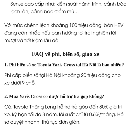
Sense cao cấp như: kiểm soát hành trình, cảnh báo
lệch làn, cảnh báo điểm mù…
Với mức chênh lệch khoảng 100 triệu đồng, bản HEV
đáng cân nhắc nếu bạn hướng tới trải nghiệm lái
mượt và tiết kiệm lâu dài.
FAQ về phí, biển số, giao xe
1. Phí biển số xe Toyota Yaris Cross tại Hà Nội là bao nhiêu?
Phí cấp biển số tại Hà Nội khoảng 20 triệu đồng cho
xe dưới 9 chỗ.
2. Mua Yaris Cross có được hỗ trợ trả góp không?
Có. Toyota Thăng Long hỗ trợ trả góp đến 80% giá trị
xe, kỳ hạn tối đa 8 năm, lãi suất chỉ từ 0.6%/tháng. Hồ
sơ duyệt nhanh, thủ tục đơn giản.