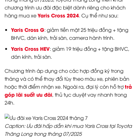
chương trình ưu đãi đặc biệt dành riêng cho khách
Yaris Cross 2024
hàng mua xe
. Cụ thể như sau:
Yaris Cross G
: giảm tiền mặt 25 triệu đồng + tặng
BHVC, dán kính, trải sàn, camera hành trình.
Yaris Cross HEV
: giảm 19 triệu đồng + tặng BHVC,
dán kính, trải sàn.
Chương trình áp dụng cho các hợp đồng ký trong
tháng và có thể thay đổi tùy theo màu xe, phiên bản
trả
hoặc thời điểm nhận xe. Ngoài ra, đại lý còn hỗ trợ
góp lãi suất ưu đãi
, thủ tục duyệt vay nhanh trong
24h.
Caption: Ưu đãi hấp dẫn khi mua Yaris Cross tại Toyota
Thăng Long trong tháng 07/2025