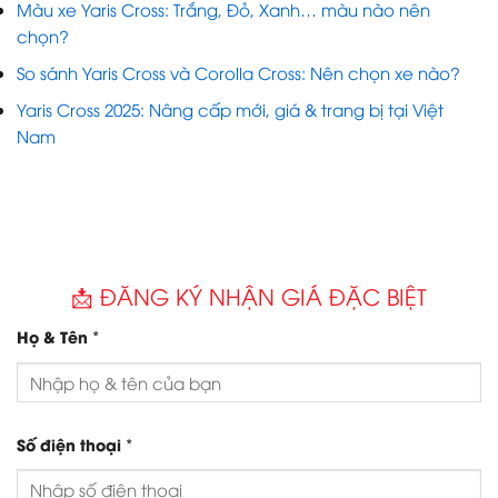
Màu xe Yaris Cross: Trắng, Đỏ, Xanh… màu nào nên
chọn?
So sánh Yaris Cross và Corolla Cross: Nên chọn xe nào?
Yaris Cross 2025: Nâng cấp mới, giá & trang bị tại Việt
Nam
📩 ĐĂNG KÝ NHẬN GIÁ ĐẶC BIỆT
*
Họ & Tên
*
Số điện thoại