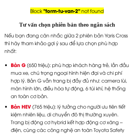
"form-tu-van-2"
Block
not found
Tư vấn chọn phiên bản theo ngân sách
Nếu bạn đang cân nhắc giữa 2 phiên bản Yaris Cross
thì hãy tham khảo gợi ý sau để lựa chọn phù hợp
nhất:
Bản G
(650 triệu): phù hợp khách hàng trẻ, lần đầu
mua xe, chú trọng ngoại hình hiện đại và chi phí
hợp lý. Bản G vẫn trang bị đầy đủ như: camera lùi,
màn hình lớn, điều hòa tự động, 6 túi khí, hệ thống
an toàn cơ bản.
Bản HEV
(765 triệu): lý tưởng cho người ưu tiên tiết
kiệm nhiên liệu, di chuyển đô thị thường xuyên.
Trang bị động cơ hybrid kết hợp động cơ xăng –
điện, cùng các công nghệ an toàn Toyota Safety