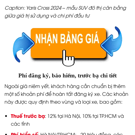
Caption: Yaris Cross 2024 – mẫu SUV đô thị cân bằng
giữa giá trị sử dụng và chi phí đầu tư
Phí đăng ký, bảo hiểm, trước bạ chi tiết
Ngoài giá niêm yết, khách hàng cần chuẩn bị thêm
một số khoản phí để hoàn tất đăng ký xe. Các khoản
này được quy định theo vùng và loại xe, bao gồm:
Thuế trước bạ
: 12% tại Hà Nội, 10% tại TP.HCM và
các tỉnh
Phí biển số
: Hà Nội/TP.HCM: ~20 triệu đồng, các