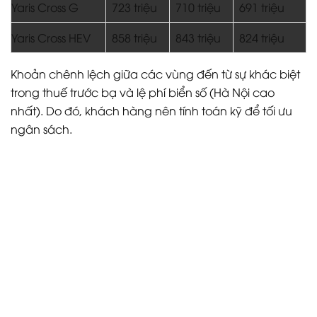
Yaris Cross G
723 triệu
710 triệu
691 triệu
Yaris Cross HEV
858 triệu
843 triệu
824 triệu
Khoản chênh lệch giữa các vùng đến từ sự khác biệt
trong thuế trước bạ và lệ phí biển số (Hà Nội cao
nhất). Do đó, khách hàng nên tính toán kỹ để tối ưu
ngân sách.