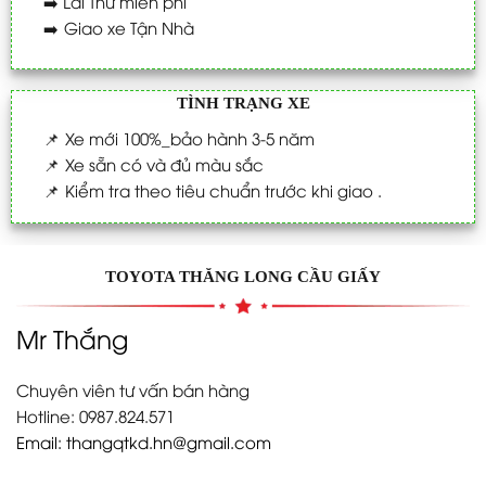
➡️
Lái Thử miễn phí
➡️
Giao xe Tận Nhà
TÌNH TRẠNG XE
📌
Xe mới 100%_bảo hành 3-5 năm
📌
Xe sẵn có và đủ màu sắc
📌
Kiểm tra theo tiêu chuẩn trước khi giao .
TOYOTA THĂNG LONG CẦU GIẤY
Mr Thắng
Chuyên viên tư vấn bán hàng
Hotline: 0987.824.571
Email:
thangqtkd.hn@gmail.com