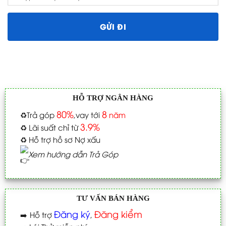
HỖ TRỢ NGÂN HÀNG
80%
8
♻️
Trả góp
,vay tới
năm
3.9%
♻️
Lãi suất chỉ từ
♻️
Hỗ trợ hồ sơ Nợ xấu
Xem hướng dẫn Trả Góp
TƯ VẤN BÁN HÀNG
Đăng ký
Đăng kiểm
➡️
Hỗ trợ
,