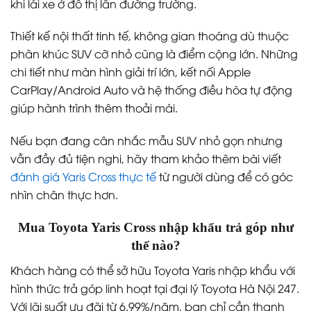
khi lái xe ở đô thị lẫn đường trường.
Thiết kế nội thất tinh tế, không gian thoáng dù thuộc
phân khúc SUV cỡ nhỏ cũng là điểm cộng lớn. Những
chi tiết như màn hình giải trí lớn, kết nối Apple
CarPlay/Android Auto và hệ thống điều hòa tự động
giúp hành trình thêm thoải mái.
Nếu bạn đang cân nhắc mẫu SUV nhỏ gọn nhưng
vẫn đầy đủ tiện nghi, hãy tham khảo thêm bài viết
đánh giá Yaris Cross thực tế
từ người dùng để có góc
nhìn chân thực hơn.
Mua Toyota Yaris Cross nhập khẩu trả góp như
thế nào?
Khách hàng có thể sở hữu Toyota Yaris nhập khẩu với
hình thức trả góp linh hoạt tại đại lý Toyota Hà Nội 247.
Với lãi suất ưu đãi từ 6.99%/năm, bạn chỉ cần thanh