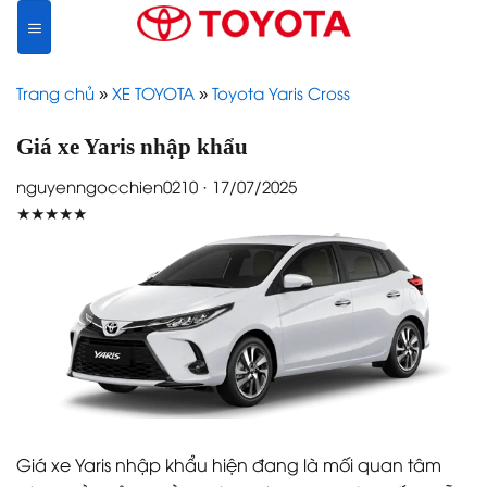
Skip
to
content
Trang chủ
»
XE TOYOTA
»
Toyota Yaris Cross
Giá xe Yaris nhập khẩu
nguyenngocchien0210 · 17/07/2025
★★★★★
Giá xe Yaris nhập khẩu hiện đang là mối quan tâm