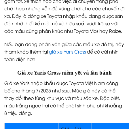
gầm tốt, xe thích hợp cho việc di chuyển trong phố
chật hẹp nhưng vẫn đủ vững chãi cho các chuyến đi
xa. Đây là dòng xe Toyota nhập khẩu đang được săn
đón nhờ thiết kế mới mẻ và hiệu suất vượt trội so với
các mẫu cùng phân khúc như Toyota Vios hay Raize.
Nếu bạn đang phân vân giữa các mẫu xe đô thị, hãy
tham khảo thêm tại
giá xe Yaris Cross
để có cái nhìn
toàn diện hơn.
Giá xe Yaris Cross niêm yết và lăn bánh
Giá xe Yaris nhập khẩu được Toyota Việt Nam công
bố cho tháng 7/2025 như sau. Mức giá này có thể
thay đổi theo từng khu vực và màu sắc xe. Đặc biệt,
màu trắng ngọc trai có thể phát sinh phụ phí khoảng
8 triệu đồng.
GIÁ LĂN