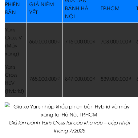
PHIÊN
GIÁ NIÊM
BÁNH HÀ
TP.HCM
BẢN
YẾT
NỘI
Yaris
Cross V
650.000.000 ₫
716.000.000 ₫
708.000.000 ₫
(Máy
xăng)
Yaris
Cross
765.000.000 ₫
847.000.000 ₫
839.000.000 ₫
HEV
(Hybrid)
Giá lăn bánh Yaris Cross tại các khu vực – cập nhật
tháng 7/2025