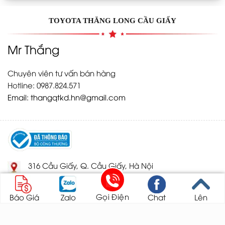
TOYOTA THĂNG LONG CẦU GIẤY
Mr Thắng
Chuyên viên tư vấn bán hàng
Hotline: 0987.824.571
Email:
thangqtkd.hn@gmail.com
316 Cầu Giấy, Q. Cầu Giấy, Hà Nội
Gọi Điện
thangqtkd.hn@gmail.com
Báo Giá
Zalo
Chat
Lên