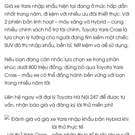
Giá xe Yaris nhập khẩu hiện tại đang ở mức hấp dẫn
nhất trong năm, đi kèm với nhiều ưu đãi thiết thực. Với
2 phiên bản linh hoạt – máy xăng và Hybrid – cùng
nhiều chính sách hỗ trợ tài chính, Toyota Yaris Cross là
lựa chọn lý tưởng cho người đang tìm kiếm một chiếc
SUV đô thị nhập khẩu, bền bỉ, tiết kiệm và dễ sử dụng.
Nếu bạn đang cân nhắc lựa chọn xe trong phân
khúc dưới 800 triệu đồng, đừng bỏ qua Toyota Yaris
Cross – mẫu xe có thể đồng hành bền vững với bạn
trong nhiều năm tới.
Liên hệ ngay với đại lý Toyota Hà Nội 247 để được tư
vấn, nhận báo giá và đăng ký lái thử miễn phí!
Lái thử Yaris Cross – cảm nhận thực tế trước khi quyết