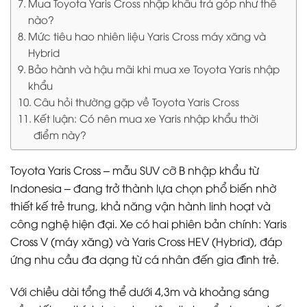
Mua Toyota Yaris Cross nhập khẩu trả góp như thế
nào?
Mức tiêu hao nhiên liệu Yaris Cross máy xăng và
Hybrid
Bảo hành và hậu mãi khi mua xe Toyota Yaris nhập
khẩu
Câu hỏi thường gặp về Toyota Yaris Cross
Kết luận: Có nên mua xe Yaris nhập khẩu thời
điểm này?
Toyota Yaris Cross – mẫu SUV cỡ B nhập khẩu từ
Indonesia – đang trở thành lựa chọn phổ biến nhờ
thiết kế trẻ trung, khả năng vận hành linh hoạt và
công nghệ hiện đại. Xe có hai phiên bản chính: Yaris
Cross V (máy xăng) và Yaris Cross HEV (Hybrid), đáp
ứng nhu cầu đa dạng từ cá nhân đến gia đình trẻ.
Với chiều dài tổng thể dưới 4,3m và khoảng sáng