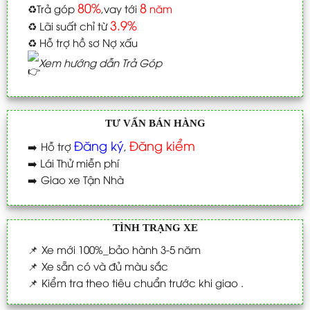
80%
8
♻️
Trả góp
,vay tới
năm
3.9%
♻️
Lãi suất chỉ từ
♻️
Hỗ trợ hồ sơ Nợ xấu
Xem hướng dẫn Trả Góp
TƯ VẤN BÁN HÀNG
Đăng ký
Đăng kiểm
➡️
Hỗ trợ
,
➡️
Lái Thử miễn phí
➡️
Giao xe Tận Nhà
TÌNH TRẠNG XE
📌
Xe mới 100%_bảo hành 3-5 năm
📌
Xe sẵn có và đủ màu sắc
📌
Kiểm tra theo tiêu chuẩn trước khi giao .