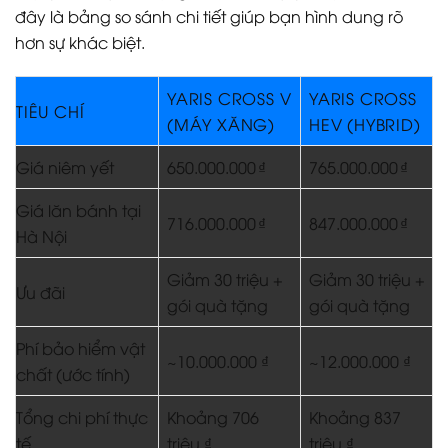
đây là bảng so sánh chi tiết giúp bạn hình dung rõ
hơn sự khác biệt.
YARIS CROSS V
YARIS CROSS
TIÊU CHÍ
(MÁY XĂNG)
HEV (HYBRID)
Giá niêm yết
650.000.000 ₫
765.000.000 ₫
Giá lăn bánh tại
716.000.000 ₫
847.000.000 ₫
Hà Nội
Giảm 30 triệu +
Giảm 30 triệu +
Ưu đãi
gói quà tặng
gói quà tặng
Phí bảo hiểm vật
~10.000.000 ₫
~12.000.000 ₫
chất (ước tính)
Tổng chi phí thực
Khoảng 706
Khoảng 837
tế
triệu ₫
triệu ₫