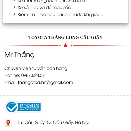
📌
Xe sẵn có và đủ màu sắc
📌
Kiểm tra theo tiêu chuẩn trước khi giao .
TOYOTA THĂNG LONG CẦU GIẤY
Mr Thắng
Chuyên viên tư vấn bán hàng
Hotline: 0987.824.571
Email:
thangqtkd.hn@gmail.com
316 Cầu Giấy, Q. Cầu Giấy, Hà Nội