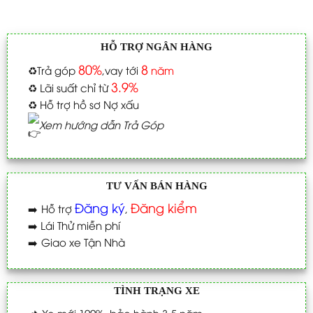
HỖ TRỢ NGÂN HÀNG
80%
8
♻️
Trả góp
,vay tới
năm
3.9%
♻️
Lãi suất chỉ từ
♻️
Hỗ trợ hồ sơ Nợ xấu
Xem hướng dẫn Trả Góp
TƯ VẤN BÁN HÀNG
Đăng ký
Đăng kiểm
➡️
Hỗ trợ
,
➡️
Lái Thử miễn phí
➡️
Giao xe Tận Nhà
TÌNH TRẠNG XE
📌
Xe mới 100%_bảo hành 3-5 năm