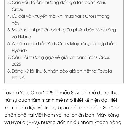
Các yếu tố ảnh hưởng đến giá lăn bánh Yaris
Cross
Ưu đãi và khuyến mãi khi mua Yaris Cross tháng
này
So sánh chi phí lăn bánh giữa phiên bản Máy xăng
và Hybrid
Ai nên chọn bản Yaris Cross Máy xăng, ai hợp bản
Hybrid?
Câu hỏi thường gặp về giá lăn bánh Yaris Cross
2025
Đăng ký lái thử & nhận báo giá chi tiết tại Toyota
Hà Nội
Toyota Yaris Cross 2025 là mẫu SUV cỡ nhỏ đang thu
hút sự quan tâm mạnh mẽ nhờ thiết kế hiện đại, tiết
kiệm nhiên liệu và trang bị an toàn cao cấp. Xe được
phân phối tại Việt Nam với hai phiên bản: Máy xăng
và Hybrid (HEV), hướng đến nhiều nhóm khách hàng