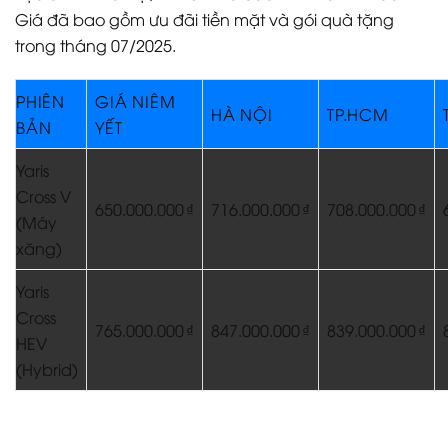
Giá đã bao gồm ưu đãi tiền mặt và gói quà tặng
trong tháng 07/2025.
PHIÊN
GIÁ NIÊM
HÀ NỘI
TP.HCM
BẢN
YẾT
Yaris
Cross V
650.000.000 ₫
716.000.000 ₫
708.000.000 ₫
(Máy
xăng)
Yaris
Cross
765.000.000 ₫
847.000.000 ₫
839.000.000 ₫
HEV
(Hybrid)