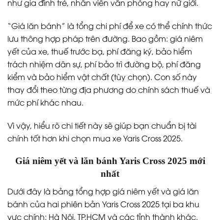
như gia đình trẻ, nhân viên văn phòng hay nữ giới.
“Giá lăn bánh” là tổng chi phí để xe có thể chính thức
lưu thông hợp pháp trên đường. Bao gồm: giá niêm
yết của xe, thuế trước bạ, phí đăng ký, bảo hiểm
trách nhiệm dân sự, phí bảo trì đường bộ, phí đăng
kiểm và bảo hiểm vật chất (tùy chọn). Con số này
thay đổi theo từng địa phương do chính sách thuế và
mức phí khác nhau.
Vì vậy, hiểu rõ chi tiết này sẽ giúp bạn chuẩn bị tài
chính tốt hơn khi chọn mua xe Yaris Cross 2025.
Giá niêm yết và lăn bánh Yaris Cross 2025 mới
nhất
Dưới đây là bảng tổng hợp giá niêm yết và giá lăn
bánh của hai phiên bản Yaris Cross 2025 tại ba khu
vực chính: Hà Nội, TP.HCM và các tỉnh thành khác.