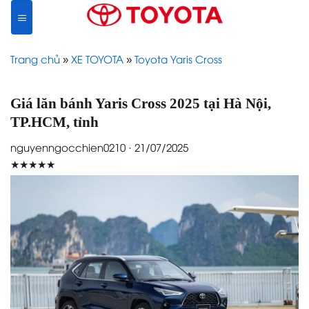
Skip
to
content
Trang chủ
»
XE TOYOTA
»
Toyota Yaris Cross
Giá lăn bánh Yaris Cross 2025 tại Hà Nội,
TP.HCM, tỉnh
nguyenngocchien0210 · 21/07/2025
★★★★★