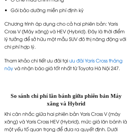
Gói bảo dưỡng miễn phí định kỳ
Chương trình áp dụng cho cả hai phiên bản: Yaris
Cross V (Máy xăng) và HEV (Hybrid). Đây là thời điểm
lý tưởng để sở hữu một mẫu SUV đô thị năng động với
chi phí hợp lý.
Tham khảo chi tiết ưu đãi tại
ưu đãi Yaris Cross tháng
này
và nhận báo giá tốt nhất từ Toyota Hà Nội 247.
So sánh chi phí lăn bánh giữa phiên bản Máy
xăng và Hybrid
Khi cân nhắc giữa hai phiên bản Yaris Cross V (máy
xăng) và Yaris Cross HEV (Hybrid), mức giá lăn bánh là
một yếu tố quan trọng để đưa ra quyết định. Dưới