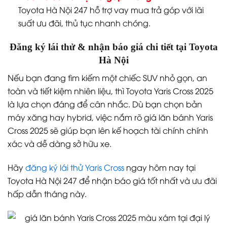
Toyota Hà Nội 247 hỗ trợ vay mua trả góp với lãi
suất ưu đãi, thủ tục nhanh chóng.
Đăng ký lái thử & nhận báo giá chi tiết tại Toyota
Hà Nội
Nếu bạn đang tìm kiếm một chiếc SUV nhỏ gọn, an
toàn và tiết kiệm nhiên liệu, thì Toyota Yaris Cross 2025
là lựa chọn đáng để cân nhắc. Dù bạn chọn bản
máy xăng hay hybrid, việc nắm rõ giá lăn bánh Yaris
Cross 2025 sẽ giúp bạn lên kế hoạch tài chính chính
xác và dễ dàng sở hữu xe.
Hãy
đăng ký lái thử Yaris Cross
ngay hôm nay tại
Toyota Hà Nội 247 để nhận báo giá tốt nhất và ưu đãi
hấp dẫn tháng này.