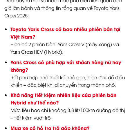
Dưới đây là một số thắc mắc phổ biến liên quan đến
giá lăn bánh và thông tin tổng quan về Toyota Yaris
Cross 2025:
Toyota Yaris Cross có bao nhiêu phiên bản tại
Việt Nam?
Hiện có 2 phiên bản: Yaris Cross V (máy xăng) và
Yaris Cross HEV (Hybrid).
Yaris Cross có phù hợp với khách hàng nữ hay
không?
Rất phù hợp nhờ thiết kế nhỏ gọn, hiện đại, dễ điều
khiển – đặc biệt khi di chuyển trong thành phố.
Khả năng tiết kiệm nhiên liệu của phiên bản
Hybrid như thế nào?
Mức tiêu hao chỉ khoảng 3,8 lít/100km đường đô thị
– tiết kiệm vượt trội.
Mua xe có hỗ trợ trả góp không?