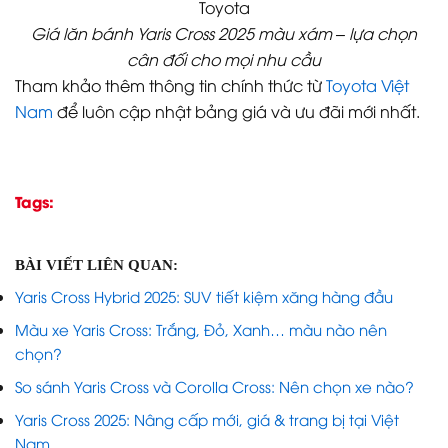
Giá lăn bánh Yaris Cross 2025 màu xám – lựa chọn
cân đối cho mọi nhu cầu
Tham khảo thêm thông tin chính thức từ
Toyota Việt
Nam
để luôn cập nhật bảng giá và ưu đãi mới nhất.
Tags:
BÀI VIẾT LIÊN QUAN:
Yaris Cross Hybrid 2025: SUV tiết kiệm xăng hàng đầu
Màu xe Yaris Cross: Trắng, Đỏ, Xanh… màu nào nên
chọn?
So sánh Yaris Cross và Corolla Cross: Nên chọn xe nào?
Yaris Cross 2025: Nâng cấp mới, giá & trang bị tại Việt
Nam