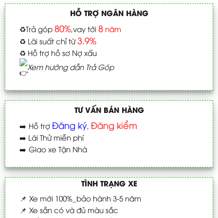
HỖ TRỢ NGÂN HÀNG
80%
8
♻️
Trả góp
,vay tới
năm
3.9%
♻️
Lãi suất chỉ từ
♻️
Hỗ trợ hồ sơ Nợ xấu
Xem hướng dẫn Trả Góp
TƯ VẤN BÁN HÀNG
Đăng ký
Đăng kiểm
➡️
Hỗ trợ
,
➡️
Lái Thử miễn phí
➡️
Giao xe Tận Nhà
TÌNH TRẠNG XE
📌
Xe mới 100%_bảo hành 3-5 năm
📌
Xe sẵn có và đủ màu sắc