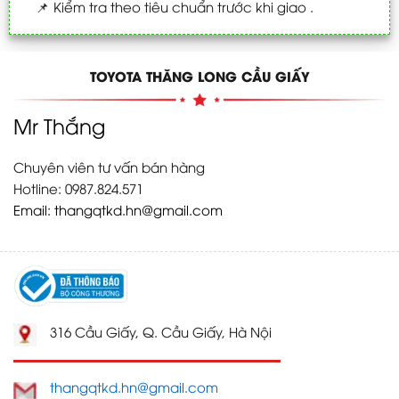
📌
Kiểm tra theo tiêu chuẩn trước khi giao .
TOYOTA THĂNG LONG CẦU GIẤY
Mr Thắng
Chuyên viên tư vấn bán hàng
Hotline: 0987.824.571
Email:
thangqtkd.hn@gmail.com
316 Cầu Giấy, Q. Cầu Giấy, Hà Nội
thangqtkd.hn@gmail.com