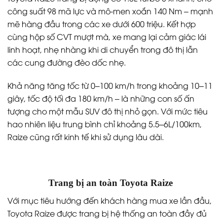
công suất 98 mã lực và mô-men xoắn 140 Nm – mạnh
mẽ hàng đầu trong các xe dưới 600 triệu. Kết hợp
cùng hộp số CVT mượt mà, xe mang lại cảm giác lái
linh hoạt, nhẹ nhàng khi di chuyển trong đô thị lẫn
các cung đường đèo dốc nhẹ.
Khả năng tăng tốc từ 0–100 km/h trong khoảng 10–11
giây, tốc độ tối đa 180 km/h – là những con số ấn
tượng cho một mẫu SUV đô thị nhỏ gọn. Với mức tiêu
hao nhiên liệu trung bình chỉ khoảng 5.5–6L/100km,
Raize cũng rất kinh tế khi sử dụng lâu dài.
Trang bị an toàn Toyota Raize
Với mục tiêu hướng đến khách hàng mua xe lần đầu,
Toyota Raize được trang bị hệ thống an toàn đầy đủ