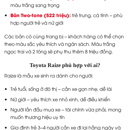
màu trắng sang trọng
Bản Two-tone (522 triệu):
trẻ trung, cá tính – phù
hợp người trẻ và nữ giới
Các bản có cùng trang bị – khách hàng có thể chọn
theo màu sắc yêu thích và ngân sách. Màu trắng
ngọc trai và 2 tông sẽ phụ thu thêm 8 triệu đồng.
Toyota Raize phù hợp với ai?
Raize là mẫu xe sinh ra dành cho người:
Trẻ tuổi, sống ở đô thị – cần xe gọn nhẹ, dễ lái
Nữ giới – yêu thích xe nhỏ xinh, dễ điều khiển
Người lần đầu mua xe – tài chính vừa phải, mong
muốn thương hiệu uy tín
Gia đình trẻ 3–4 người cần xe đi lại hằng ngày và