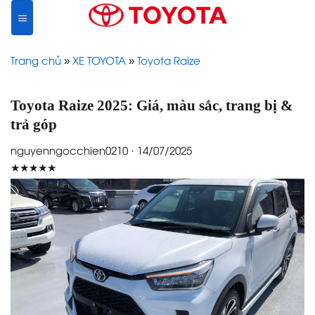
Skip
to
content
Trang chủ
»
XE TOYOTA
»
Toyota Raize
Toyota Raize 2025: Giá, màu sắc, trang bị &
trả góp
nguyenngocchien0210 · 14/07/2025
★★★★★