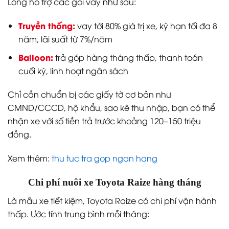
Long hỗ trợ các gói vay như sau:
Truyền thống:
vay tới 80% giá trị xe, kỳ hạn tối đa 8
năm, lãi suất từ 7%/năm
Balloon:
trả góp hàng tháng thấp, thanh toán
cuối kỳ, linh hoạt ngân sách
Chỉ cần chuẩn bị các giấy tờ cơ bản như
CMND/CCCD, hộ khẩu, sao kê thu nhập, bạn có thể
nhận xe với số tiền trả trước khoảng 120–150 triệu
đồng.
Xem thêm:
thu tuc tra gop ngan hang
Chi phí nuôi xe Toyota Raize hàng tháng
Là mẫu xe tiết kiệm, Toyota Raize có chi phí vận hành
thấp. Ước tính trung bình mỗi tháng: