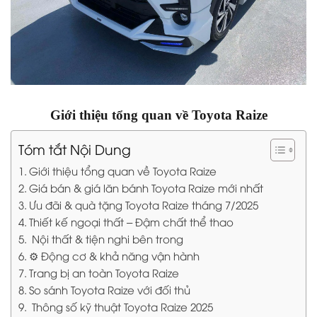
Giới thiệu tổng quan về Toyota Raize
Tóm tắt Nội Dung
Giới thiệu tổng quan về Toyota Raize
Giá bán & giá lăn bánh Toyota Raize mới nhất
Ưu đãi & quà tặng Toyota Raize tháng 7/2025
Thiết kế ngoại thất – Đậm chất thể thao
️ Nội thất & tiện nghi bên trong
⚙️ Động cơ & khả năng vận hành
Trang bị an toàn Toyota Raize
So sánh Toyota Raize với đối thủ
️ Thông số kỹ thuật Toyota Raize 2025