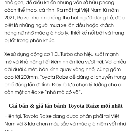
nhỏ gọn, dễ điều khiển nhưng vẫn sở hữu phong
cách thể thao, cá tính. Ra mắt tại Việt Nam từ năm
2021, Raize nhanh chóng thu hút người dùng trẻ, đặc
biệt là những người mua xe lần đầu hoặc khách
hàng nữ nhờ mức giá hợp lý, thiết kế nổi bật và trang
bị tốt trong phân khúc.
Xe sử dụng động cơ 1.0L Turbo cho hiệu suất mạnh
mẽ và khả năng tiết kiệm nhiên liệu vượt trội. Với chiều
dài dưới 4 mét, bán kính quay vòng nhỏ, cùng gầm
cao tới 200mm, Toyota Raize dễ dàng di chuyển trong
phố đông lẫn đi tỉnh. Đây là lựa chọn lý tưởng cho ai
cần một chiếc xe “nhỏ mà có võ”.
Giá bán & giá lăn bánh Toyota Raize mới nhất
Hiện tại, Toyota Raize đang được phân phối tại Việt
Nam với 3 lựa chọn màu sắc và mức giá niêm yết như