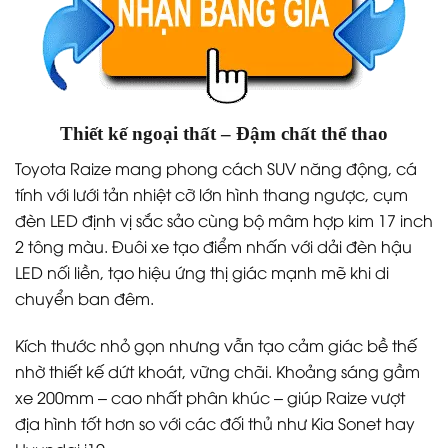
Thiết kế ngoại thất – Đậm chất thể thao
Toyota Raize mang phong cách SUV năng động, cá
tính với lưới tản nhiệt cỡ lớn hình thang ngược, cụm
đèn LED định vị sắc sảo cùng bộ mâm hợp kim 17 inch
2 tông màu. Đuôi xe tạo điểm nhấn với dải đèn hậu
LED nối liền, tạo hiệu ứng thị giác mạnh mẽ khi di
chuyển ban đêm.
Kích thước nhỏ gọn nhưng vẫn tạo cảm giác bề thế
nhờ thiết kế dứt khoát, vững chãi. Khoảng sáng gầm
xe 200mm – cao nhất phân khúc – giúp Raize vượt
địa hình tốt hơn so với các đối thủ như Kia Sonet hay