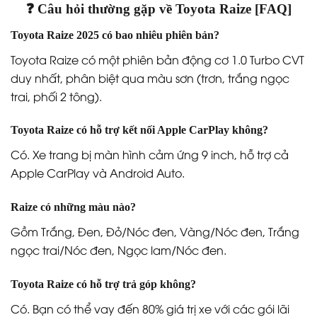
❓ Câu hỏi thường gặp về Toyota Raize [FAQ]
Toyota Raize 2025 có bao nhiêu phiên bản?
Toyota Raize có một phiên bản động cơ 1.0 Turbo CVT
duy nhất, phân biệt qua màu sơn (trơn, trắng ngọc
trai, phối 2 tông).
Toyota Raize có hỗ trợ kết nối Apple CarPlay không?
Có. Xe trang bị màn hình cảm ứng 9 inch, hỗ trợ cả
Apple CarPlay và Android Auto.
Raize có những màu nào?
Gồm Trắng, Đen, Đỏ/Nóc đen, Vàng/Nóc đen, Trắng
ngọc trai/Nóc đen, Ngọc lam/Nóc đen.
Toyota Raize có hỗ trợ trả góp không?
Có. Bạn có thể vay đến 80% giá trị xe với các gói lãi