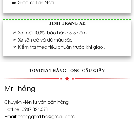
➡️
Giao xe Tận Nhà
TÌNH TRẠNG XE
📌
Xe mới 100%_bảo hành 3-5 năm
📌
Xe sẵn có và đủ màu sắc
📌
Kiểm tra theo tiêu chuẩn trước khi giao .
TOYOTA THĂNG LONG CẦU GIẤY
Mr Thắng
Chuyên viên tư vấn bán hàng
Hotline: 0987.824.571
Email:
thangqtkd.hn@gmail.com