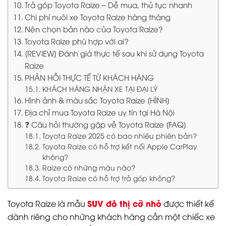
Trả góp Toyota Raize – Dễ mua, thủ tục nhanh
Chi phí nuôi xe Toyota Raize hàng tháng
Nên chọn bản nào của Toyota Raize?
Toyota Raize phù hợp với ai?
[REVIEW] Đánh giá thực tế sau khi sử dụng Toyota
Raize
PHẢN HỒI THỰC TẾ TỪ KHÁCH HÀNG
KHÁCH HÀNG NHẬN XE TẠI ĐẠI LÝ
Hình ảnh & màu sắc Toyota Raize [HÌNH]
Địa chỉ mua Toyota Raize uy tín tại Hà Nội
❓ Câu hỏi thường gặp về Toyota Raize [FAQ]
Toyota Raize 2025 có bao nhiêu phiên bản?
Toyota Raize có hỗ trợ kết nối Apple CarPlay
không?
Raize có những màu nào?
Toyota Raize có hỗ trợ trả góp không?
SUV đô thị cỡ nhỏ
Toyota Raize là mẫu
được thiết kế
dành riêng cho những khách hàng cần một chiếc xe