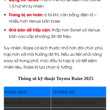
1.5 hút khí tự nhiên
Trang bị an toàn:
6 túi khí, cân bằng điện tử –
nhiều hơn Venue bản base
Giá bán dễ tiếp cận:
thấp hơn Sonet và Venue
bản cao cấp khoảng 30–50 triệu
Tuy nhiên, Raize có kích thước nhỏ hơn đôi chút, phù
hợp hơn với môi trường đô thị. Nếu ưu tiên khả năng
xoay xở trong phố, mức đầu tư hợp lý và tiết kiệm
nhiên liệu, Raize là lựa chọn lý tưởng.
️ Thông số kỹ thuật Toyota Raize 2025
HẠNG MỤC
THÔNG SỐ
Kích thước (DxRxC)
4030 x 1710 x 1635 mm