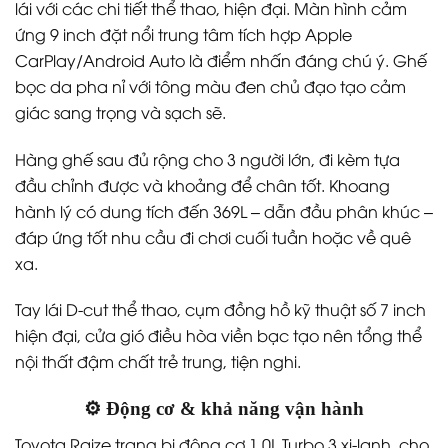
lái với các chi tiết thể thao, hiện đại. Màn hình cảm
ứng 9 inch đặt nổi trung tâm tích hợp Apple
CarPlay/Android Auto là điểm nhấn đáng chú ý. Ghế
bọc da pha nỉ với tông màu đen chủ đạo tạo cảm
giác sang trọng và sạch sẽ.
Hàng ghế sau đủ rộng cho 3 người lớn, đi kèm tựa
đầu chỉnh được và khoảng để chân tốt. Khoang
hành lý có dung tích đến 369L – dẫn đầu phân khúc –
đáp ứng tốt nhu cầu đi chơi cuối tuần hoặc về quê
xa.
Tay lái D-cut thể thao, cụm đồng hồ kỹ thuật số 7 inch
hiện đại, cửa gió điều hòa viền bạc tạo nên tổng thể
nội thất đậm chất trẻ trung, tiện nghi.
⚙️ Động cơ & khả năng vận hành
Toyota Raize trang bị động cơ 1.0L Turbo 3 xi-lanh, cho