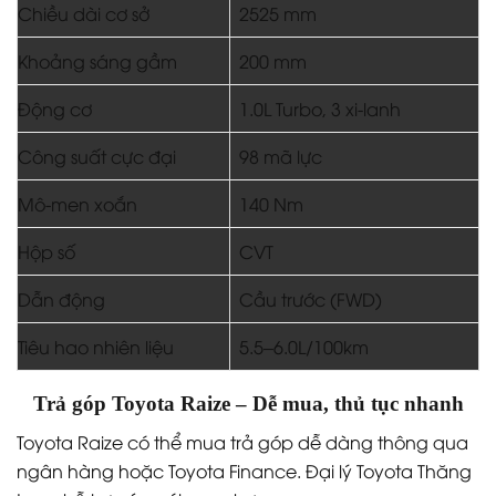
Chiều dài cơ sở
2525 mm
Khoảng sáng gầm
200 mm
Động cơ
1.0L Turbo, 3 xi-lanh
Công suất cực đại
98 mã lực
Mô-men xoắn
140 Nm
Hộp số
CVT
Dẫn động
Cầu trước (FWD)
Tiêu hao nhiên liệu
5.5–6.0L/100km
Trả góp Toyota Raize – Dễ mua, thủ tục nhanh
Toyota Raize có thể mua trả góp dễ dàng thông qua
ngân hàng hoặc Toyota Finance. Đại lý Toyota Thăng