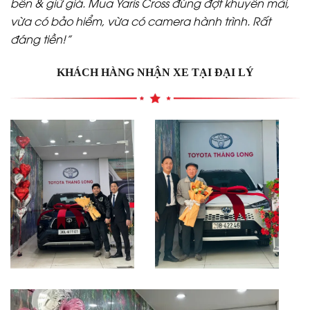
bền & giữ giá. Mua Yaris Cross đúng đợt khuyến mãi,
vừa có bảo hiểm, vừa có camera hành trình. Rất
đáng tiền!”
KHÁCH HÀNG NHẬN XE TẠI ĐẠI LÝ