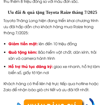
thu thêm 8 triệu đồng so với màu đơn sắc.
Ưu đãi & quà tặng Toyota Raize tháng 7/2025
Toyota Thăng Long hiện đang triển khai chương trình
ưu đãi hấp dẫn cho khách hàng mua Raize trong
tháng 7/2025:
Giảm tiền mặt:
lên đến 10 triệu đồng
Quà tặng kèm:
Bảo hiểm vật chất, dán kính, trải
sàn và camera hành trình
Hỗ trợ thủ tục đăng ký:
giao xe nhanh, hỗ trợ làm
biển số, giấy tờ tận nơi
Khách hàng có thể liên hệ trực tiếp qua hotline hoặc
Zalo để nhận báo giá chi tiết và ưu đãi tốt nhất.