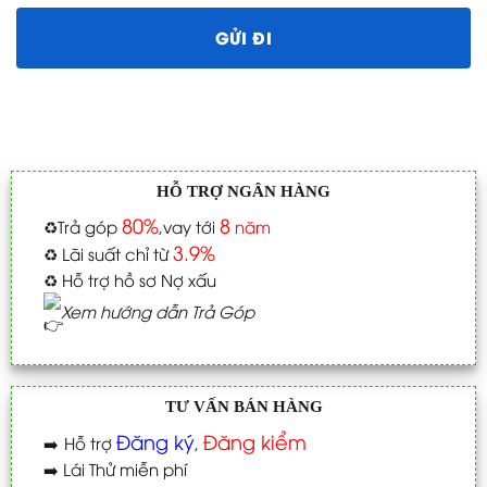
HỖ TRỢ NGÂN HÀNG
80%
8
♻️
Trả góp
,vay tới
năm
3.9%
♻️
Lãi suất chỉ từ
♻️
Hỗ trợ hồ sơ Nợ xấu
Xem hướng dẫn Trả Góp
TƯ VẤN BÁN HÀNG
Đăng ký
Đăng kiểm
➡️
Hỗ trợ
,
➡️
Lái Thử miễn phí