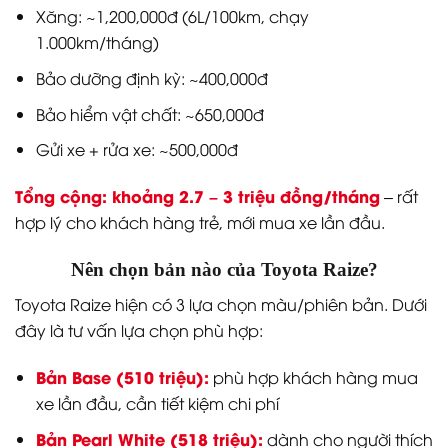
Xăng: ~1,200,000đ (6L/100km, chạy
1.000km/tháng)
Bảo dưỡng định kỳ: ~400,000đ
Bảo hiểm vật chất: ~650,000đ
Gửi xe + rửa xe: ~500,000đ
Tổng cộng: khoảng 2.7 – 3 triệu đồng/tháng
– rất
hợp lý cho khách hàng trẻ, mới mua xe lần đầu.
Nên chọn bản nào của Toyota Raize?
Toyota Raize hiện có 3 lựa chọn màu/phiên bản. Dưới
đây là tư vấn lựa chọn phù hợp:
Bản Base (510 triệu):
phù hợp khách hàng mua
xe lần đầu, cần tiết kiệm chi phí
Bản Pearl White (518 triệu):
dành cho người thích