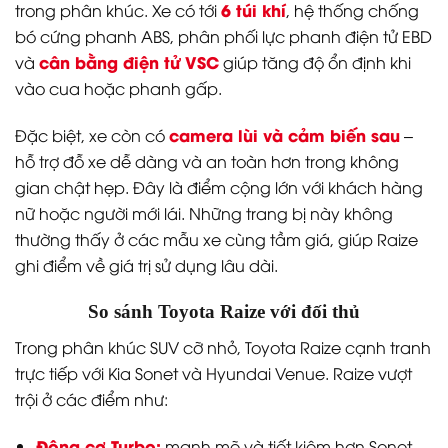
6 túi khí
trong phân khúc. Xe có tới
, hệ thống chống
bó cứng phanh ABS, phân phối lực phanh điện tử EBD
cân bằng điện tử VSC
và
giúp tăng độ ổn định khi
vào cua hoặc phanh gấp.
camera lùi và cảm biến sau
Đặc biệt, xe còn có
–
hỗ trợ đỗ xe dễ dàng và an toàn hơn trong không
gian chật hẹp. Đây là điểm cộng lớn với khách hàng
nữ hoặc người mới lái. Những trang bị này không
thường thấy ở các mẫu xe cùng tầm giá, giúp Raize
ghi điểm về giá trị sử dụng lâu dài.
So sánh Toyota Raize với đối thủ
Trong phân khúc SUV cỡ nhỏ, Toyota Raize cạnh tranh
trực tiếp với Kia Sonet và Hyundai Venue. Raize vượt
trội ở các điểm như:
Động cơ Turbo:
mạnh mẽ và tiết kiệm hơn Sonet