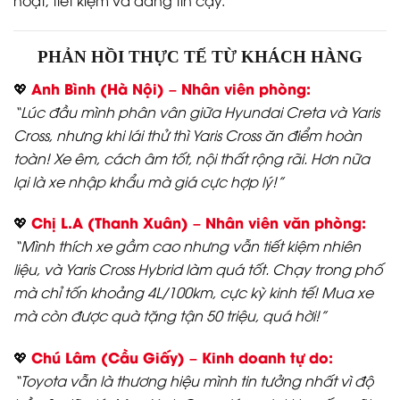
hoạt, tiết kiệm và đáng tin cậy.
PHẢN HỒI THỰC TẾ TỪ KHÁCH HÀNG
Anh Bình (Hà Nội) – Nhân viên phòng:
💖
“Lúc đầu mình phân vân giữa Hyundai Creta và Yaris
Cross, nhưng khi lái thử thì Yaris Cross ăn điểm hoàn
toàn! Xe êm, cách âm tốt, nội thất rộng rãi. Hơn nữa
lại là xe nhập khẩu mà giá cực hợp lý!”
Chị L.A (Thanh Xuân) – Nhân viên văn phòng:
💖
“Mình thích xe gầm cao nhưng vẫn tiết kiệm nhiên
liệu, và Yaris Cross Hybrid làm quá tốt. Chạy trong phố
mà chỉ tốn khoảng 4L/100km, cực kỳ kinh tế! Mua xe
mà còn được quà tặng tận 50 triệu, quá hời!”
Chú Lâm (Cầu Giấy) – Kinh doanh tự do:
💖
“Toyota vẫn là thương hiệu mình tin tưởng nhất vì độ