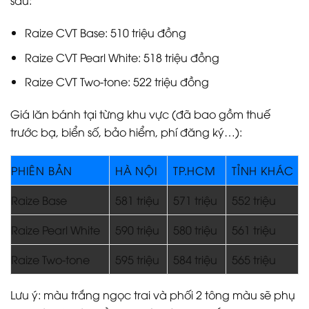
sau:
Raize CVT Base: 510 triệu đồng
Raize CVT Pearl White: 518 triệu đồng
Raize CVT Two-tone: 522 triệu đồng
Giá lăn bánh tại từng khu vực (đã bao gồm thuế
trước bạ, biển số, bảo hiểm, phí đăng ký…):
PHIÊN BẢN
HÀ NỘI
TP.HCM
TỈNH KHÁC
Raize Base
581 triệu
571 triệu
552 triệu
Raize Pearl White
590 triệu
580 triệu
561 triệu
Raize Two-tone
595 triệu
584 triệu
565 triệu
Lưu ý: màu trắng ngọc trai và phối 2 tông màu sẽ phụ