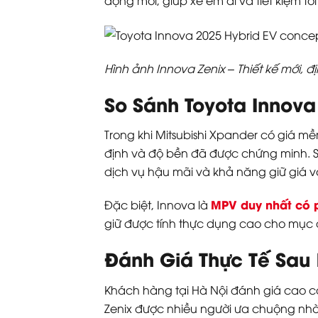
Hình ảnh Innova Zenix – Thiết kế mới,
So Sánh Toyota Innov
Trong khi Mitsubishi Xpander có giá mềm
định và độ bền đã được chứng minh. Su
dịch vụ hậu mãi và khả năng giữ giá v
MPV duy nhất có 
Đặc biệt, Innova là
giữ được tính thực dụng cao cho mục 
Đánh Giá Thực Tế Sau 
Khách hàng tại Hà Nội đánh giá cao cả
Zenix được nhiều người ưa chuộng nhờ 