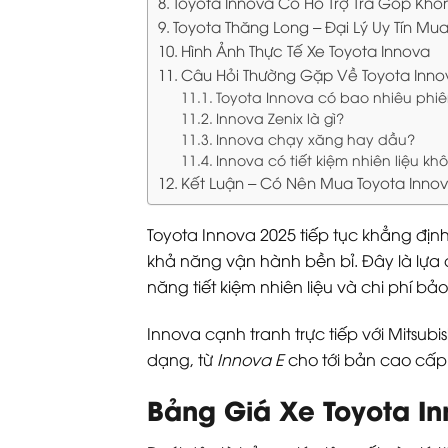
Toyota Innova Có Hỗ Trợ Trả Góp Khô
Toyota Thăng Long – Đại Lý Uy Tín Mua
Hình Ảnh Thực Tế Xe Toyota Innova
Câu Hỏi Thường Gặp Về Toyota Inno
Toyota Innova có bao nhiêu phi
Innova Zenix là gì?
Innova chạy xăng hay dầu?
Innova có tiết kiệm nhiên liệu kh
Kết Luận – Có Nên Mua Toyota Inno
Toyota Innova 2025 tiếp tục khẳng địn
khả năng vận hành bền bỉ. Đây là lựa 
năng tiết kiệm nhiên liệu và chi phí bảo 
Innova cạnh tranh trực tiếp với Mitsub
dạng, từ
Innova E
cho tới bản cao cấ
Bảng Giá Xe Toyota I