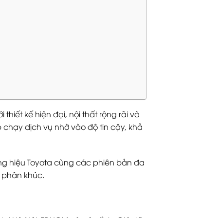
i thiết kế hiện đại, nội thất rộng rãi và
 chạy dịch vụ nhờ vào độ tin cậy, khả
hương hiệu Toyota cùng các phiên bản đa
g phân khúc.