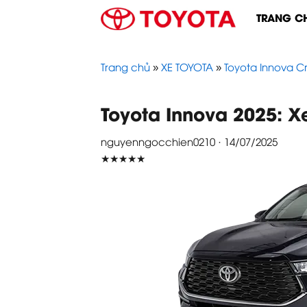
Skip
TRANG C
to
content
Trang chủ
»
XE TOYOTA
»
Toyota Innova C
Toyota Innova 2025: X
nguyenngocchien0210 · 14/07/2025
★★★★★