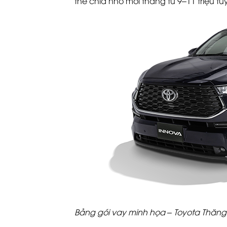
thể chia nhỏ mỗi tháng từ 9–11 triệu tuỳ
Bảng gói vay minh họa – Toyota Thăng