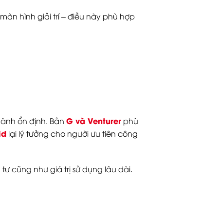
màn hình giải trí – điều này phù hợp
G và Venturer
hành ổn định. Bản
phù
id
lại lý tưởng cho người ưu tiên công
ư cũng như giá trị sử dụng lâu dài.