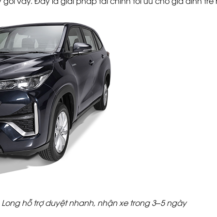
 gói vay. Đây là giải pháp tài chính tối ưu cho gia đình trẻ
 Long hỗ trợ duyệt nhanh, nhận xe trong 3–5 ngày