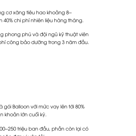
ộng cơ xăng tiêu hao khoảng 8–
ến 40% chi phí nhiên liệu hàng tháng.
ng phong phú và đội ngũ kỹ thuật viên
 phí công bảo dưỡng trong 3 năm đầu.
 gói Balloon với mức vay lên tới 80%
n khoản lớn cuối kỳ.
200–250 triệu ban đầu, phần còn lại có