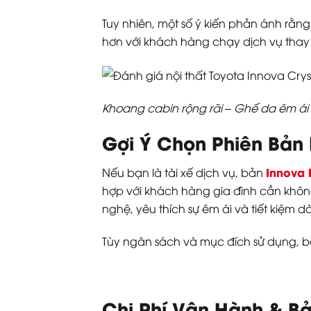
Tuy nhiên, một số ý kiến phản ánh rằng
hơn với khách hàng chạy dịch vụ thay
Khoang cabin rộng rãi – Ghế da êm ái v
Gợi Ý Chọn Phiên Bản
Innova 
Nếu bạn là tài xế dịch vụ, bản
hợp với khách hàng gia đình cần không
nghệ, yêu thích sự êm ái và tiết kiệm dà
Tùy ngân sách và mục đích sử dụng, bạ
Chi Phí Vận Hành & B