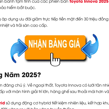
Toyota Innova 2025
 lăn bánh tạm tính của các phiên bản
 bảo hiểm bắt buộc.
 áp dụng ưu đãi giảm trực tiếp tiền mặt đến 30 triệu đồn
hiệt và trải sàn cao cấp.
ng Năm 2025?
 đáng chú ý. Về ngoại thất, Toyota Innova có lưới tản nhi
p với màn hình giải trí lớn, hàng ghế sau thoải mái hơn v
rid
sử dụng động cơ hybrid tiết kiệm nhiên liệu, kết hợp
ới 40% xăng so với bản xăng truyền thống.