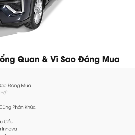
 Tổng Quan & Vì Sao Đáng Mua
ì Sao Đáng Mua
Nhất
ủ Cùng Phân Khúc
hu Cầu
a Innova