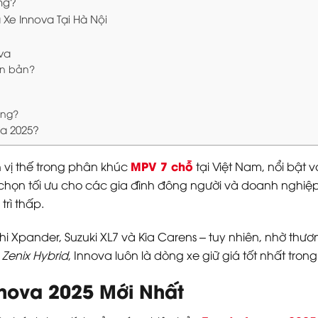
ng?
 Xe Innova Tại Hà Nội
va
ên bản?
ông?
va 2025?
MPV 7 chỗ
h vị thế trong phân khúc
tại Việt Nam, nổi bật vớ
chọn tối ưu cho các gia đình đông người và doanh nghiệp
trì thấp.
ishi Xpander, Suzuki XL7 và Kia Carens – tuy nhiên, nhờ t
p
Zenix Hybrid
, Innova luôn là dòng xe giữ giá tốt nhất tron
nnova 2025 Mới Nhất