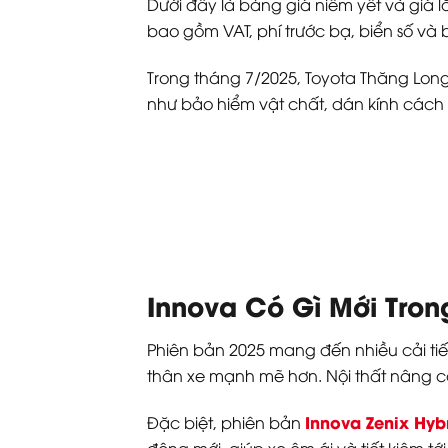
Dưới đây là bảng giá niêm yết và giá
bao gồm VAT, phí trước bạ, biển số và
Trong tháng 7/2025, Toyota Thăng Long
như bảo hiểm vật chất, dán kính cách n
Innova Có Gì Mới Tro
Phiên bản 2025 mang đến nhiều cải tiến
thân xe mạnh mẽ hơn. Nội thất nâng cấ
Innova Zenix Hyb
Đặc biệt, phiên bản
động mới, giúp xe êm ái và tiết kiệm t