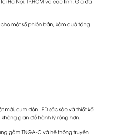
tại Hà Nội, TP.HCM và các tỉnh. Giá đã
g cho một số phiên bản, kèm quà tặng
ệt mới, cụm đèn LED sắc sảo và thiết kế
à không gian để hành lý rộng hơn.
 khung gầm TNGA-C và hệ thống truyền