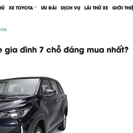
HỦ
XE TOYOTA
ƯU ĐÃI
DỊCH VỤ
LÁI THỬ XE
GIỚI THI
ross
e gia đình 7 chỗ đáng mua nhất?