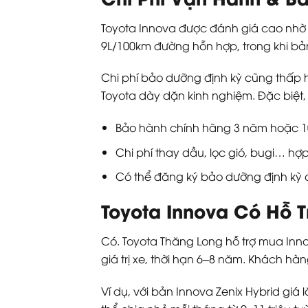
Toyota Innova được đánh giá cao nhờ c
9L/100km đường hỗn hợp, trong khi b
Chi phí bảo dưỡng định kỳ cũng thấp h
Toyota dày dặn kinh nghiệm. Đặc biệt
Bảo hành chính hãng 3 năm hoặc 
Chi phí thay dầu, lọc gió, bugi… hợp
Có thể đăng ký bảo dưỡng định kỳ o
Toyota Innova Có Hỗ 
Có. Toyota Thăng Long hỗ trợ mua Innov
giá trị xe, thời hạn 6–8 năm. Khách hà
Ví dụ, với bản Innova Zenix Hybrid giá