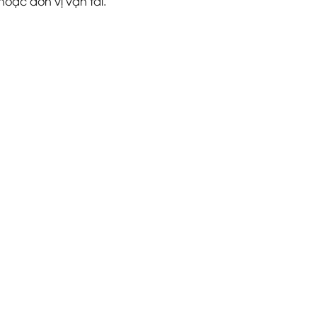
 hoặc đơn vị vận tải.