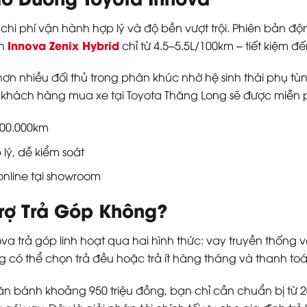
hi phí vận hành hợp lý và độ bền vượt trội. Phiên bản đ
Innova Zenix Hybrid
ản
chỉ từ 4.5–5.5L/100km – tiết kiệm đ
ơn nhiều đối thủ trong phân khúc nhờ hệ sinh thái phụ tù
, khách hàng mua xe tại Toyota Thăng Long sẽ được miễn
100.000km
 lý, dễ kiểm soát
nline tại showroom
Trợ Trả Góp Không?
a trả góp linh hoạt qua hai hình thức: vay truyền thống và
ng có thể chọn trả đều hoặc trả ít hàng tháng và thanh toá
 lăn bánh khoảng 950 triệu đồng, bạn chỉ cần chuẩn bị từ 