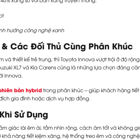
 định hướng công nghệ xanh
a & Các Đối Thủ Cùng Phân Khúc
 và thiết kế trẻ trung, thì Toyota Innova vượt trội ở độ r
zuki XL7 và Kia Carens cũng là những lựa chọn đáng cân 
ới Innova.
phiên bản hybrid
trong phân khúc – giúp khách hàng tiết k
đích gia đình hoặc dịch vụ hợp đồng.
Khi Sử Dụng
m giác lái êm ái, tầm nhìn rộng, cách âm tốt và không gi
khả năng tiết kiệm xăng, hệ thống treo êm và công nghệ a