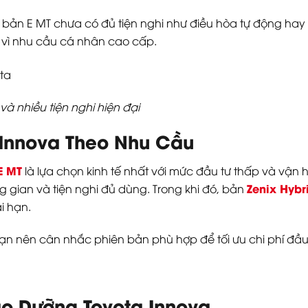
 bản E MT chưa có đủ tiện nghi như điều hòa tự động hay 
 vì nhu cầu cá nhân cao cấp.
à nhiều tiện nghi hiện đại
 Innova Theo Nhu Cầu
E MT
là lựa chọn kinh tế nhất với mức đầu tư thấp và vận 
Zenix Hybr
 gian và tiện nghi đủ dùng. Trong khi đó, bản
i hạn.
n nên cân nhắc phiên bản phù hợp để tối ưu chi phí đầu t
ảo Dưỡng Toyota Innova