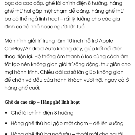
bọc da cao cấp, ghế lái chỉnh điện 8 hướng, hàng
ghế thứ hai gập một chạm dễ dàng, hàng ghế thứ
ba có thể ngả linh hoạt – rất lý tưởng cho các gia
đình có trẻ nhỏ hoặc người lớn tuổi.
Màn hình giải trí trung tâm 10 inch hỗ trợ Apple
CarPlay/Android Auto không dây, giúp kết nối điện
thoại tiện lợi. Hệ thống âm thanh 6 loa cùng cách âm
tốt tạo nên không gian giải trí sống động, thư giãn cho
mọi hành trình. Chiều dài cơ sở lớn giúp không gian
để chân và đầu của hành khách vượt trội, ngay cả ở
hàng ghế cuối.
Ghế da cao cấp – Hàng ghế linh hoạt
Ghế lái chỉnh điện 8 hướng
Hàng ghế thứ hai gập một chạm – dễ lên xuống
Hàng ghế thứ ba ngả sâu – thoải mái cho người