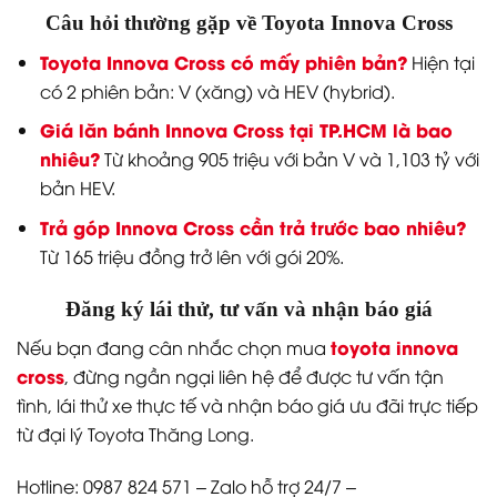
Câu hỏi thường gặp về Toyota Innova Cross
Toyota Innova Cross có mấy phiên bản?
Hiện tại
có 2 phiên bản: V (xăng) và HEV (hybrid).
Giá lăn bánh Innova Cross tại TP.HCM là bao
nhiêu?
Từ khoảng 905 triệu với bản V và 1,103 tỷ với
bản HEV.
Trả góp Innova Cross cần trả trước bao nhiêu?
Từ 165 triệu đồng trở lên với gói 20%.
Đăng ký lái thử, tư vấn và nhận báo giá
toyota innova
Nếu bạn đang cân nhắc chọn mua
cross
, đừng ngần ngại liên hệ để được tư vấn tận
tình, lái thử xe thực tế và nhận báo giá ưu đãi trực tiếp
từ đại lý Toyota Thăng Long.
Hotline: 0987 824 571 – Zalo hỗ trợ 24/7 –