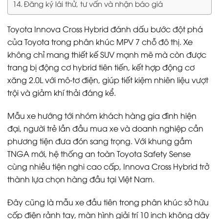
Đăng ký lái thử, tư vấn và nhận báo giá
Toyota Innova Cross Hybrid đánh dấu bước đột phá
của Toyota trong phân khúc MPV 7 chỗ đô thị. Xe
không chỉ mang thiết kế SUV mạnh mẽ mà còn được
trang bị động cơ hybrid tiên tiến, kết hợp động cơ
xăng 2.0L với mô-tơ điện, giúp tiết kiệm nhiên liệu vượt
trội và giảm khí thải đáng kể.
Mẫu xe hướng tới nhóm khách hàng gia đình hiện
đại, người trẻ lần đầu mua xe và doanh nghiệp cần
phương tiện đưa đón sang trọng. Với khung gầm
TNGA mới, hệ thống an toàn Toyota Safety Sense
cùng nhiều tiện nghi cao cấp, Innova Cross Hybrid trở
thành lựa chọn hàng đầu tại Việt Nam.
Đây cũng là mẫu xe đầu tiên trong phân khúc sở hữu
cốp điện rảnh tay, màn hình giải trí 10 inch không dây