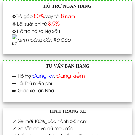
HỖ TRỢ NGÂN HÀNG
80%
8
♻️
Trả góp
,vay tới
năm
3.9%
♻️
Lãi suất chỉ từ
♻️
Hỗ trợ hồ sơ Nợ xấu
Xem hướng dẫn Trả Góp
TƯ VẤN BÁN HÀNG
Đăng ký
Đăng kiểm
➡️
Hỗ trợ
,
➡️
Lái Thử miễn phí
➡️
Giao xe Tận Nhà
TÌNH TRẠNG XE
📌
Xe mới 100%_bảo hành 3-5 năm
📌
Xe sẵn có và đủ màu sắc