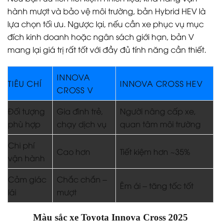
hành mượt và bảo vệ môi trường, bản Hybrid HEV là
lựa chọn tối ưu. Ngược lại, nếu cần xe phục vụ mục
đích kinh doanh hoặc ngân sách giới hạn, bản V
mang lại giá trị rất tốt với đầy đủ tính năng cần thiết.
INNOVA
TIÊU CHÍ
INNOVA CROSS HEV
CROSS V
Đối tượng
Gia đình trẻ,
Người nâng cấp xe,
phù hợp
chạy dịch vụ
quan tâm môi trường
Chi phí
Cao hơn
Tiết kiệm hơn ~35%
vận hành
Cảm giác
Chắc chắn –
Êm ái – tăng tốc tốt
lái
mượt
Màu sắc xe Toyota Innova Cross 2025