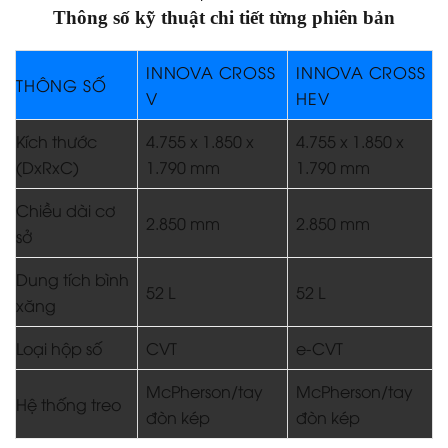
Thông số kỹ thuật chi tiết từng phiên bản
INNOVA CROSS
INNOVA CROSS
THÔNG SỐ
V
HEV
Kích thước
4.755 x 1.850 x
4.755 x 1.850 x
(DxRxC)
1.790 mm
1.790 mm
Chiều dài cơ
2.850 mm
2.850 mm
sở
Dung tích bình
52 L
52 L
xăng
Loại hộp số
CVT
e-CVT
McPherson/tay
McPherson/tay
Hệ thống treo
đòn kép
đòn kép