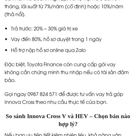
tháng, lãi suất từ 7%/năm (cố định) hoặc 10%/năm
(thả nổi).
Trả trước: 20% – 30% giá trị xe
Vay đến 80%, hồ sơ duyệt trong 1 ngày
Hỗ trợ nộp hồ sơ online qua Zalo
Đặc biệt, Toyota Finance còn cung cấp gói vay
không cần chứng minh thu nhập nếu có tài sản đảm
bảo.
Gọi ngay 0987 824 571 để được tư vấn vay trả góp
Innova Cross theo nhu cầu thực tế của bạn.
So sánh Innova Cross V và HEV – Chọn bản nào
hợp lý?
Nếu bạn ưu tiên tiết kiệm nhiên liệu, khả năng vận