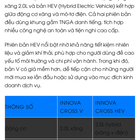
xăng 2.0L và bản HEV (Hybrid Electric Vehicle) kết hợp
giữa động cơ xăng và mô-tơ điện. Cả hai phiên bản
đều dùng khung gầm TNGA danh tiếng, tích hợp
nhiều công nghệ an toàn và tiện nghi cao cấp.
Phiên bản HEV nổi bật nhờ khả năng tiết kiệm nhiên
liệu và giảm khí thải, phù hợp cho người dùng đề cao
yếu tố môi trường và chi phí vận hành. Trong khi đó,
bản V có giá mềm hơn, dễ tiếp cận cho những người
mới mua xe lần đầu hoặc sử dụng vào mục đích kinh
doanh dịch vụ.
INNOVA
INNOVA
THÔNG SỐ
CROSS V
CROSS HEV
2.0L hybrid
Động cơ
2.0L xăng
(xăng + điện)