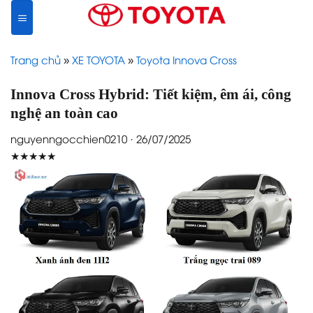
Skip
to
content
Trang chủ
»
XE TOYOTA
»
Toyota Innova Cross
Innova Cross Hybrid: Tiết kiệm, êm ái, công
nghệ an toàn cao
nguyenngocchien0210 · 26/07/2025
★★★★★