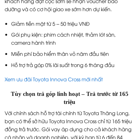
khách hàng đặt cọc sớm sẽ nhận voucher bảo
dưỡng và có cơ hội giao xe sớm hơn dự kiến.
Giảm tiền mặt từ 5 – 50 triệu VNĐ
Gói phụ kiện: phim cách nhiệt, thảm lót sàn,
camera hành trình
Miễn phí bảo hiểm thân vỏ năm đầu tiên
Hỗ trợ trả góp 0% lãi suất trong 6 tháng đầu
Xem ưu đãi Toyota Innova Cross mới nhất
Tùy chọn trả góp linh hoạt – Trả trước từ 165
triệu
Với chính sách hỗ trợ tài chính từ Toyota Thăng Long,
bạn có thể sở hữu Toyota Innova Cross chỉ từ 165 triệu
đồng trả trước. Gói vay áp dụng cho cả khách hàng
cá nhân và doanh nghiệp, với kỳ hạn từ 6 đến 84