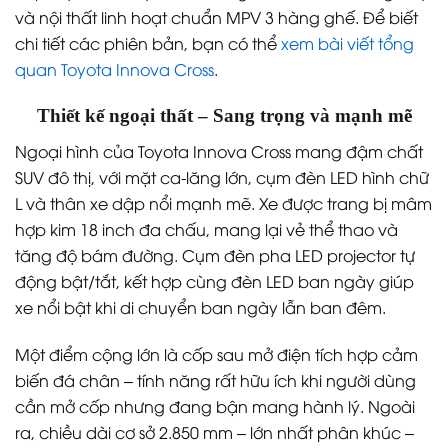
và nội thất linh hoạt chuẩn MPV 3 hàng ghế. Để biết
chi tiết các phiên bản, bạn có thể
xem bài viết tổng
quan Toyota Innova Cross
.
Thiết kế ngoại thất – Sang trọng và mạnh mẽ
Ngoại hình của Toyota Innova Cross mang đậm chất
SUV đô thị, với mặt ca-lăng lớn, cụm đèn LED hình chữ
L và thân xe dập nổi mạnh mẽ. Xe được trang bị mâm
hợp kim 18 inch đa chấu, mang lại vẻ thể thao và
tăng độ bám đường. Cụm đèn pha LED projector tự
động bật/tắt, kết hợp cùng đèn LED ban ngày giúp
xe nổi bật khi di chuyển ban ngày lẫn ban đêm.
Một điểm cộng lớn là cốp sau mở điện tích hợp cảm
biến đá chân – tính năng rất hữu ích khi người dùng
cần mở cốp nhưng đang bận mang hành lý. Ngoài
ra, chiều dài cơ sở 2.850 mm – lớn nhất phân khúc –