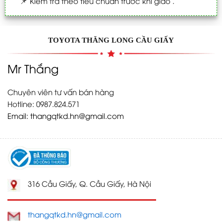
📌
Kiểm tra theo tiêu chuẩn trước khi giao .
TOYOTA THĂNG LONG CẦU GIẤY
Mr Thắng
Chuyên viên tư vấn bán hàng
Hotline: 0987.824.571
Email:
thangqtkd.hn@gmail.com
316 Cầu Giấy, Q. Cầu Giấy, Hà Nội
thangqtkd.hn@gmail.com