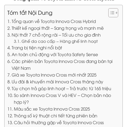
Tóm tắt Nội Dung
Tổng quan về Toyota Innova Cross Hybrid
Thiết kế ngoại thất – Sang trọng và mạnh mẽ
Nội thất 7 chỗ rộng rãi – Tối ưu cho gia đình
Ghế da cao cấp – Hàng ghế linh hoạt
Trang bị tiện nghi nổi bật
An toàn chủ động với Toyota Safety Sense
Các phiên bản Toyota Innova Cross đang bán tại
Việt Nam
Giá xe Toyota Innova Cross mới nhất 2025
Ưu đãi & khuyến mãi Innova Cross tháng này
Tùy chọn trả góp linh hoạt – Trả trước từ 165 triệu
So sánh Innova Cross V và HEV – Chọn bản nào
hợp lý?
Màu sắc xe Toyota Innova Cross 2025
Thông số kỹ thuật chi tiết từng phiên bản
Câu hỏi thường gặp về Toyota Innova Cross