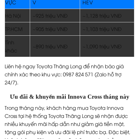
VỰC
V
HEV
Hà Nội
~925 triệu VNĐ
~1,128 triệu VNĐ
TP.HCM
~905 triệu VNĐ
~1,103 triệu VNĐ
Tỉnh
~890 triệu VNĐ
~1,090 triệu VNĐ
khác
Liên hệ ngay Toyota Thăng Long để nhận báo giá
chính xác theo khu vực: 0987 824 571 (Zalo hỗ trợ
24/7).
Ưu đãi & khuyến mãi Innova Cross tháng này
Trong tháng này, khách hàng mua Toyota Innova
Cross tại hệ thống Toyota Thăng Long sẽ nhận được
nhiều khuyến mãi hấp dẫn như giảm giá tiền mặt,
tặng gói phụ kiện và ưu đãi lệ phí trước bạ. Đặc biệt,