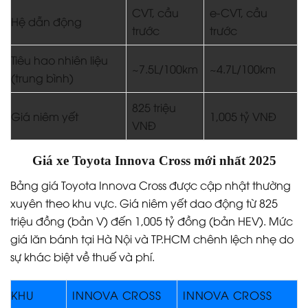
CVT, cầu
e-CVT, cầu
Hệ dẫn động
trước
trước
Tiêu hao nhiên liệu
~7.5L/100km
~4.7L/100km
(trung bình)
825 triệu
Giá niêm yết
1,005 tỷ VNĐ
VNĐ
Giá xe Toyota Innova Cross mới nhất 2025
Bảng giá Toyota Innova Cross được cập nhật thường
xuyên theo khu vực. Giá niêm yết dao động từ 825
triệu đồng (bản V) đến 1,005 tỷ đồng (bản HEV). Mức
giá lăn bánh tại Hà Nội và TP.HCM chênh lệch nhẹ do
sự khác biệt về thuế và phí.
KHU
INNOVA CROSS
INNOVA CROSS