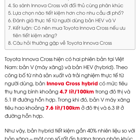
So sánh Innova Cross với đối thủ cùng phân khúc
Lựa chọn nào tiết kiệm hơn cho nhu cầu đi phố?
Đánh giá thực tế từ người dùng bản HEV và V
Kết luận: Có nên mua Toyota Innova Cross nếu ưu
tiên tiết kiệm xăng?
Câu hỏi thường gặp về Toyota Innova Cross
Toyota Innova Cross hiện có hai phiên bản tại Việt
Nam: bản V (máy xăng) và bản HEV (hybrid). Theo
công bố từ nhà sản xuất và trải nghiệm thực tế từ
Innova Cross hybrid
người dùng, bản
có mức tiêu
4.7 lít/100km
thụ trung bình khoảng
trong đô thị và
5.1 lít đường hỗn hợp. Trong khi đó, bản V máy xăng
7.6 lít/100km
tiêu hao khoảng
ở đô thị và 6.3 lít ở
đường hỗn hợp.
Như vậy, bản hybrid tiết kiệm gần 40% nhiên liệu so với
bản xăng – một con số rất ấn tượng trong phân khúc