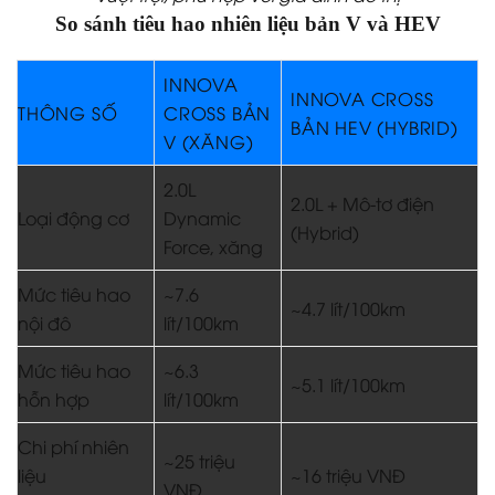
So sánh tiêu hao nhiên liệu bản V và HEV
INNOVA
INNOVA CROSS
THÔNG SỐ
CROSS BẢN
BẢN HEV (HYBRID)
V (XĂNG)
2.0L
2.0L + Mô-tơ điện
Loại động cơ
Dynamic
(Hybrid)
Force, xăng
Mức tiêu hao
~7.6
~4.7 lít/100km
nội đô
lít/100km
Mức tiêu hao
~6.3
~5.1 lít/100km
hỗn hợp
lít/100km
Chi phí nhiên
~25 triệu
liệu
~16 triệu VNĐ
VNĐ