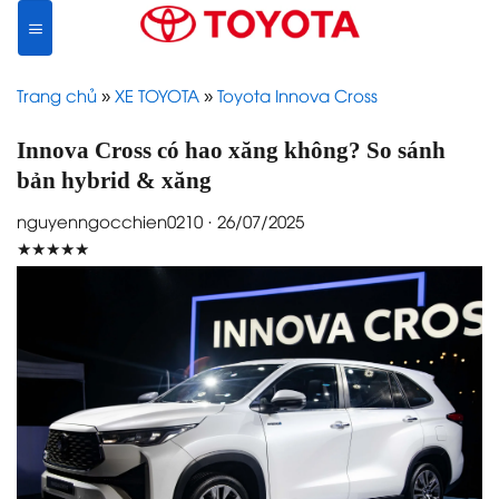
Skip
to
content
Trang chủ
»
XE TOYOTA
»
Toyota Innova Cross
Innova Cross có hao xăng không? So sánh
bản hybrid & xăng
nguyenngocchien0210 · 26/07/2025
★★★★★