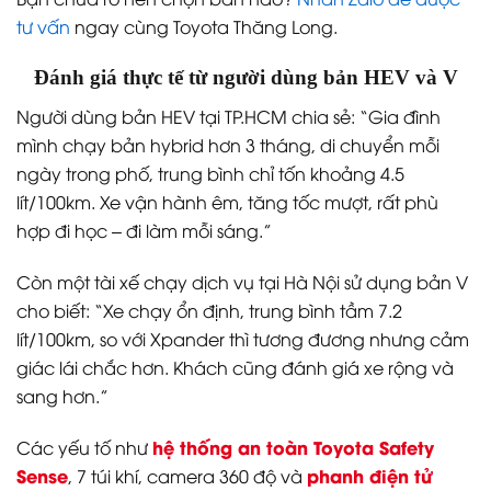
tư vấn
ngay cùng Toyota Thăng Long.
Đánh giá thực tế từ người dùng bản HEV và V
Người dùng bản HEV tại TP.HCM chia sẻ: “Gia đình
mình chạy bản hybrid hơn 3 tháng, di chuyển mỗi
ngày trong phố, trung bình chỉ tốn khoảng 4.5
lít/100km. Xe vận hành êm, tăng tốc mượt, rất phù
hợp đi học – đi làm mỗi sáng.”
Còn một tài xế chạy dịch vụ tại Hà Nội sử dụng bản V
cho biết: “Xe chạy ổn định, trung bình tầm 7.2
lít/100km, so với Xpander thì tương đương nhưng cảm
giác lái chắc hơn. Khách cũng đánh giá xe rộng và
sang hơn.”
hệ thống an toàn Toyota Safety
Các yếu tố như
Sense
phanh điện tử
, 7 túi khí, camera 360 độ và