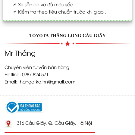
📌
Xe sẵn có và đủ màu sắc
📌
Kiểm tra theo tiêu chuẩn trước khi giao .
TOYOTA THĂNG LONG CẦU GIẤY
Mr Thắng
Chuyên viên tư vấn bán hàng
Hotline: 0987.824.571
Email:
thangqtkd.hn@gmail.com
316 Cầu Giấy, Q. Cầu Giấy, Hà Nội