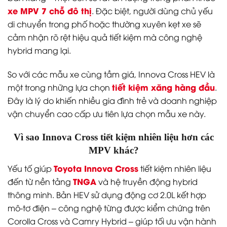
xe MPV 7 chỗ đô thị
. Đặc biệt, người dùng chủ yếu
di chuyển trong phố hoặc thường xuyên kẹt xe sẽ
cảm nhận rõ rệt hiệu quả tiết kiệm mà công nghệ
hybrid mang lại.
So với các mẫu xe cùng tầm giá, Innova Cross HEV là
tiết kiệm xăng hàng đầu
một trong những lựa chọn
.
Đây là lý do khiến nhiều gia đình trẻ và doanh nghiệp
vận chuyển cao cấp ưu tiên lựa chọn mẫu xe này.
Vì sao Innova Cross tiết kiệm nhiên liệu hơn các
MPV khác?
Toyota Innova Cross
Yếu tố giúp
tiết kiệm nhiên liệu
TNGA
đến từ nền tảng
và hệ truyền động hybrid
thông minh. Bản HEV sử dụng động cơ 2.0L kết hợp
mô-tơ điện – công nghệ từng được kiểm chứng trên
Corolla Cross và Camry Hybrid – giúp tối ưu vận hành