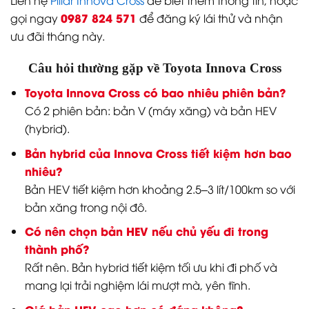
0987 824 571
gọi ngay
để đăng ký lái thử và nhận
ưu đãi tháng này.
Câu hỏi thường gặp về Toyota Innova Cross
Toyota Innova Cross có bao nhiêu phiên bản?
Có 2 phiên bản: bản V (máy xăng) và bản HEV
(hybrid).
Bản hybrid của Innova Cross tiết kiệm hơn bao
nhiêu?
Bản HEV tiết kiệm hơn khoảng 2.5–3 lít/100km so với
bản xăng trong nội đô.
Có nên chọn bản HEV nếu chủ yếu đi trong
thành phố?
Rất nên. Bản hybrid tiết kiệm tối ưu khi đi phố và
mang lại trải nghiệm lái mượt mà, yên tĩnh.