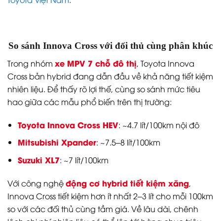
So sánh Innova Cross với đối thủ cùng phân khúc
xe MPV 7 chỗ đô thị
Trong nhóm
, Toyota Innova
Cross bản hybrid đang dẫn đầu về khả năng tiết kiệm
nhiên liệu. Để thấy rõ lợi thế, cùng so sánh mức tiêu
hao giữa các mẫu phổ biến trên thị trường:
Toyota Innova Cross HEV
: ~4.7 lít/100km nội đô
Mitsubishi Xpander
: ~7.5–8 lít/100km
Suzuki XL7
: ~7 lít/100km
động cơ hybrid tiết kiệm xăng
Với công nghệ
,
Innova Cross tiết kiệm hơn ít nhất 2–3 lít cho mỗi 100km
so với các đối thủ cùng tầm giá. Về lâu dài, chênh