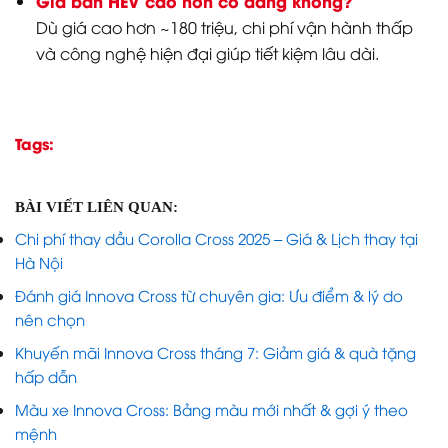
Giá bản HEV cao hơn có đáng không?
Dù giá cao hơn ~180 triệu, chi phí vận hành thấp
và công nghệ hiện đại giúp tiết kiệm lâu dài.
Tags:
BÀI VIẾT LIÊN QUAN:
Chi phí thay dầu Corolla Cross 2025 – Giá & Lịch thay tại
Hà Nội
Đánh giá Innova Cross từ chuyên gia: Ưu điểm & lý do
nên chọn
Khuyến mãi Innova Cross tháng 7: Giảm giá & quà tặng
hấp dẫn
Màu xe Innova Cross: Bảng màu mới nhất & gợi ý theo
mệnh