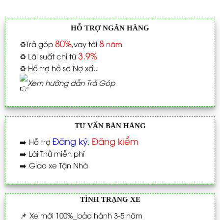
HỖ TRỢ NGÂN HÀNG
80%
8
♻️
Trả góp
,vay tới
năm
3.9%
♻️
Lãi suất chỉ từ
♻️
Hỗ trợ hồ sơ Nợ xấu
Xem hướng dẫn Trả Góp
TƯ VẤN BÁN HÀNG
Đăng ký
Đăng kiểm
➡️
Hỗ trợ
,
➡️
Lái Thử miễn phí
➡️
Giao xe Tận Nhà
TÌNH TRẠNG XE
📌
Xe mới 100%_bảo hành 3-5 năm