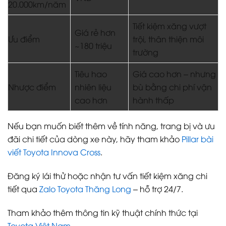
20.000km/năm
Tiết kiệm xăng vượt
Giá rẻ hơn
Ưu điểm
trội, thân thiện môi
~180 triệu
trường
Tiêu hao
Giá cao hơn – nhưng
Nhược điểm
nhiên liệu
bù bằng chi phí vận
cao hơn
hành thấp
Nếu bạn muốn biết thêm về tính năng, trang bị và ưu
đãi chi tiết của dòng xe này, hãy tham khảo
Pillar bài
viết Toyota Innova Cross
.
Đăng ký lái thử hoặc nhận tư vấn tiết kiệm xăng chi
tiết qua
Zalo Toyota Thăng Long
– hỗ trợ 24/7.
Tham khảo thêm thông tin kỹ thuật chính thức tại
Toyota Việt Nam
.