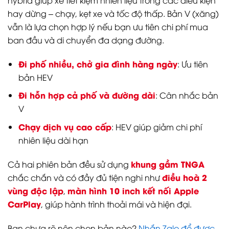
hybrid giúp xe tiết kiệm nhiên liệu trong các điều kiện
hay dừng – chạy, kẹt xe và tốc độ thấp. Bản V (xăng)
vẫn là lựa chọn hợp lý nếu bạn ưu tiên chi phí mua
ban đầu và di chuyển đa dạng đường.
Đi phố nhiều, chở gia đình hàng ngày
: Ưu tiên
bản HEV
Đi hỗn hợp cả phố và đường dài
: Cân nhắc bản
V
Chạy dịch vụ cao cấp
: HEV giúp giảm chi phí
nhiên liệu dài hạn
khung gầm TNGA
Cả hai phiên bản đều sử dụng
điều hoà 2
chắc chắn và có đầy đủ tiện nghi như
vùng độc lập
màn hình 10 inch kết nối Apple
,
CarPlay
, giúp hành trình thoải mái và hiện đại.
Bạn chưa rõ nên chọn bản nào?
Nhắn Zalo để được