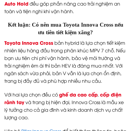
Auto Hold
đều góp phần nâng cao trải nghiệm an
toàn và tiện nghi khi vận hành.
Kết luận: Có nên mua Toyota Innova Cross nếu
ưu tiên tiết kiệm xăng?
Toyota Innova Cross
bản hybrid là lựa chọn tiết kiệm
nhiên liệu hàng đầu trong phân khúc MPV 7 chỗ. Nếu
bạn ưu tiên chi phí vận hành, bảo vệ môi trường và
trải nghiệm êm ái thì bản HEV là đáng mua nhất. Với
ngân sách vừa phải, bản V vẫn là lựa chọn ổn định,
trang bị đầy đủ và phù hợp nhiều nhu cầu.
ghế da cao cấp
cốp điện
Với hai lựa chọn đều có
,
rảnh tay
và trang bị hiện đại, Innova Cross là mẫu xe
lý tưởng cho cả gia đình và kinh doanh dịch vụ chất
lượng cao.
Liên hệ
Pillar Innova Cross
để biết thêm thông tin, hoặc