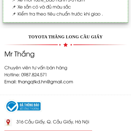
📌
Xe sẵn có và đủ màu sắc
📌
Kiểm tra theo tiêu chuẩn trước khi giao .
TOYOTA THĂNG LONG CẦU GIẤY
Mr Thắng
Chuyên viên tư vấn bán hàng
Hotline: 0987.824.571
Email:
thangqtkd.hn@gmail.com
316 Cầu Giấy, Q. Cầu Giấy, Hà Nội