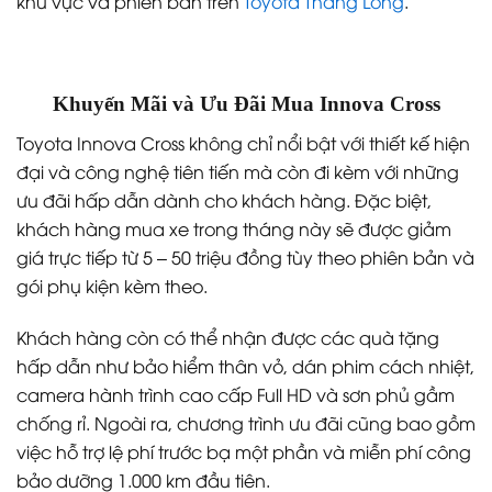
khu vực và phiên bản trên
Toyota Thăng Long
.
Khuyến Mãi và Ưu Đãi Mua Innova Cross
Toyota Innova Cross không chỉ nổi bật với thiết kế hiện
đại và công nghệ tiên tiến mà còn đi kèm với những
ưu đãi hấp dẫn dành cho khách hàng. Đặc biệt,
khách hàng mua xe trong tháng này sẽ được giảm
giá trực tiếp từ 5 – 50 triệu đồng tùy theo phiên bản và
gói phụ kiện kèm theo.
Khách hàng còn có thể nhận được các quà tặng
hấp dẫn như bảo hiểm thân vỏ, dán phim cách nhiệt,
camera hành trình cao cấp Full HD và sơn phủ gầm
chống rỉ. Ngoài ra, chương trình ưu đãi cũng bao gồm
việc hỗ trợ lệ phí trước bạ một phần và miễn phí công
bảo dưỡng 1.000 km đầu tiên.