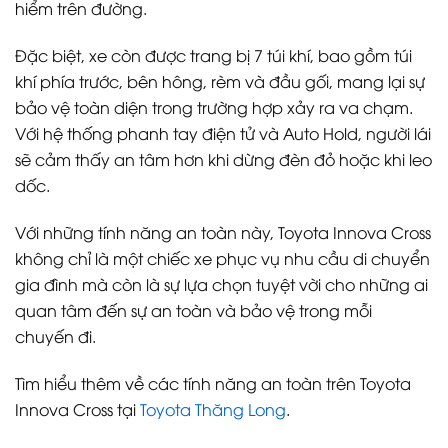
hiểm trên đường.
Đặc biệt, xe còn được trang bị 7 túi khí, bao gồm túi
khí phía trước, bên hông, rèm và đầu gối, mang lại sự
bảo vệ toàn diện trong trường hợp xảy ra va chạm.
Với hệ thống phanh tay điện tử và Auto Hold, người lái
sẽ cảm thấy an tâm hơn khi dừng đèn đỏ hoặc khi leo
dốc.
Với những tính năng an toàn này, Toyota Innova Cross
không chỉ là một chiếc xe phục vụ nhu cầu di chuyển
gia đình mà còn là sự lựa chọn tuyệt vời cho những ai
quan tâm đến sự an toàn và bảo vệ trong mỗi
chuyến đi.
Tìm hiểu thêm về các tính năng an toàn trên Toyota
Innova Cross tại
Toyota Thăng Long
.