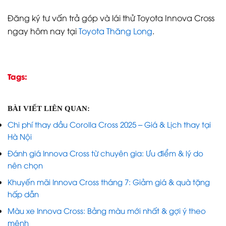
Đăng ký tư vấn trả góp và lái thử Toyota Innova Cross
ngay hôm nay tại
Toyota Thăng Long
.
Tags:
BÀI VIẾT LIÊN QUAN:
Chi phí thay dầu Corolla Cross 2025 – Giá & Lịch thay tại
Hà Nội
Đánh giá Innova Cross từ chuyên gia: Ưu điểm & lý do
nên chọn
Khuyến mãi Innova Cross tháng 7: Giảm giá & quà tặng
hấp dẫn
Màu xe Innova Cross: Bảng màu mới nhất & gợi ý theo
mệnh