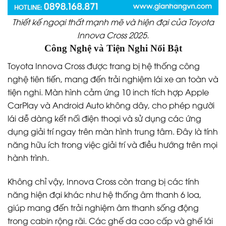
Thiết kế ngoại thất mạnh mẽ và hiện đại của Toyota
Innova Cross 2025.
Công Nghệ và Tiện Nghi Nổi Bật
Toyota Innova Cross được trang bị hệ thống công
nghệ tiên tiến, mang đến trải nghiệm lái xe an toàn và
tiện nghi. Màn hình cảm ứng 10 inch tích hợp Apple
CarPlay và Android Auto không dây, cho phép người
lái dễ dàng kết nối điện thoại và sử dụng các ứng
dụng giải trí ngay trên màn hình trung tâm. Đây là tính
năng hữu ích trong việc giải trí và điều hướng trên mọi
hành trình.
Không chỉ vậy, Innova Cross còn trang bị các tính
năng hiện đại khác như hệ thống âm thanh 6 loa,
giúp mang đến trải nghiệm âm thanh sống động
trong cabin rộng rãi. Các ghế da cao cấp và ghế lái