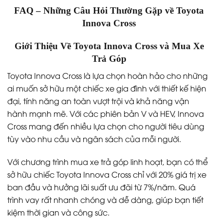
FAQ – Những Câu Hỏi Thường Gặp về Toyota
Innova Cross
Giới Thiệu Về Toyota Innova Cross và Mua Xe
Trả Góp
Toyota Innova Cross là lựa chọn hoàn hảo cho những
ai muốn sở hữu một chiếc xe gia đình với thiết kế hiện
đại, tính năng an toàn vượt trội và khả năng vận
hành mạnh mẽ. Với các phiên bản V và HEV, Innova
Cross mang đến nhiều lựa chọn cho người tiêu dùng
tùy vào nhu cầu và ngân sách của mỗi người.
Với chương trình mua xe trả góp linh hoạt, bạn có thể
sở hữu chiếc Toyota Innova Cross chỉ với 20% giá trị xe
ban đầu và hưởng lãi suất ưu đãi từ 7%/năm. Quá
trình vay rất nhanh chóng và dễ dàng, giúp bạn tiết
kiệm thời gian và công sức.