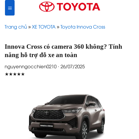
Skip
to
content
Trang chủ
»
XE TOYOTA
»
Toyota Innova Cross
Innova Cross có camera 360 không? Tính
năng hỗ trợ đỗ xe an toàn
nguyenngocchien0210 · 26/07/2025
★★★★★