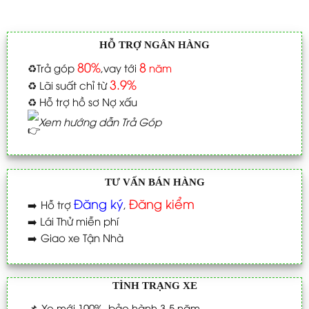
HỖ TRỢ NGÂN HÀNG
80%
8
♻️
Trả góp
,vay tới
năm
3.9%
♻️
Lãi suất chỉ từ
♻️
Hỗ trợ hồ sơ Nợ xấu
Xem hướng dẫn Trả Góp
TƯ VẤN BÁN HÀNG
Đăng ký
Đăng kiểm
➡️
Hỗ trợ
,
➡️
Lái Thử miễn phí
➡️
Giao xe Tận Nhà
TÌNH TRẠNG XE
📌
Xe mới 100%_bảo hành 3-5 năm