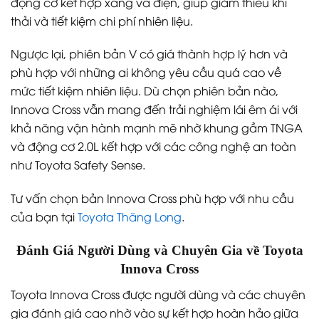
động cơ kết hợp xăng và điện, giúp giảm thiểu khí
thải và tiết kiệm chi phí nhiên liệu.
Ngược lại, phiên bản V có giá thành hợp lý hơn và
phù hợp với những ai không yêu cầu quá cao về
mức tiết kiệm nhiên liệu. Dù chọn phiên bản nào,
Innova Cross vẫn mang đến trải nghiệm lái êm ái với
khả năng vận hành mạnh mẽ nhờ khung gầm TNGA
và động cơ 2.0L kết hợp với các công nghệ an toàn
như Toyota Safety Sense.
Tư vấn chọn bản Innova Cross phù hợp với nhu cầu
của bạn tại
Toyota Thăng Long
.
Đánh Giá Người Dùng và Chuyên Gia về Toyota
Innova Cross
Toyota Innova Cross được người dùng và các chuyên
gia đánh giá cao nhờ vào sự kết hợp hoàn hảo giữa