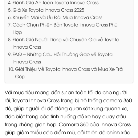
Đánh Giá An Toàn Toyota Innova Cross
Giá Xe Toyota Innova Cross 2025
Khuyến Mãi và Ưu Đãi Mua Innova Cross
Cách Chọn Phiên Bản Toyota Innova Cross Phù
Hợp
Đánh Giá Người Dùng và Chuyên Gia về Toyota
Innova Cross
FAQ – Những Câu Hỏi Thường Gặp về Toyota
Innova Cross
Giới Thiệu Về Toyota Innova Cross và Mua Xe Trả
Góp
Với mục tiêu mang đến sự an toàn tối đa cho người
lái, Toyota Innova Cross trang bị hệ thống camera 360
độ, giúp người lái dễ dàng quan sát xung quanh xe,
đặc biệt trong các tình huống đỗ xe hay quay đầu
trong không gian hẹp. Camera 360 của Innova Cross
giúp giảm thiểu các điểm mù, cải thiện độ chính xác