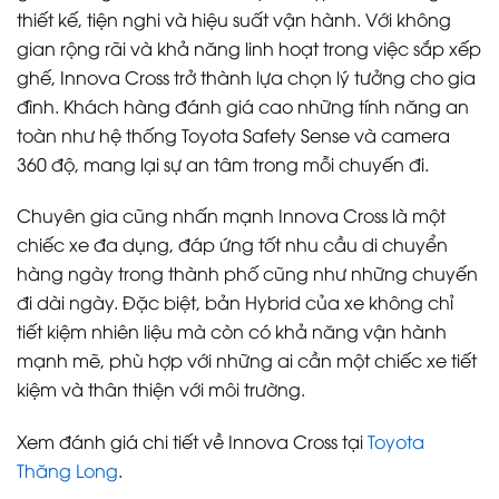
thiết kế, tiện nghi và hiệu suất vận hành. Với không
gian rộng rãi và khả năng linh hoạt trong việc sắp xếp
ghế, Innova Cross trở thành lựa chọn lý tưởng cho gia
đình. Khách hàng đánh giá cao những tính năng an
toàn như hệ thống Toyota Safety Sense và camera
360 độ, mang lại sự an tâm trong mỗi chuyến đi.
Chuyên gia cũng nhấn mạnh Innova Cross là một
chiếc xe đa dụng, đáp ứng tốt nhu cầu di chuyển
hàng ngày trong thành phố cũng như những chuyến
đi dài ngày. Đặc biệt, bản Hybrid của xe không chỉ
tiết kiệm nhiên liệu mà còn có khả năng vận hành
mạnh mẽ, phù hợp với những ai cần một chiếc xe tiết
kiệm và thân thiện với môi trường.
Xem đánh giá chi tiết về Innova Cross tại
Toyota
Thăng Long
.