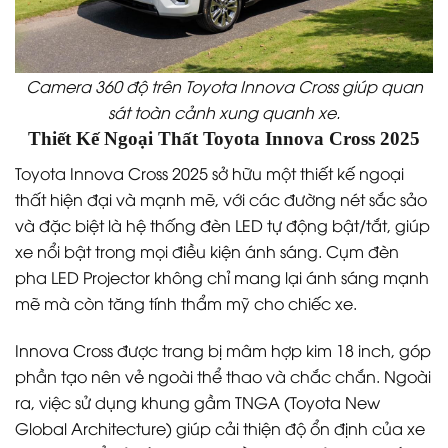
Camera 360 độ trên Toyota Innova Cross giúp quan
sát toàn cảnh xung quanh xe.
Thiết Kế Ngoại Thất Toyota Innova Cross 2025
Toyota Innova Cross 2025 sở hữu một thiết kế ngoại
thất hiện đại và mạnh mẽ, với các đường nét sắc sảo
và đặc biệt là hệ thống đèn LED tự động bật/tắt, giúp
xe nổi bật trong mọi điều kiện ánh sáng. Cụm đèn
pha LED Projector không chỉ mang lại ánh sáng mạnh
mẽ mà còn tăng tính thẩm mỹ cho chiếc xe.
Innova Cross được trang bị mâm hợp kim 18 inch, góp
phần tạo nên vẻ ngoài thể thao và chắc chắn. Ngoài
ra, việc sử dụng khung gầm TNGA (Toyota New
Global Architecture) giúp cải thiện độ ổn định của xe