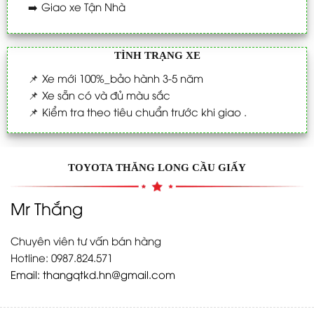
➡️
Giao xe Tận Nhà
TÌNH TRẠNG XE
📌
Xe mới 100%_bảo hành 3-5 năm
📌
Xe sẵn có và đủ màu sắc
📌
Kiểm tra theo tiêu chuẩn trước khi giao .
TOYOTA THĂNG LONG CẦU GIẤY
Mr Thắng
Chuyên viên tư vấn bán hàng
Hotline: 0987.824.571
Email:
thangqtkd.hn@gmail.com