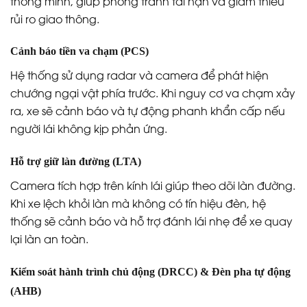
thông minh, giúp phòng tránh tai nạn và giảm thiểu
rủi ro giao thông.
Cảnh báo tiền va chạm (PCS)
Hệ thống sử dụng radar và camera để phát hiện
chướng ngại vật phía trước. Khi nguy cơ va chạm xảy
ra, xe sẽ cảnh báo và tự động phanh khẩn cấp nếu
người lái không kịp phản ứng.
Hỗ trợ giữ làn đường (LTA)
Camera tích hợp trên kính lái giúp theo dõi làn đường.
Khi xe lệch khỏi làn mà không có tín hiệu đèn, hệ
thống sẽ cảnh báo và hỗ trợ đánh lái nhẹ để xe quay
lại làn an toàn.
Kiểm soát hành trình chủ động (DRCC) & Đèn pha tự động
(AHB)