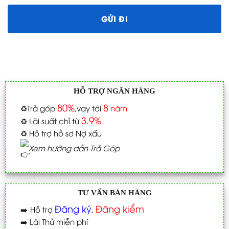
HỖ TRỢ NGÂN HÀNG
80%
8
♻️
Trả góp
,vay tới
năm
3.9%
♻️
Lãi suất chỉ từ
♻️
Hỗ trợ hồ sơ Nợ xấu
Xem hướng dẫn Trả Góp
TƯ VẤN BÁN HÀNG
Đăng ký
Đăng kiểm
➡️
Hỗ trợ
,
➡️
Lái Thử miễn phí