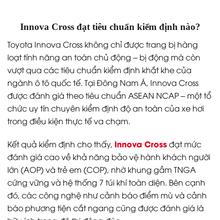
Innova Cross đạt tiêu chuẩn kiểm định nào?
Toyota Innova Cross không chỉ được trang bị hàng
loạt tính năng an toàn chủ động – bị động mà còn
vượt qua các tiêu chuẩn kiểm định khắt khe của
ngành ô tô quốc tế. Tại Đông Nam Á, Innova Cross
được đánh giá theo tiêu chuẩn ASEAN NCAP – một tổ
chức uy tín chuyên kiểm định độ an toàn của xe hơi
trong điều kiện thực tế va chạm.
Innova Cross
Kết quả kiểm định cho thấy,
đạt mức
đánh giá cao về khả năng bảo vệ hành khách người
lớn (AOP) và trẻ em (COP), nhờ khung gầm TNGA
cứng vững và hệ thống 7 túi khí toàn diện. Bên cạnh
đó, các công nghệ như cảnh báo điểm mù và cảnh
báo phương tiện cắt ngang cũng được đánh giá là