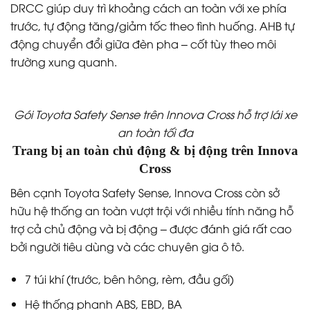
DRCC giúp duy trì khoảng cách an toàn với xe phía
trước, tự động tăng/giảm tốc theo tình huống. AHB tự
động chuyển đổi giữa đèn pha – cốt tùy theo môi
trường xung quanh.
Gói Toyota Safety Sense trên Innova Cross hỗ trợ lái xe
an toàn tối đa
Trang bị an toàn chủ động & bị động trên Innova
Cross
Bên cạnh Toyota Safety Sense, Innova Cross còn sở
hữu hệ thống an toàn vượt trội với nhiều tính năng hỗ
trợ cả chủ động và bị động – được đánh giá rất cao
bởi người tiêu dùng và các chuyên gia ô tô.
7 túi khí (trước, bên hông, rèm, đầu gối)
Hệ thống phanh ABS, EBD, BA