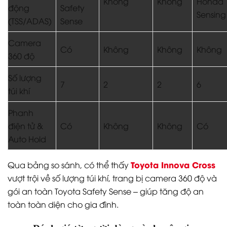
Không
Không
Honda
động
Safety
Sensing
(TSS/ADAS)
Sense
Camera
Có
Không
Không
Không
360 độ
Số lượng
7
2
2
6
túi khí
Phanh
điện tử &
Có
Không
Không
Có
Auto Hold
Toyota Innova Cross
Qua bảng so sánh, có thể thấy
vượt trội về số lượng túi khí, trang bị camera 360 độ và
gói an toàn Toyota Safety Sense – giúp tăng độ an
toàn toàn diện cho gia đình.