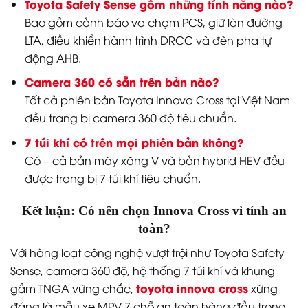
Toyota Safety Sense gồm những tính năng nào?
Bao gồm cảnh báo va chạm PCS, giữ làn đường
LTA, điều khiển hành trình DRCC và đèn pha tự
động AHB.
Camera 360 có sẵn trên bản nào?
Tất cả phiên bản Toyota Innova Cross tại Việt Nam
đều trang bị camera 360 độ tiêu chuẩn.
7 túi khí có trên mọi phiên bản không?
Có – cả bản máy xăng V và bản hybrid HEV đều
được trang bị 7 túi khí tiêu chuẩn.
Kết luận: Có nên chọn Innova Cross vì tính an
toàn?
Với hàng loạt công nghệ vượt trội như Toyota Safety
Sense, camera 360 độ, hệ thống 7 túi khí và khung
toyota innova cross
gầm TNGA vững chắc,
xứng
đáng là mẫu xe MPV 7 chỗ an toàn hàng đầu trong