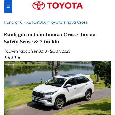
Skip
to
content
Trang chủ
»
XE TOYOTA
»
Toyota Innova Cross
Đánh giá an toàn Innova Cross: Toyota
Safety Sense & 7 túi khí
nguyenngocchien0210 · 26/07/2025
★★★★★