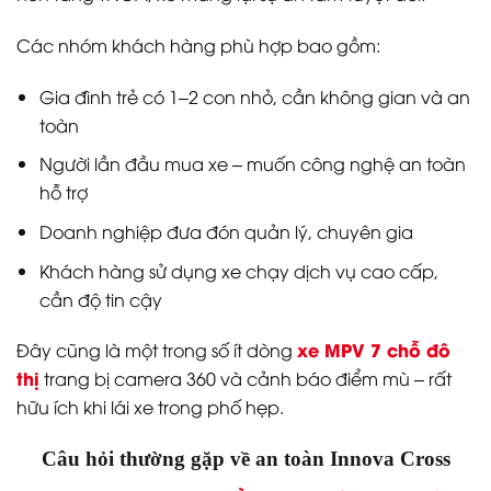
Các nhóm khách hàng phù hợp bao gồm:
Gia đình trẻ có 1–2 con nhỏ, cần không gian và an
toàn
Người lần đầu mua xe – muốn công nghệ an toàn
hỗ trợ
Doanh nghiệp đưa đón quản lý, chuyên gia
Khách hàng sử dụng xe chạy dịch vụ cao cấp,
cần độ tin cậy
xe MPV 7 chỗ đô
Đây cũng là một trong số ít dòng
thị
trang bị camera 360 và cảnh báo điểm mù – rất
hữu ích khi lái xe trong phố hẹp.
Câu hỏi thường gặp về an toàn Innova Cross