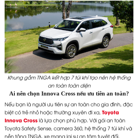
Khung gầm TNGA kết hợp 7 túi khí tạo nên hệ thống
an toàn toàn diện
Ai nên chọn Innova Cross nếu ưu tiên an toàn?
Nếu bạn là người ưu tiên sự an toàn cho gia đình, đặc
Toyota
biệt có trẻ nhỏ hoặc thường xuyên đi xa,
Innova Cross
là lựa chọn phù hợp. Với gói an toàn
Toyota Safety Sense, camera 360, hệ thống 7 túi khí và
nền tảng TNGA, xe mang lại sự an tâm tuyệt đối.