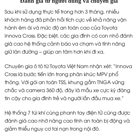
Đánh giá từ người dùng và chuyên gia
Sau khi sử dụng thực tế trong hơn 3 tháng, nhiều
khách hàng đã phản hồi tích cực về khả năng vận
hành êm ái và mức độ an toàn cao của Toyota
Innova Cross. Đặc biệt, các gia đình có con nhỏ đánh
giá cao hệ thống cảnh báo va chạm và tính năng
giữ làn đường – giúp an tâm hơn khi đi xa.
Chuyên gia ô tô từ Toyota Việt Nam nhận xét: “Innova
Cross là bước tiến lớn trong phân khúc MPV phổ
thông. Với gói an toàn TSS, khung gầm TNGA vững
chắc và camera 360 độ, đây là mẫu xe cực kỳ đáng
tin cậy cho gia đình trẻ và người lần đầu mua xe.”
Hệ thống 7 túi khí cùng phanh tay điện tử cũng được
đánh giá cao nhờ nâng cao tính an toàn bị động và
giảm thiểu nguy cơ tai nạn trong nội đô.