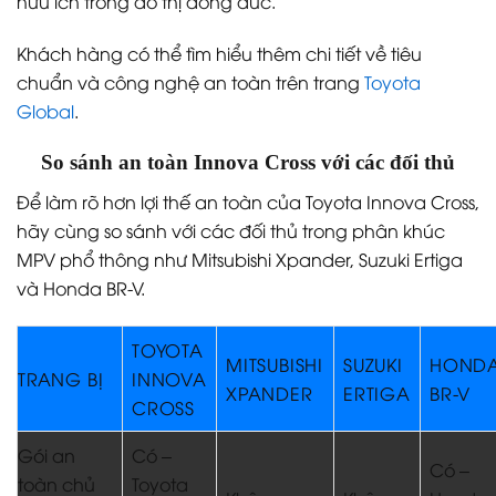
hữu ích trong đô thị đông đúc.
Khách hàng có thể tìm hiểu thêm chi tiết về tiêu
chuẩn và công nghệ an toàn trên trang
Toyota
Global
.
So sánh an toàn Innova Cross với các đối thủ
Để làm rõ hơn lợi thế an toàn của Toyota Innova Cross,
hãy cùng so sánh với các đối thủ trong phân khúc
MPV phổ thông như Mitsubishi Xpander, Suzuki Ertiga
và Honda BR-V.
TOYOTA
MITSUBISHI
SUZUKI
HOND
TRANG BỊ
INNOVA
XPANDER
ERTIGA
BR-V
CROSS
Gói an
Có –
Có –
toàn chủ
Toyota