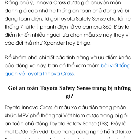
Đáng chú ý, Innova Cross được giới chuyên môn
đánh giá cao nhờ hệ thống an toàn chủ động và bị
động toàn diện, từ gói Toyota Safety Sense cho tới hệ
thống 7 túi khí, phanh điện tử và camera 360. Đây là
điểm khiến nhiều người lựa chọn mẫu xe này thay vì
các đối thủ như Xpander hay Ertiga.
Để khám phá chi tiết các tính năng và ưu điểm khác
của dòng xe này, bạn có thể xem thêm
bài viết tổng
quan về Toyota Innova Cross
.
Gói an toàn Toyota Safety Sense trang bị những
gì?
Toyota Innova Cross là mẫu xe đầu tiên trong phân
khúc MPV phổ thông tại Việt Nam được trang bị gói
an toàn chủ động Toyota Safety Sense (TSS). Đây là
một bước tiến vượt bậc trong công nghệ hỗ trợ lái xe