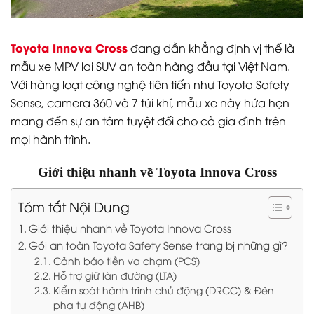
Toyota Innova Cross
đang dần khẳng định vị thế là
mẫu xe MPV lai SUV an toàn hàng đầu tại Việt Nam.
Với hàng loạt công nghệ tiên tiến như Toyota Safety
Sense, camera 360 và 7 túi khí, mẫu xe này hứa hẹn
mang đến sự an tâm tuyệt đối cho cả gia đình trên
mọi hành trình.
Giới thiệu nhanh về Toyota Innova Cross
Tóm tắt Nội Dung
Giới thiệu nhanh về Toyota Innova Cross
Gói an toàn Toyota Safety Sense trang bị những gì?
Cảnh báo tiền va chạm (PCS)
Hỗ trợ giữ làn đường (LTA)
Kiểm soát hành trình chủ động (DRCC) & Đèn
pha tự động (AHB)