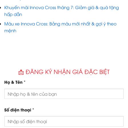
Khuyến mãi Innova Cross tháng 7: Giảm giá & quà tặng
hấp dẫn
Màu xe Innova Cross: Bảng màu mới nhất & gợi ý theo
mệnh
📩 ĐĂNG KÝ NHẬN GIÁ ĐẶC BIỆT
*
Họ & Tên
*
Số điện thoại