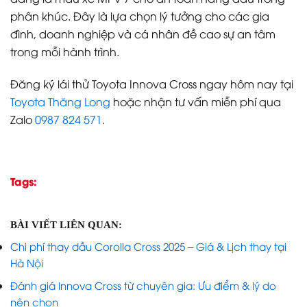
phân khúc. Đây là lựa chọn lý tưởng cho các gia
đình, doanh nghiệp và cá nhân đề cao sự an tâm
trong mỗi hành trình.
Đăng ký lái thử Toyota Innova Cross ngay hôm nay tại
Toyota Thăng Long
hoặc nhận tư vấn miễn phí qua
Zalo
0987 824 571
.
Tags:
BÀI VIẾT LIÊN QUAN:
Chi phí thay dầu Corolla Cross 2025 – Giá & Lịch thay tại
Hà Nội
Đánh giá Innova Cross từ chuyên gia: Ưu điểm & lý do
nên chọn