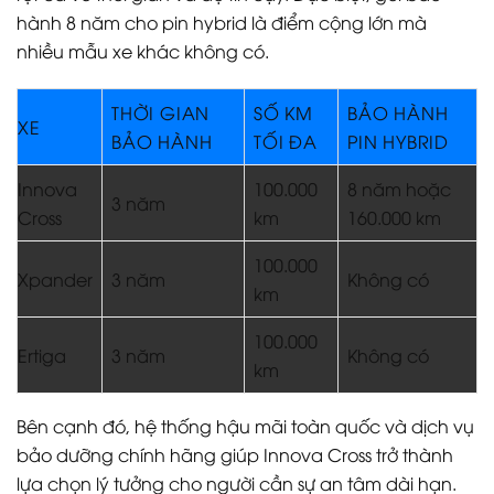
Sổ bảo hành hoặc thông tin xe trên app Toyota
Giấy tờ tuỳ thân (CMND/CCCD)
Thông tin chi tiết lỗi cần bảo hành (nếu có hình ảnh
càng tốt)
Làm sao kiểm tra còn thời hạn bảo hành không?
Bạn có thể gọi hotline đại lý hoặc kiểm tra nhanh trên
hệ thống Toyota Việt Nam tại
Toyota.vn
. Ngoài ra, ứng
dụng Toyota Connect cũng hỗ trợ kiểm tra lịch sử bảo
dưỡng và hạn bảo hành xe.
Để hiểu thêm về toàn bộ ưu đãi và đặc điểm nổi bật
của dòng xe này, bạn có thể
xem chi tiết tại bài viết
trụ cột Innova Cross
.