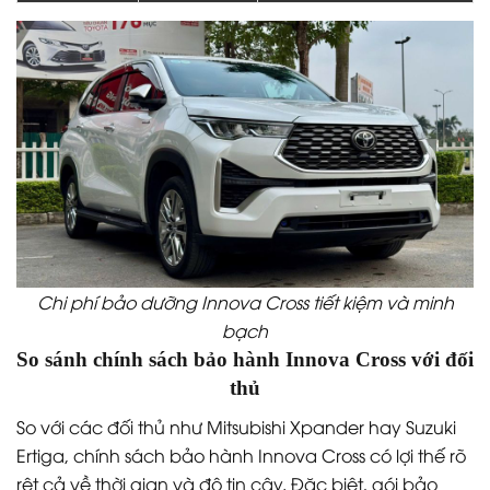
Hệ thống đại lý Toyota – sẵn sàng phục vụ khắp 63
tỉnh thành
Quy trình bảo hành xe Toyota Innova Cross
Việc đưa xe Innova Cross đến bảo hành tại Toyota rất
đơn giản, khách hàng chỉ cần mang theo sổ bảo
hành hoặc kiểm tra thông tin điện tử. Các bước tiếp
nhận và xử lý đều minh bạch, có báo giá và lịch hẹn
rõ ràng.
Khách cần mang theo gì khi đi bảo hành?
Khách hàng cần chuẩn bị: