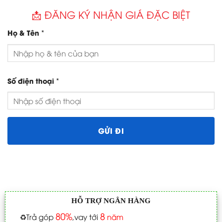
km
100.000
Ertiga
3 năm
Không có
km
Bên cạnh đó, hệ thống hậu mãi toàn quốc và dịch vụ
bảo dưỡng chính hãng giúp Innova Cross trở thành
lựa chọn lý tưởng cho người cần sự an tâm dài hạn.
Câu hỏi thường gặp về bảo hành Innova Cross
Innova Cross bảo hành bao lâu?
3 năm hoặc 100.000 km cho toàn bộ xe, riêng pin
hybrid bảo hành 8 năm hoặc 160.000 km.
Pin hybrid bảo hành bao nhiêu năm?
8 năm hoặc 160.000 km, áp dụng toàn quốc và tại
mọi đại lý Toyota.
Bảo hành có áp dụng ngoài Hà Nội không?