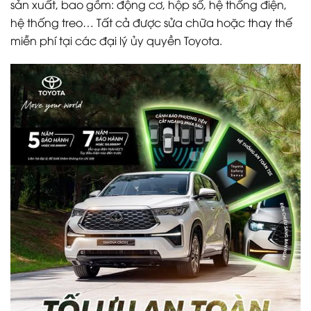
sản xuất, bao gồm: động cơ, hộp số, hệ thống điện,
hệ thống treo… Tất cả được sửa chữa hoặc thay thế
miễn phí tại các đại lý ủy quyền Toyota.