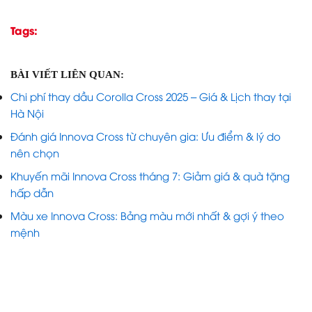
Chi phí bảo dưỡng Innova Cross tiết kiệm và minh
bạch
So sánh chính sách bảo hành Innova Cross với đối
thủ
So với các đối thủ như Mitsubishi Xpander hay Suzuki
Ertiga, chính sách bảo hành Innova Cross có lợi thế rõ
rệt cả về thời gian và độ tin cậy. Đặc biệt, gói bảo
hành 8 năm cho pin hybrid là điểm cộng lớn mà
nhiều mẫu xe khác không có.
THỜI GIAN
SỐ KM
BẢO HÀNH
XE
BẢO HÀNH
TỐI ĐA
PIN HYBRID
Innova
100.000
8 năm hoặc
3 năm
Cross
km
160.000 km
100.000
Xpander
3 năm
Không có