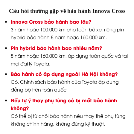
Chi phí bảo dưỡng định kỳ Innova Cross có cao
không?
Nhiều khách hàng thường nhầm lẫn giữa bảo hành
và bảo dưỡng. Trong khi bảo hành Innova Cross là
miễn phí cho các lỗi kỹ thuật từ nhà sản xuất, thì bảo
dưỡng định kỳ là việc bắt buộc để duy trì chất lượng
xe và không thuộc phạm vi bảo hành.
Chi phí bảo dưỡng Innova Cross được đánh giá hợp
lý trong phân khúc xe MPV 7 chỗ đô thị. Đặc biệt, bản
hybrid có thiết kế đơn giản hơn động cơ thông
thường nên bảo dưỡng cũng tiết kiệm hơn.
MỐC BẢO
CHI PHÍ
GHI CHÚ
DƯỠNG
ƯỚC TÍNH