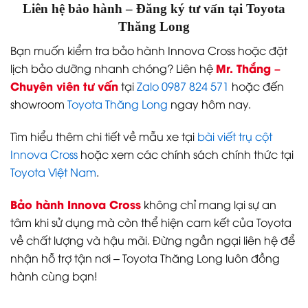
Thay dầu, kiểm tra tổng
5.000 km
Miễn phí
quát
Thay dầu, lọc dầu, vệ
10.000 km
~1.000.000đ
sinh lọc gió
Thay dầu, bugi, kiểm tra
20.000 km
~1.800.000đ
phanh, gầm