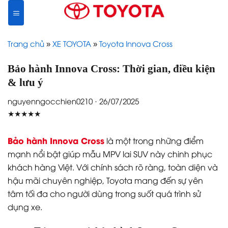
Skip
to
content
Trang chủ
»
XE TOYOTA
»
Toyota Innova Cross
Bảo hành Innova Cross: Thời gian, điều kiện
& lưu ý
nguyenngocchien0210 · 26/07/2025
★★★★★
Bảo hành Innova Cross
là một trong những điểm
mạnh nổi bật giúp mẫu MPV lai SUV này chinh phục
khách hàng Việt. Với chính sách rõ ràng, toàn diện và
hậu mãi chuyên nghiệp, Toyota mang đến sự yên
tâm tối đa cho người dùng trong suốt quá trình sử
dụng xe.