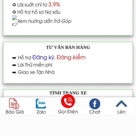
Có. Chính sách bảo hành của Toyota áp dụng
đồng bộ trên toàn quốc.
Nếu tự ý thay phụ tùng có bị mất bảo hành
không?
Có thể bị từ chối bảo hành nếu thay thế phụ tùng
không chính hãng, không đúng kỹ thuật.
Liên hệ bảo hành – Đăng ký tư vấn tại Toyota
Thăng Long
Bạn muốn kiểm tra bảo hành Innova Cross hoặc đặt
Mr. Thắng –
lịch bảo dưỡng nhanh chóng? Liên hệ
Chuyên viên tư vấn
tại
Zalo 0987 824 571
hoặc đến
showroom
Toyota Thăng Long
ngay hôm nay.
Gọi Điện
Báo Giá
Zalo
Chat
Lên
Tìm hiểu thêm chi tiết về mẫu xe tại
bài viết trụ cột
Innova Cross
hoặc xem các chính sách chính thức tại
Toyota Việt Nam
.