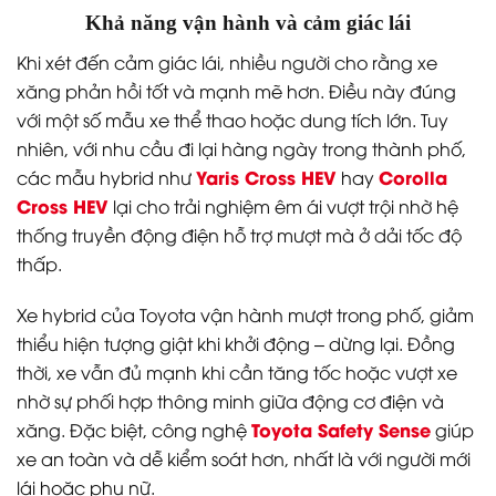
Khả năng vận hành và cảm giác lái
Khi xét đến cảm giác lái, nhiều người cho rằng xe
xăng phản hồi tốt và mạnh mẽ hơn. Điều này đúng
với một số mẫu xe thể thao hoặc dung tích lớn. Tuy
nhiên, với nhu cầu đi lại hàng ngày trong thành phố,
Yaris Cross HEV
Corolla
các mẫu hybrid như
hay
Cross HEV
lại cho trải nghiệm êm ái vượt trội nhờ hệ
thống truyền động điện hỗ trợ mượt mà ở dải tốc độ
thấp.
Xe hybrid của Toyota vận hành mượt trong phố, giảm
thiểu hiện tượng giật khi khởi động – dừng lại. Đồng
thời, xe vẫn đủ mạnh khi cần tăng tốc hoặc vượt xe
nhờ sự phối hợp thông minh giữa động cơ điện và
Toyota Safety Sense
xăng. Đặc biệt, công nghệ
giúp
xe an toàn và dễ kiểm soát hơn, nhất là với người mới
lái hoặc phụ nữ.