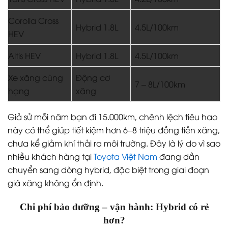
Corolla Cross
Hybrid 1.8L
4.5L/100km
HEV
Altis HEV
Hybrid 1.8L
4.5L/100km
Xe xăng cùng
Động cơ
7 – 8L/100km
hạng
xăng
Giả sử mỗi năm bạn đi 15.000km, chênh lệch tiêu hao
này có thể giúp tiết kiệm hơn 6–8 triệu đồng tiền xăng,
chưa kể giảm khí thải ra môi trường. Đây là lý do vì sao
nhiều khách hàng tại
Toyota Việt Nam
đang dần
chuyển sang dòng hybrid, đặc biệt trong giai đoạn
giá xăng không ổn định.
Chi phí bảo dưỡng – vận hành: Hybrid có rẻ
hơn?