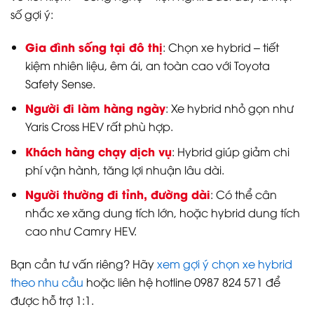
số gợi ý:
Gia đình sống tại đô thị
: Chọn xe hybrid – tiết
kiệm nhiên liệu, êm ái, an toàn cao với Toyota
Safety Sense.
Người đi làm hàng ngày
: Xe hybrid nhỏ gọn như
Yaris Cross HEV rất phù hợp.
Khách hàng chạy dịch vụ
: Hybrid giúp giảm chi
phí vận hành, tăng lợi nhuận lâu dài.
Người thường đi tỉnh, đường dài
: Có thể cân
nhắc xe xăng dung tích lớn, hoặc hybrid dung tích
cao như Camry HEV.
Bạn cần tư vấn riêng? Hãy
xem gợi ý chọn xe hybrid
theo nhu cầu
hoặc liên hệ hotline 0987 824 571 để
được hỗ trợ 1:1.