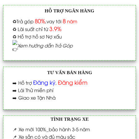
HỖ TRỢ NGÂN HÀNG
80%
8
♻️
Trả góp
,vay tới
năm
3.9%
♻️
Lãi suất chỉ từ
♻️
Hỗ trợ hồ sơ Nợ xấu
Xem hướng dẫn Trả Góp
TƯ VẤN BÁN HÀNG
Đăng ký
Đăng kiểm
➡️
Hỗ trợ
,
➡️
Lái Thử miễn phí
➡️
Giao xe Tận Nhà
TÌNH TRẠNG XE
📌
Xe mới 100%_bảo hành 3-5 năm
📌
Xe sẵn có và đủ màu sắc