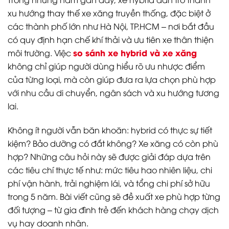
xu hướng thay thế xe xăng truyền thống, đặc biệt ở
các thành phố lớn như Hà Nội, TP.HCM – nơi bắt đầu
có quy định hạn chế khí thải và ưu tiên xe thân thiện
so sánh xe hybrid và xe xăng
môi trường. Việc
không chỉ giúp người dùng hiểu rõ ưu nhược điểm
của từng loại, mà còn giúp đưa ra lựa chọn phù hợp
với nhu cầu di chuyển, ngân sách và xu hướng tương
lai.
Không ít người vẫn băn khoăn: hybrid có thực sự tiết
kiệm? Bảo dưỡng có đắt không? Xe xăng có còn phù
hợp? Những câu hỏi này sẽ được giải đáp dựa trên
các tiêu chí thực tế như: mức tiêu hao nhiên liệu, chi
phí vận hành, trải nghiệm lái, và tổng chi phí sở hữu
trong 5 năm. Bài viết cũng sẽ đề xuất xe phù hợp từng
đối tượng – từ gia đình trẻ đến khách hàng chạy dịch
vụ hay doanh nhân.