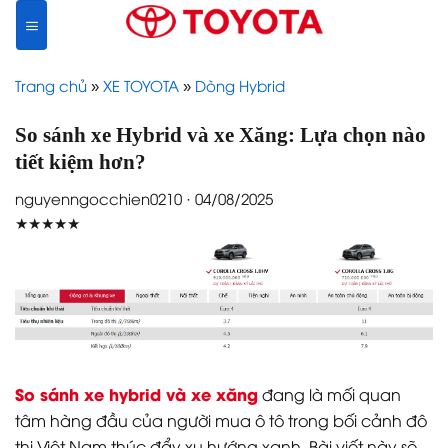
Skip
to
content
Trang chủ
»
XE TOYOTA
»
Dòng Hybrid
So sánh xe Hybrid và xe Xăng: Lựa chọn nào
tiết kiệm hơn?
nguyenngocchien0210 · 04/08/2025
★★★★★
So sánh xe hybrid và xe xăng
đang là mối quan
tâm hàng đầu của người mua ô tô trong bối cảnh đô
thị Việt Nam thúc đẩy xu hướng xanh. Bài viết này sẽ