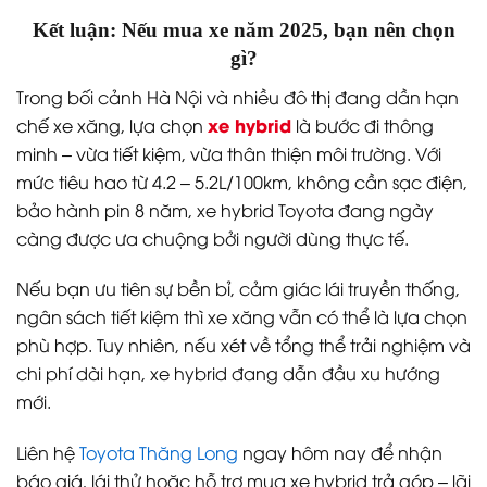
Kết luận: Nếu mua xe năm 2025, bạn nên chọn
gì?
Trong bối cảnh Hà Nội và nhiều đô thị đang dần hạn
xe hybrid
chế xe xăng, lựa chọn
là bước đi thông
minh – vừa tiết kiệm, vừa thân thiện môi trường. Với
mức tiêu hao từ 4.2 – 5.2L/100km, không cần sạc điện,
bảo hành pin 8 năm, xe hybrid Toyota đang ngày
càng được ưa chuộng bởi người dùng thực tế.
Nếu bạn ưu tiên sự bền bỉ, cảm giác lái truyền thống,
ngân sách tiết kiệm thì xe xăng vẫn có thể là lựa chọn
phù hợp. Tuy nhiên, nếu xét về tổng thể trải nghiệm và
chi phí dài hạn, xe hybrid đang dẫn đầu xu hướng
mới.
Liên hệ
Toyota Thăng Long
ngay hôm nay để nhận
báo giá, lái thử hoặc hỗ trợ mua xe hybrid trả góp – lãi