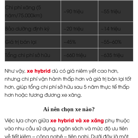
Chi phí xăng (5
~90 triệu
~55 triệu
năm/75.000km)
Bảo dưỡng định kỳ
~20 triệu
~14 triệu
Giá trị bán lại
~45%
~55–60%
Tổng chi phí sở hữu
~660 triệu
~635 triệu
xe hybrid
Như vậy,
dù có giá niêm yết cao hơn,
nhưng chi phí vận hành thấp hơn và giá trị bán lại tốt
hơn, giúp tổng chi phí sở hữu sau 5 năm thực tế thấp
hơn hoặc tương đương xe xăng.
Ai nên chọn xe nào?
xe hybrid và xe xăng
Việc lựa chọn giữa
phụ thuộc
vào nhu cầu sử dụng, ngân sách và mức độ ưu tiên
về tiết kiệm – công nghệ – tiện nghi. Dưới đây là một