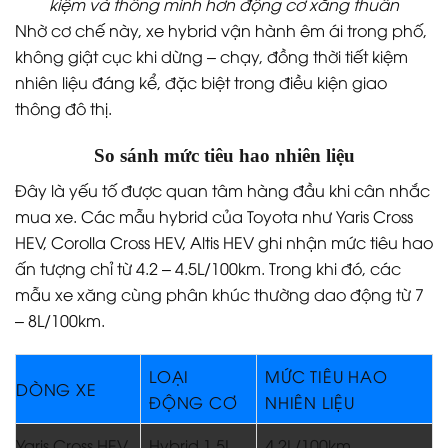
kiệm và thông minh hơn động cơ xăng thuần
Nhờ cơ chế này, xe hybrid vận hành êm ái trong phố,
không giật cục khi dừng – chạy, đồng thời tiết kiệm
nhiên liệu đáng kể, đặc biệt trong điều kiện giao
thông đô thị.
So sánh mức tiêu hao nhiên liệu
Đây là yếu tố được quan tâm hàng đầu khi cân nhắc
mua xe. Các mẫu hybrid của Toyota như Yaris Cross
HEV, Corolla Cross HEV, Altis HEV ghi nhận mức tiêu hao
ấn tượng chỉ từ 4.2 – 4.5L/100km. Trong khi đó, các
mẫu xe xăng cùng phân khúc thường dao động từ 7
– 8L/100km.
LOẠI
MỨC TIÊU HAO
DÒNG XE
ĐỘNG CƠ
NHIÊN LIỆU
Yaris Cross HEV
Hybrid 1.5L
4.2L/100km