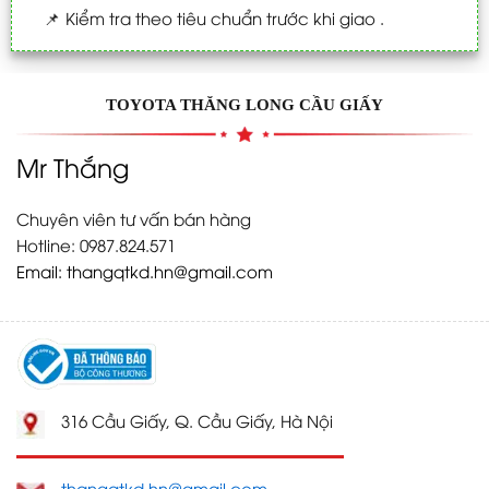
📌
Kiểm tra theo tiêu chuẩn trước khi giao .
TOYOTA THĂNG LONG CẦU GIẤY
Mr Thắng
Chuyên viên tư vấn bán hàng
Hotline: 0987.824.571
Email:
thangqtkd.hn@gmail.com
316 Cầu Giấy, Q. Cầu Giấy, Hà Nội
thangqtkd.hn@gmail.com