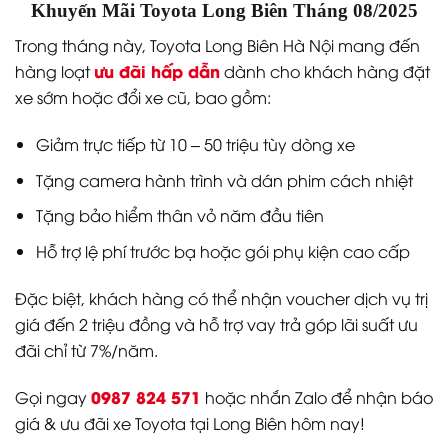
Khuyến Mãi Toyota Long Biên Tháng 08/2025
Trong tháng này, Toyota Long Biên Hà Nội mang đến
ưu đãi hấp dẫn
hàng loạt
dành cho khách hàng đặt
xe sớm hoặc đổi xe cũ, bao gồm:
Giảm trực tiếp từ 10 – 50 triệu tùy dòng xe
Tặng camera hành trình và dán phim cách nhiệt
Tặng bảo hiểm thân vỏ năm đầu tiên
Hỗ trợ lệ phí trước bạ hoặc gói phụ kiện cao cấp
Đặc biệt, khách hàng có thể nhận voucher dịch vụ trị
giá đến 2 triệu đồng và hỗ trợ vay trả góp lãi suất ưu
đãi chỉ từ 7%/năm.
0987 824 571
Gọi ngay
hoặc nhắn Zalo để nhận báo
giá & ưu đãi xe Toyota tại Long Biên hôm nay!