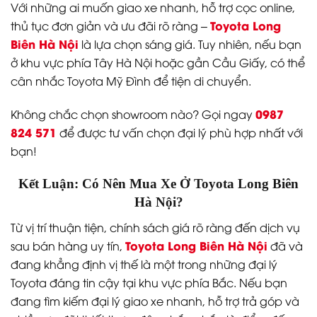
Với những ai muốn giao xe nhanh, hỗ trợ cọc online,
Toyota Long
thủ tục đơn giản và ưu đãi rõ ràng –
Biên Hà Nội
là lựa chọn sáng giá. Tuy nhiên, nếu bạn
ở khu vực phía Tây Hà Nội hoặc gần Cầu Giấy, có thể
cân nhắc Toyota Mỹ Đình để tiện di chuyển.
0987
Không chắc chọn showroom nào? Gọi ngay
824 571
để được tư vấn chọn đại lý phù hợp nhất với
bạn!
Kết Luận: Có Nên Mua Xe Ở Toyota Long Biên
Hà Nội?
Từ vị trí thuận tiện, chính sách giá rõ ràng đến dịch vụ
Toyota Long Biên Hà Nội
sau bán hàng uy tín,
đã và
đang khẳng định vị thế là một trong những đại lý
Toyota đáng tin cậy tại khu vực phía Bắc. Nếu bạn
đang tìm kiếm đại lý giao xe nhanh, hỗ trợ trả góp và