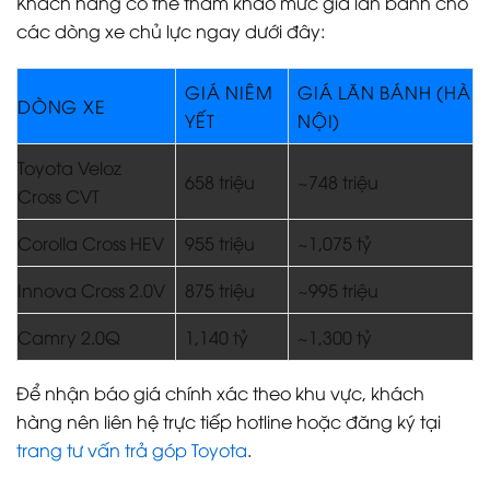
Khách hàng có thể tham khảo mức giá lăn bánh cho
các dòng xe chủ lực ngay dưới đây:
GIÁ NIÊM
GIÁ LĂN BÁNH (HÀ
DÒNG XE
YẾT
NỘI)
Toyota Veloz
658 triệu
~748 triệu
Cross CVT
Corolla Cross HEV
955 triệu
~1,075 tỷ
Innova Cross 2.0V
875 triệu
~995 triệu
Camry 2.0Q
1,140 tỷ
~1,300 tỷ
Để nhận báo giá chính xác theo khu vực, khách
hàng nên liên hệ trực tiếp hotline hoặc đăng ký tại
trang tư vấn trả góp Toyota
.