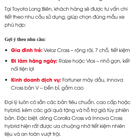
Tại Toyota Long Biên, khách hàng sẽ được tư vấn chi
tiết theo nhu cầu sử dụng, giúp chọn đúng mẫu xe
phù hợp:
Gợi ý theo nhu cầu:
Gia đình trẻ:
Veloz Cross – rộng rãi, 7 chỗ, tiết kiệm
Đi làm hàng ngày:
Raize hoặc Vios – nhỏ gọn, kết
nối tiện lợi
Kinh doanh dịch vụ:
Fortuner máy dầu, Innova
Cross bản V – bền bỉ, gầm cao
Đại lý luôn có sẵn các bản tiêu chuẩn, cao cấp hoặc
hybrid, kèm các gói quà tặng và hỗ trợ giá tùy phiên
bản. Đặc biệt, dòng Corolla Cross và Innova Cross
hybrid hiện rất được ưa chuộng nhờ tiết kiệm nhiên
liệu và an toàn vượt trội.