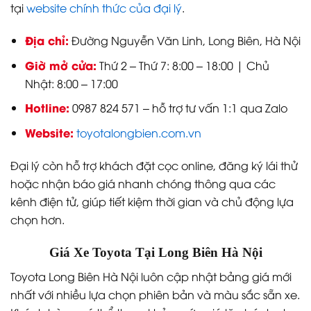
tại
website chính thức của đại lý
.
Địa chỉ:
Đường Nguyễn Văn Linh, Long Biên, Hà Nội
Giờ mở cửa:
Thứ 2 – Thứ 7: 8:00 – 18:00 | Chủ
Nhật: 8:00 – 17:00
Hotline:
0987 824 571 – hỗ trợ tư vấn 1:1 qua Zalo
Website:
toyotalongbien.com.vn
Đại lý còn hỗ trợ khách đặt cọc online, đăng ký lái thử
hoặc nhận báo giá nhanh chóng thông qua các
kênh điện tử, giúp tiết kiệm thời gian và chủ động lựa
chọn hơn.
Giá Xe Toyota Tại Long Biên Hà Nội
Toyota Long Biên Hà Nội luôn cập nhật bảng giá mới
nhất với nhiều lựa chọn phiên bản và màu sắc sẵn xe.