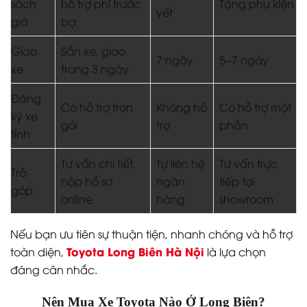
sách
hỗ trợ phí trước
Tặng phụ kiện
yết
giá
bạ
Giao
Sẵn xe, giao
7 ngày
5–7 ngày
xe
trong 3 ngày
Đăng
Có hỗ trợ trọn
Không hỗ
Có hỗ trợ một
ký xe
gói
trợ
phần
tỉnh
Tư vấn chi tiết,
Tự liên hệ
Tư vấn trực
Trả
nộp hồ sơ
ngân
tiếp tại
góp
online
hàng
showroom
Nếu bạn ưu tiên sự thuận tiện, nhanh chóng và hỗ trợ
Toyota Long Biên Hà Nội
toàn diện,
là lựa chọn
đáng cân nhắc.
Nên Mua Xe Toyota Nào Ở Long Biên?