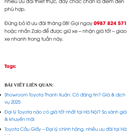
nhiều ưu đãi thiết thực, đây chắc chắn là điểm đến
phù hợp.
0987 824 571
Đừng bỏ lỡ ưu đãi tháng 08! Gọi ngay
hoặc nhắn Zalo để được giữ xe – nhận giá tốt – giao
xe nhanh trong tuần này.
Tags:
BÀI VIẾT LIÊN QUAN:
Showroom Toyota Thanh Xuân: Có đáng tin? Giá & dịch
vụ 2025
Đại lý Toyota nào có giá tốt nhất tại Hà Nội? So sánh giá
& khuyến mãi
Toyota Cầu Giấy – Đại lý chính hãng, nhiều ưu đãi tại Hà