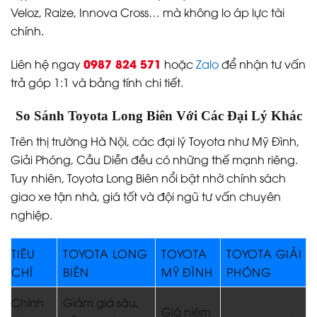
Veloz, Raize, Innova Cross… mà không lo áp lực tài
chính.
0987 824 571
Liên hệ ngay
hoặc
Zalo
để nhận tư vấn
trả góp 1:1 và bảng tính chi tiết.
So Sánh Toyota Long Biên Với Các Đại Lý Khác
Trên thị trường Hà Nội, các đại lý Toyota như Mỹ Đình,
Giải Phóng, Cầu Diễn đều có những thế mạnh riêng.
Tuy nhiên, Toyota Long Biên nổi bật nhờ chính sách
giao xe tận nhà, giá tốt và đội ngũ tư vấn chuyên
nghiệp.
TIÊU
TOYOTA LONG
TOYOTA
TOYOTA GIẢI
CHÍ
BIÊN
MỸ ĐÌNH
PHÓNG
Chính
Giảm giá sâu,
Giá niêm