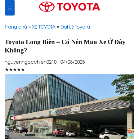
Skip
to
content
Trang chủ
»
XE TOYOTA
»
Đại Lý Toyota
Toyota Long Biên – Có Nên Mua Xe Ở Đây
Không?
nguyenngocchien0210 · 04/08/2025
★★★★★