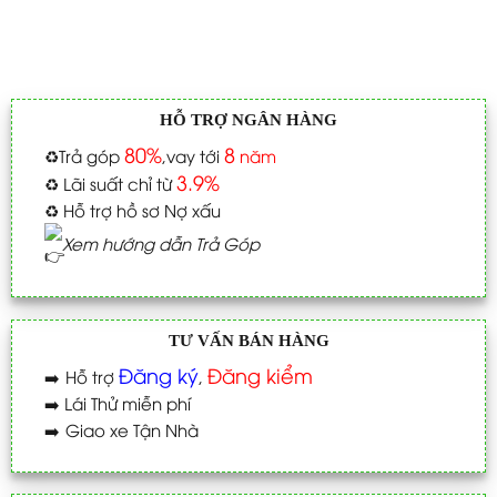
HỖ TRỢ NGÂN HÀNG
80%
8
♻️
Trả góp
,vay tới
năm
3.9%
♻️
Lãi suất chỉ từ
♻️
Hỗ trợ hồ sơ Nợ xấu
Xem hướng dẫn Trả Góp
TƯ VẤN BÁN HÀNG
Đăng ký
Đăng kiểm
➡️
Hỗ trợ
,
➡️
Lái Thử miễn phí
➡️
Giao xe Tận Nhà