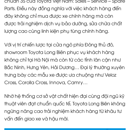
chuẩn 3S của Toyota Việt Nam: Sales – Service – Spare
Parts. Điều này đồng nghĩa với việc khách hàng đến
đây không chỉ mua được xe chính hãng mà còn
được trải nghiệm dịch vụ bảo dưỡng, sửa chữa chất
lượng cao cùng linh kiện phụ tùng chính hãng.
Với vị trí chiến lược tại cửa ngõ phía Đông thủ đô,
showroom Toyota Long Biên phục vụ khách hàng
không chỉ tại Hà Nội mà còn từ các tỉnh lân cận như
Bắc Ninh, Hưng Yên, Hải Dương… Đại lý thường xuyên
trưng bày các mẫu xe được ưa chuộng như Veloz
Cross, Corolla Cross, Innova, Camry…
Nhờ hệ thống cơ sở vật chất hiện đại cùng đội ngũ kỹ
thuật viên đạt chuẩn quốc tế, Toyota Long Biên không
ngừng nâng cao trải nghiệm khách hàng từ khâu tư
vấn đến giao xe và hậu mãi.