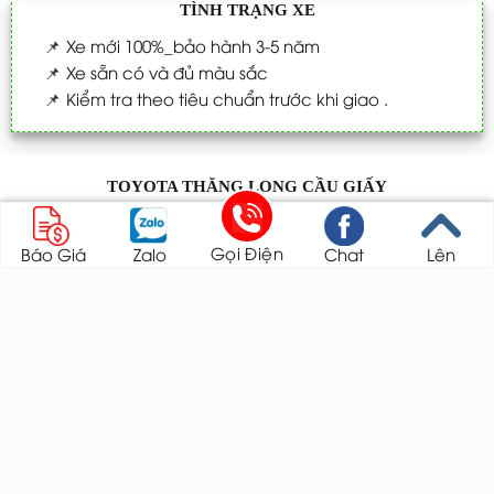
TÌNH TRẠNG XE
📌
Xe mới 100%_bảo hành 3-5 năm
📌
Xe sẵn có và đủ màu sắc
📌
Kiểm tra theo tiêu chuẩn trước khi giao .
TOYOTA THĂNG LONG CẦU GIẤY
Mr Thắng
Gọi Điện
Báo Giá
Zalo
Chat
Lên
Chuyên viên tư vấn bán hàng
Hotline: 0987.824.571
Email:
thangqtkd.hn@gmail.com