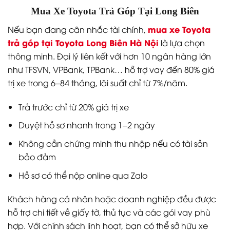
Mua Xe Toyota Trả Góp Tại Long Biên
mua xe Toyota
Nếu bạn đang cân nhắc tài chính,
trả góp tại Toyota Long Biên Hà Nội
là lựa chọn
thông minh. Đại lý liên kết với hơn 10 ngân hàng lớn
như TFSVN, VPBank, TPBank… hỗ trợ vay đến 80% giá
trị xe trong 6–84 tháng, lãi suất chỉ từ 7%/năm.
Trả trước chỉ từ 20% giá trị xe
Duyệt hồ sơ nhanh trong 1–2 ngày
Không cần chứng minh thu nhập nếu có tài sản
bảo đảm
Hồ sơ có thể nộp online qua Zalo
Khách hàng cá nhân hoặc doanh nghiệp đều được
hỗ trợ chi tiết về giấy tờ, thủ tục và các gói vay phù
hợp. Với chính sách linh hoạt, bạn có thể sở hữu xe