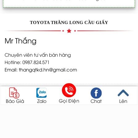
TOYOTA THĂNG LONG CẦU GIẤY
Mr Thắng
Chuyên viên tư vấn bán hàng
Hotline: 0987.824.571
Email:
thangqtkd.hn@gmail.com
Gọi Điện
Báo Giá
Zalo
Chat
Lên
316 Cầu Giấy, Q. Cầu Giấy, Hà Nội
thangqtkd.hn@gmail.com