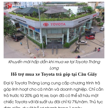
Khuyến mãi hấp dẫn khi mua xe tại Toyota Thăng
Long
Hỗ trợ mua xe Toyota trả góp tại Cầu Giấy
Đại lý Toyota Thăng Long cung cấp chương trình trả
góp linh hoạt cho cá nhân và doanh nghiệp. Chỉ cần
trả trước từ 20% giá trị xe, bạn đã có thể sở hữu một
chiếc Toyota với lãi suất ưu đãi chỉ từ 7%/năm. Thủ tục
đơn giản, duyệt hồ sơ nhanh trong 1 ngày.