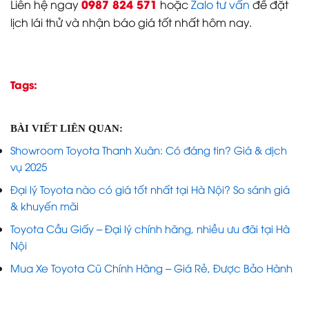
0987 824 571
Liên hệ ngay
hoặc
Zalo tư vấn
để đặt
lịch lái thử và nhận báo giá tốt nhất hôm nay.
Tags:
BÀI VIẾT LIÊN QUAN:
Showroom Toyota Thanh Xuân: Có đáng tin? Giá & dịch
vụ 2025
Đại lý Toyota nào có giá tốt nhất tại Hà Nội? So sánh giá
& khuyến mãi
Toyota Cầu Giấy – Đại lý chính hãng, nhiều ưu đãi tại Hà
Nội
Mua Xe Toyota Cũ Chính Hãng – Giá Rẻ, Được Bảo Hành