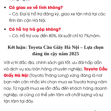
Có giao xe về tỉnh không?
– Có. Đại lý hỗ trợ đăng ký, giao xe tận nhà tại các
tỉnh lân cận Hà Nội.
Có hỗ trợ trả góp không?
– Có. Hỗ trợ vay đến 80%, lãi suất chỉ từ 7%/năm.
Kết luận: Toyota Cầu Giấy Hà Nội – Lựa chọn
đáng tin cậy năm 2025
Với vị trí đắc địa, chính sách giá tốt, ưu đãi hấp dẫn
Toyota Cầu
và dịch vụ sau bán hàng chuyên nghiệp,
Giấy Hà Nội
(Toyota Thăng Long) xứng đáng là nơi
bạn nên cân nhắc khi chọn mua xe Toyota trong năm
nay. Từ người mua xe lần đầu đến khách hàng doanh
nghiệp, ai cũng có thể yên tâm với chất lượng và sự
tận tâm tại đây.