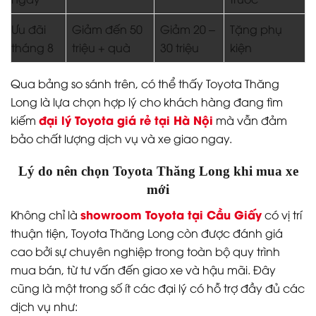
Ưu đãi
Giảm đến 50
Giảm 20 –
Tặng phụ
tháng 8
triệu + quà
30 triệu
kiện
Qua bảng so sánh trên, có thể thấy Toyota Thăng
Long là lựa chọn hợp lý cho khách hàng đang tìm
đại lý Toyota giá rẻ tại Hà Nội
kiếm
mà vẫn đảm
bảo chất lượng dịch vụ và xe giao ngay.
Lý do nên chọn Toyota Thăng Long khi mua xe
mới
showroom Toyota tại Cầu Giấy
Không chỉ là
có vị trí
thuận tiện, Toyota Thăng Long còn được đánh giá
cao bởi sự chuyên nghiệp trong toàn bộ quy trình
mua bán, từ tư vấn đến giao xe và hậu mãi. Đây
cũng là một trong số ít các đại lý có hỗ trợ đầy đủ các
dịch vụ như: