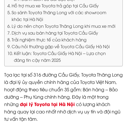
Hỗ trợ mua xe Toyota trả góp tại Cầu Giấy
So sánh Toyota Thăng Long với các showroom
khác tại Hà Nội
Lý do nên chọn Toyota Thăng Long khi mua xe mới
Dịch vụ sau bán hàng tại Toyota Cầu Giấy
Trải nghiệm thực tế của khách hàng
Câu hỏi thường gặp về Toyota Cầu Giấy Hà Nội
Kết luận: Toyota Cầu Giấy Hà Nội – Lựa chọn
đáng tin cậy năm 2025
Tọa lạc tại số 316 đường Cầu Giấy, Toyota Thăng Long
là đại lý ủy quyền chính hãng của Toyota Việt Nam,
hoạt động theo tiêu chuẩn 3S gồm: Bán hàng – Bảo
dưỡng – Phụ tùng chính hãng. Đây là một trong
đại lý Toyota tại Hà Nội
những
có lượng khách
hàng quay lại cao nhất nhờ dịch vụ uy tín và đội ngũ
tư vấn tận tâm.