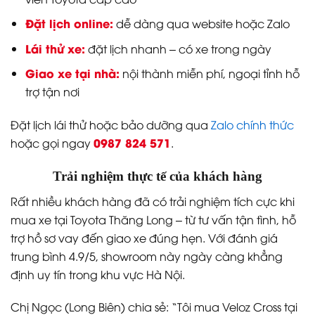
Đặt lịch online:
dễ dàng qua website hoặc Zalo
Lái thử xe:
đặt lịch nhanh – có xe trong ngày
Giao xe tại nhà:
nội thành miễn phí, ngoại tỉnh hỗ
trợ tận nơi
Đặt lịch lái thử hoặc bảo dưỡng qua
Zalo chính thức
0987 824 571
hoặc gọi ngay
.
Trải nghiệm thực tế của khách hàng
Rất nhiều khách hàng đã có trải nghiệm tích cực khi
mua xe tại Toyota Thăng Long – từ tư vấn tận tình, hỗ
trợ hồ sơ vay đến giao xe đúng hẹn. Với đánh giá
trung bình 4.9/5, showroom này ngày càng khẳng
định uy tín trong khu vực Hà Nội.
Chị Ngọc (Long Biên) chia sẻ: “Tôi mua Veloz Cross tại