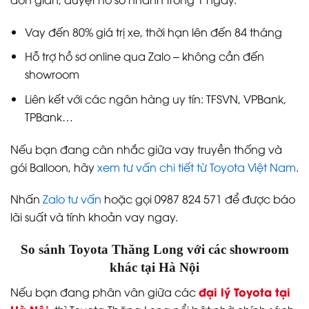
Vay đến 80% giá trị xe, thời hạn lên đến 84 tháng
Hỗ trợ hồ sơ online qua Zalo – không cần đến
showroom
Liên kết với các ngân hàng uy tín: TFSVN, VPBank,
TPBank…
Nếu bạn đang cân nhắc giữa vay truyền thống và
gói Balloon, hãy
xem tư vấn chi tiết từ Toyota Việt Nam
.
Nhấn
Zalo tư vấn
hoặc gọi 0987 824 571 để được báo
lãi suất và tính khoản vay ngay.
So sánh Toyota Thăng Long với các showroom
khác tại Hà Nội
đại lý Toyota tại
Nếu bạn đang phân vân giữa các