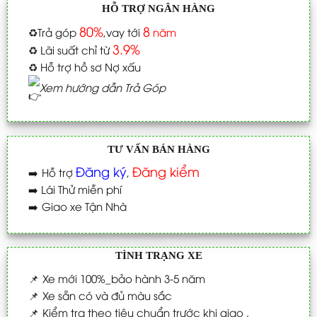
HỖ TRỢ NGÂN HÀNG
80%
8
♻️
Trả góp
,vay tới
năm
3.9%
♻️
Lãi suất chỉ từ
♻️
Hỗ trợ hồ sơ Nợ xấu
Xem hướng dẫn Trả Góp
TƯ VẤN BÁN HÀNG
Đăng ký
Đăng kiểm
➡️
Hỗ trợ
,
➡️
Lái Thử miễn phí
➡️
Giao xe Tận Nhà
TÌNH TRẠNG XE
📌
Xe mới 100%_bảo hành 3-5 năm
📌
Xe sẵn có và đủ màu sắc
📌
Kiểm tra theo tiêu chuẩn trước khi giao .