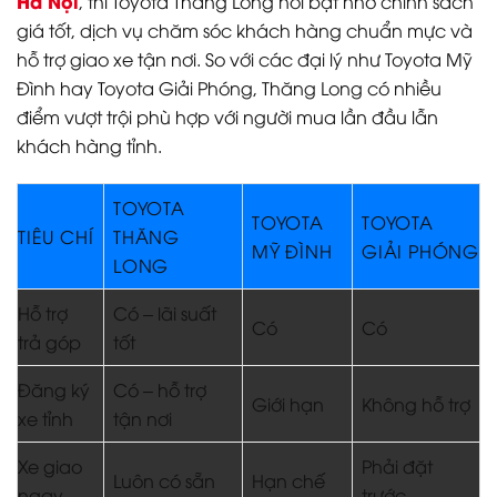
Hà Nội
, thì Toyota Thăng Long nổi bật nhờ chính sách
giá tốt, dịch vụ chăm sóc khách hàng chuẩn mực và
hỗ trợ giao xe tận nơi. So với các đại lý như Toyota Mỹ
Đình hay Toyota Giải Phóng, Thăng Long có nhiều
điểm vượt trội phù hợp với người mua lần đầu lẫn
khách hàng tỉnh.
TOYOTA
TOYOTA
TOYOTA
TIÊU CHÍ
THĂNG
MỸ ĐÌNH
GIẢI PHÓNG
LONG
Hỗ trợ
Có – lãi suất
Có
Có
trả góp
tốt
Đăng ký
Có – hỗ trợ
Giới hạn
Không hỗ trợ
xe tỉnh
tận nơi
Xe giao
Phải đặt
Luôn có sẵn
Hạn chế
ngay
trước