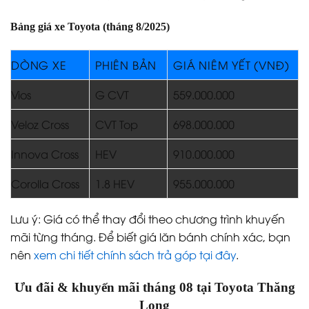
Bảng giá xe Toyota (tháng 8/2025)
DÒNG XE
PHIÊN BẢN
GIÁ NIÊM YẾT (VNĐ)
Vios
G CVT
559.000.000
Veloz Cross
CVT Top
698.000.000
Innova Cross
HEV
910.000.000
Corolla Cross
1.8 HEV
955.000.000
Lưu ý: Giá có thể thay đổi theo chương trình khuyến
mãi từng tháng. Để biết giá lăn bánh chính xác, bạn
nên
xem chi tiết chính sách trả góp tại đây
.
Ưu đãi & khuyến mãi tháng 08 tại Toyota Thăng
Long