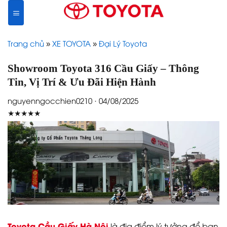
Skip
to
content
Trang chủ
»
XE TOYOTA
»
Đại Lý Toyota
Showroom Toyota 316 Cầu Giấy – Thông
Tin, Vị Trí & Ưu Đãi Hiện Hành
nguyenngocchien0210 · 04/08/2025
★★★★★
Toyota Cầu Giấy Hà Nội
là địa điểm lý tưởng để bạn