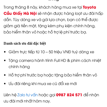
Toyota
Trong tháng 8 này, khách hàng mua xe tại
Cầu Giấy Hà Nội
sẽ nhận được hàng loạt ưu đãi hấp
dẫn. Tùy dòng xe và gói lựa chọn, bạn có thể được
giảm giá tiền mặt, tặng kèm phụ kiện chính hãng,
bảo hiểm thân vỏ hoặc hỗ trợ lệ phí trước bạ.
Danh sách ưu đãi đặc biệt
Giảm trực tiếp từ 10 – 50 triệu VNĐ tuỳ dòng xe
Tặng camera hành trình Full HD & phim cách nhiệt
chính hãng
Hỗ trợ phí trước bạ hoặc tặng bảo hiểm thân vỏ
Ưu đãi riêng khi mua xe cũ đổi xe mới
0987 824 571
Liên hệ
Zalo tư vấn
hoặc gọi
để nhận
ưu đãi mới nhất hôm nay.