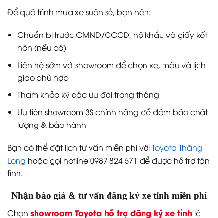
Để quá trình mua xe suôn sẻ, bạn nên:
Chuẩn bị trước CMND/CCCD, hộ khẩu và giấy kết
hôn (nếu có)
Liên hệ sớm với showroom để chọn xe, màu và lịch
giao phù hợp
Tham khảo kỹ các ưu đãi trong tháng
Ưu tiên showroom 3S chính hãng để đảm bảo chất
lượng & bảo hành
Bạn có thể đặt lịch tư vấn miễn phí với
Toyota Thăng
Long
hoặc gọi hotline 0987 824 571 để được hỗ trợ tận
tình.
Nhận báo giá & tư vấn đăng ký xe tỉnh miễn phí
showroom Toyota hỗ trợ đăng ký xe tỉnh
Chọn
là