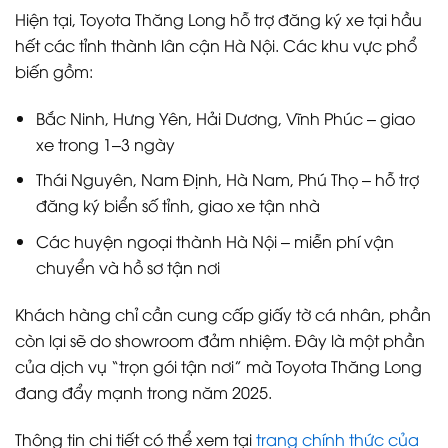
Hiện tại, Toyota Thăng Long hỗ trợ đăng ký xe tại hầu
hết các tỉnh thành lân cận Hà Nội. Các khu vực phổ
biến gồm:
Bắc Ninh, Hưng Yên, Hải Dương, Vĩnh Phúc – giao
xe trong 1–3 ngày
Thái Nguyên, Nam Định, Hà Nam, Phú Thọ – hỗ trợ
đăng ký biển số tỉnh, giao xe tận nhà
Các huyện ngoại thành Hà Nội – miễn phí vận
chuyển và hồ sơ tận nơi
Khách hàng chỉ cần cung cấp giấy tờ cá nhân, phần
còn lại sẽ do showroom đảm nhiệm. Đây là một phần
của dịch vụ “trọn gói tận nơi” mà Toyota Thăng Long
đang đẩy mạnh trong năm 2025.
Thông tin chi tiết có thể xem tại
trang chính thức của