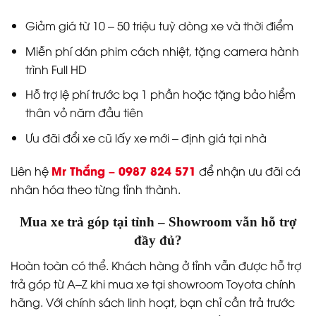
Giảm giá từ 10 – 50 triệu tuỳ dòng xe và thời điểm
Miễn phí dán phim cách nhiệt, tặng camera hành
trình Full HD
Hỗ trợ lệ phí trước bạ 1 phần hoặc tặng bảo hiểm
thân vỏ năm đầu tiên
Ưu đãi đổi xe cũ lấy xe mới – định giá tại nhà
Mr Thắng – 0987 824 571
Liên hệ
để nhận ưu đãi cá
nhân hóa theo từng tỉnh thành.
Mua xe trả góp tại tỉnh – Showroom vẫn hỗ trợ
đầy đủ?
Hoàn toàn có thể. Khách hàng ở tỉnh vẫn được hỗ trợ
trả góp từ A–Z khi mua xe tại showroom Toyota chính
hãng. Với chính sách linh hoạt, bạn chỉ cần trả trước