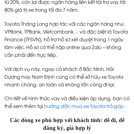
từ 20%, còn lại được ngân hàng liên kết tài trợ vay tới
80% giá trị xe trong tối đa 7 năm.
Toyota Thăng Long hợp tác với các ngân hàng như
VPBank, TPBank, Vietcombank… và đặc biệt là Toyota
Finance (TFSVN), hỗ trợ hồ sơ xét duyệt trong 1 ngày
làm việc. Hồ sơ có thể nộp online qua Zalo – không
cần phải đến trực tiếp.
Với dịch vụ này, ngay cả khách ở Bắc Ninh, Hải
Dương hay Nam Định cũng có thể sở hữu xe Toyota
nhanh chóng, an toàn và không tốn công đi lại.
Chi tiết về hình thức vay và điều kiện áp dụng, bạn có
thể xem thêm tại
hướng dẫn mua xe Toyota trả góp
.
Các dòng xe phù hợp với khách tỉnh: dễ đi, dễ
đăng ký, giá hợp lý