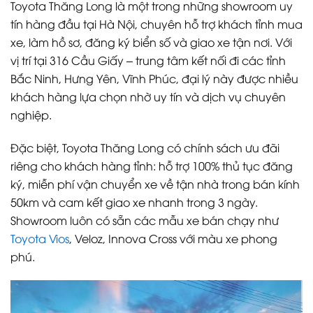
Toyota Thăng Long là một trong những showroom uy
tín hàng đầu tại Hà Nội, chuyên hỗ trợ khách tỉnh mua
xe, làm hồ sơ, đăng ký biển số và giao xe tận nơi. Với
vị trí tại 316 Cầu Giấy – trung tâm kết nối đi các tỉnh
Bắc Ninh, Hưng Yên, Vĩnh Phúc, đại lý này được nhiều
khách hàng lựa chọn nhờ uy tín và dịch vụ chuyên
nghiệp.
Đặc biệt, Toyota Thăng Long có chính sách ưu đãi
riêng cho khách hàng tỉnh: hỗ trợ 100% thủ tục đăng
ký, miễn phí vận chuyển xe về tận nhà trong bán kính
50km và cam kết giao xe nhanh trong 3 ngày.
Showroom luôn có sẵn các mẫu xe bán chạy như
Toyota Vios
, Veloz, Innova Cross với màu xe phong
phú.