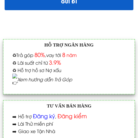
HỖ TRỢ NGÂN HÀNG
80%
8
♻️
Trả góp
,vay tới
năm
3.9%
♻️
Lãi suất chỉ từ
♻️
Hỗ trợ hồ sơ Nợ xấu
Xem hướng dẫn Trả Góp
TƯ VẤN BÁN HÀNG
Đăng ký
Đăng kiểm
➡️
Hỗ trợ
,
➡️
Lái Thử miễn phí
➡️
Giao xe Tận Nhà