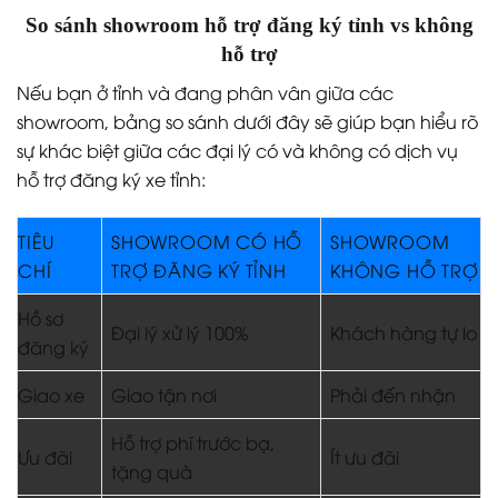
So sánh showroom hỗ trợ đăng ký tỉnh vs không
hỗ trợ
Nếu bạn ở tỉnh và đang phân vân giữa các
showroom, bảng so sánh dưới đây sẽ giúp bạn hiểu rõ
sự khác biệt giữa các đại lý có và không có dịch vụ
hỗ trợ đăng ký xe tỉnh:
TIÊU
SHOWROOM CÓ HỖ
SHOWROOM
CHÍ
TRỢ ĐĂNG KÝ TỈNH
KHÔNG HỖ TRỢ
Hồ sơ
Đại lý xử lý 100%
Khách hàng tự lo
đăng ký
Giao xe
Giao tận nơi
Phải đến nhận
Hỗ trợ phí trước bạ,
Ưu đãi
Ít ưu đãi
tặng quà