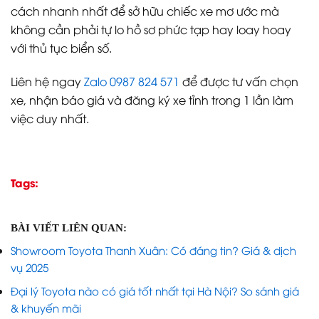
cách nhanh nhất để sở hữu chiếc xe mơ ước mà
không cần phải tự lo hồ sơ phức tạp hay loay hoay
với thủ tục biển số.
Liên hệ ngay
Zalo 0987 824 571
để được tư vấn chọn
xe, nhận báo giá và đăng ký xe tỉnh trong 1 lần làm
việc duy nhất.
Tags:
BÀI VIẾT LIÊN QUAN:
Showroom Toyota Thanh Xuân: Có đáng tin? Giá & dịch
vụ 2025
Đại lý Toyota nào có giá tốt nhất tại Hà Nội? So sánh giá
& khuyến mãi