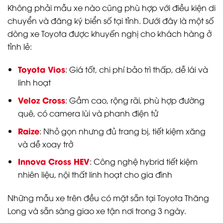
Không phải mẫu xe nào cũng phù hợp với điều kiện di
chuyển và đăng ký biển số tại tỉnh. Dưới đây là một số
dòng xe Toyota được khuyến nghị cho khách hàng ở
tỉnh lẻ:
Toyota Vios
: Giá tốt, chi phí bảo trì thấp, dễ lái và
linh hoạt
Veloz Cross
: Gầm cao, rộng rãi, phù hợp đường
quê, có camera lùi và phanh điện tử
Raize
: Nhỏ gọn nhưng đủ trang bị, tiết kiệm xăng
và dễ xoay trở
Innova Cross HEV
: Công nghệ hybrid tiết kiệm
nhiên liệu, nội thất linh hoạt cho gia đình
Những mẫu xe trên đều có mặt sẵn tại Toyota Thăng
Long và sẵn sàng giao xe tận nơi trong 3 ngày.