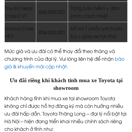
Toyota Veloz
Tặng bảo hiểm + dán
658.000.000
Cross CVT
phim cách nhiệt
Innova Cross
Hỗ trợ 1 phần phí trước
858.000.000
HEV
bạ + giao xe tại nhà
Mức giá và ưu đãi có thể thay đổi theo tháng và
chương trình của đại lý. Vui lòng liên hệ để nhận
báo
giá & khuyến mãi cập nhật
.
Ưu đãi riêng khi khách tỉnh mua xe Toyota tại
showroom
Khách hàng tỉnh khi mua xe tại showroom Toyota
không chỉ được hỗ trợ đăng ký mà còn hưởng nhiều
ưu đãi hấp dẫn. Toyota Thăng Long – đại lý nổi bật tại
Hà Nội – hiện đang triển khai nhiều chính sách riêng
cho khách ở tỉnh như: