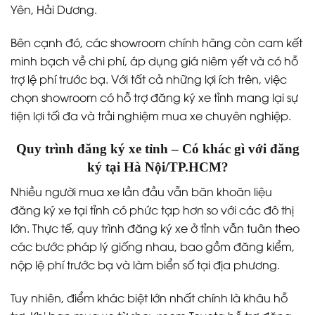
Yên, Hải Dương.
Bên cạnh đó, các showroom chính hãng còn cam kết
minh bạch về chi phí, áp dụng giá niêm yết và có hỗ
trợ lệ phí trước bạ. Với tất cả những lợi ích trên, việc
chọn showroom có hỗ trợ đăng ký xe tỉnh mang lại sự
tiện lợi tối đa và trải nghiệm mua xe chuyên nghiệp.
Quy trình đăng ký xe tỉnh – Có khác gì với đăng
ký tại Hà Nội/TP.HCM?
Nhiều người mua xe lần đầu vẫn băn khoăn liệu
đăng ký xe tại tỉnh có phức tạp hơn so với các đô thị
lớn. Thực tế, quy trình đăng ký xe ở tỉnh vẫn tuân theo
các bước pháp lý giống nhau, bao gồm đăng kiểm,
nộp lệ phí trước bạ và làm biển số tại địa phương.
Tuy nhiên, điểm khác biệt lớn nhất chính là khâu hỗ