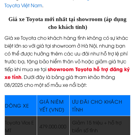
Toyota Việt Nam
.
Giá xe Toyota mới nhất tại showroom (áp dụng
cho khách tỉnh)
Giá xe Toyota cho khách hàng tỉnh không có sự khác
biệt lớn so với giá tại showroom ở Hà Nội, nhưng bạn
có thể được hưởng thêm các ưu đãi như hỗ trợ lệ phí
trước bạ, tặng bảo hiểm thân vỏ hoặc giảm giá trực
showroom Toyota hỗ trợ đăng ký
tiếp khi mua xe tại
xe tỉnh
. Dưới đây là bảng giá tham khảo tháng
08/2025 cho một số mẫu xe nổi bật:
GIÁ NIÊM
ƯU ĐÃI CHO KHÁCH
DÒNG XE
YẾT (VND)
TỈNH
Toyota Vios E
Giảm 15 triệu + hỗ trợ
479.000.000
MT
biển số tỉnh