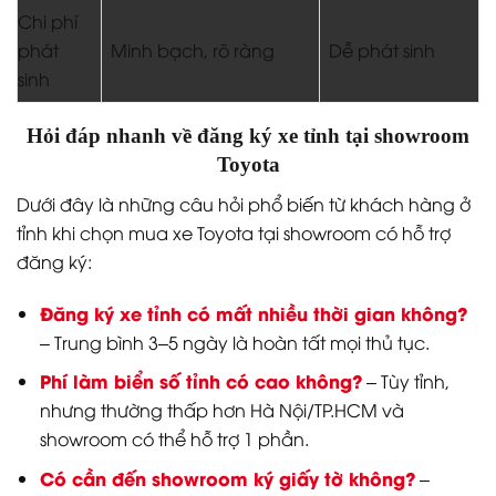
Chi phí
phát
Minh bạch, rõ ràng
Dễ phát sinh
sinh
Hỏi đáp nhanh về đăng ký xe tỉnh tại showroom
Toyota
Dưới đây là những câu hỏi phổ biến từ khách hàng ở
tỉnh khi chọn mua xe Toyota tại showroom có hỗ trợ
đăng ký:
Đăng ký xe tỉnh có mất nhiều thời gian không?
– Trung bình 3–5 ngày là hoàn tất mọi thủ tục.
Phí làm biển số tỉnh có cao không?
– Tùy tỉnh,
nhưng thường thấp hơn Hà Nội/TP.HCM và
showroom có thể hỗ trợ 1 phần.
Có cần đến showroom ký giấy tờ không?
–