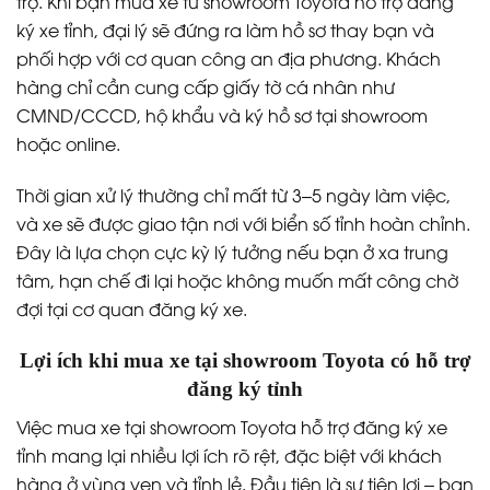
trợ. Khi bạn mua xe từ showroom Toyota hỗ trợ đăng
ký xe tỉnh, đại lý sẽ đứng ra làm hồ sơ thay bạn và
phối hợp với cơ quan công an địa phương. Khách
hàng chỉ cần cung cấp giấy tờ cá nhân như
CMND/CCCD, hộ khẩu và ký hồ sơ tại showroom
hoặc online.
Thời gian xử lý thường chỉ mất từ 3–5 ngày làm việc,
và xe sẽ được giao tận nơi với biển số tỉnh hoàn chỉnh.
Đây là lựa chọn cực kỳ lý tưởng nếu bạn ở xa trung
tâm, hạn chế đi lại hoặc không muốn mất công chờ
đợi tại cơ quan đăng ký xe.
Lợi ích khi mua xe tại showroom Toyota có hỗ trợ
đăng ký tỉnh
Việc mua xe tại showroom Toyota hỗ trợ đăng ký xe
tỉnh mang lại nhiều lợi ích rõ rệt, đặc biệt với khách
hàng ở vùng ven và tỉnh lẻ. Đầu tiên là sự tiện lợi – bạn