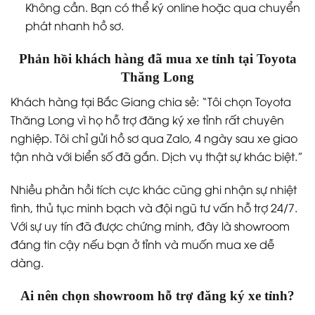
Không cần. Bạn có thể ký online hoặc qua chuyển
phát nhanh hồ sơ.
Phản hồi khách hàng đã mua xe tỉnh tại Toyota
Thăng Long
Khách hàng tại Bắc Giang chia sẻ: “Tôi chọn Toyota
Thăng Long vì họ hỗ trợ đăng ký xe tỉnh rất chuyên
nghiệp. Tôi chỉ gửi hồ sơ qua Zalo, 4 ngày sau xe giao
tận nhà với biển số đã gắn. Dịch vụ thật sự khác biệt.”
Nhiều phản hồi tích cực khác cũng ghi nhận sự nhiệt
tình, thủ tục minh bạch và đội ngũ tư vấn hỗ trợ 24/7.
Với sự uy tín đã được chứng minh, đây là showroom
đáng tin cậy nếu bạn ở tỉnh và muốn mua xe dễ
dàng.
Ai nên chọn showroom hỗ trợ đăng ký xe tỉnh?