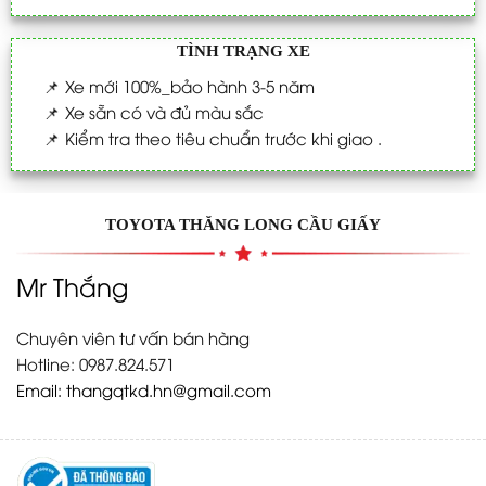
TÌNH TRẠNG XE
📌
Xe mới 100%_bảo hành 3-5 năm
📌
Xe sẵn có và đủ màu sắc
📌
Kiểm tra theo tiêu chuẩn trước khi giao .
TOYOTA THĂNG LONG CẦU GIẤY
Mr Thắng
Chuyên viên tư vấn bán hàng
Hotline: 0987.824.571
Email:
thangqtkd.hn@gmail.com