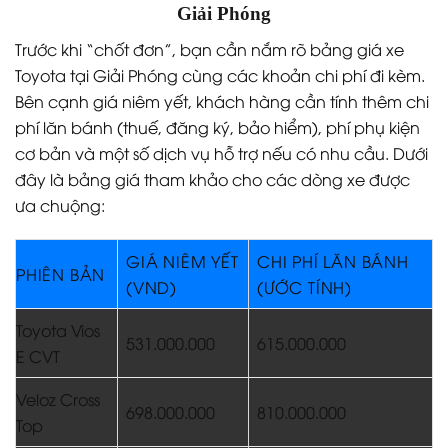
Giải Phóng
Trước khi “chốt đơn”, bạn cần nắm rõ bảng giá xe
Toyota tại Giải Phóng cùng các khoản chi phí đi kèm.
Bên cạnh giá niêm yết, khách hàng cần tính thêm chi
phí lăn bánh (thuế, đăng ký, bảo hiểm), phí phụ kiện
cơ bản và một số dịch vụ hỗ trợ nếu có nhu cầu. Dưới
đây là bảng giá tham khảo cho các dòng xe được
ưa chuộng:
GIÁ NIÊM YẾT
CHI PHÍ LĂN BÁNH
PHIÊN BẢN
(VND)
(ƯỚC TÍNH)
Toyota Vios
531.000.000
615.000.000
E CVT
Veloz Cross
698.000.000
810.000.000
Top