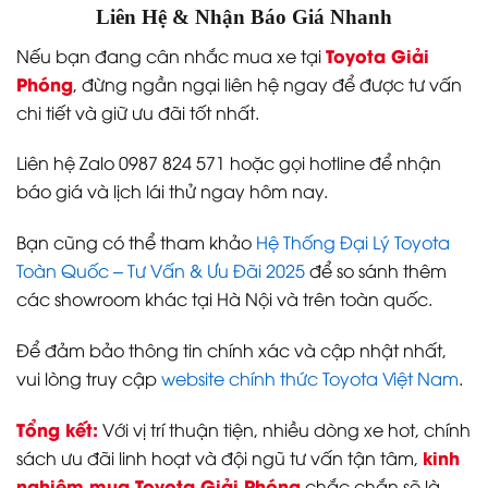
Liên Hệ & Nhận Báo Giá Nhanh
Toyota Giải
Nếu bạn đang cân nhắc mua xe tại
Phóng
, đừng ngần ngại liên hệ ngay để được tư vấn
chi tiết và giữ ưu đãi tốt nhất.
Liên hệ Zalo 0987 824 571 hoặc gọi hotline để nhận
báo giá và lịch lái thử ngay hôm nay.
Bạn cũng có thể tham khảo
Hệ Thống Đại Lý Toyota
Toàn Quốc – Tư Vấn & Ưu Đãi 2025
để so sánh thêm
các showroom khác tại Hà Nội và trên toàn quốc.
Để đảm bảo thông tin chính xác và cập nhật nhất,
vui lòng truy cập
website chính thức Toyota Việt Nam
.
Tổng kết:
Với vị trí thuận tiện, nhiều dòng xe hot, chính
kinh
sách ưu đãi linh hoạt và đội ngũ tư vấn tận tâm,
nghiệm mua Toyota Giải Phóng
chắc chắn sẽ là