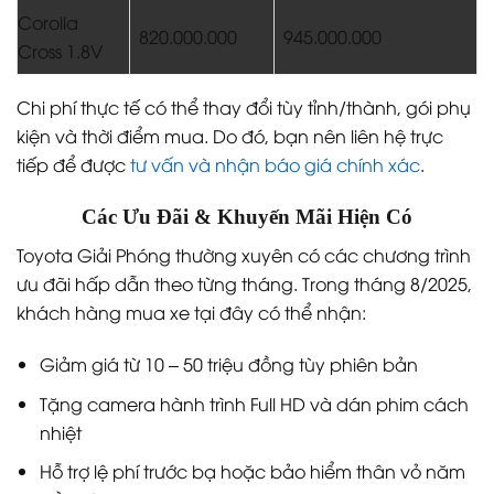
Corolla
820.000.000
945.000.000
Cross 1.8V
Chi phí thực tế có thể thay đổi tùy tỉnh/thành, gói phụ
kiện và thời điểm mua. Do đó, bạn nên liên hệ trực
tiếp để được
tư vấn và nhận báo giá chính xác
.
Các Ưu Đãi & Khuyến Mãi Hiện Có
Toyota Giải Phóng thường xuyên có các chương trình
ưu đãi hấp dẫn theo từng tháng. Trong tháng 8/2025,
khách hàng mua xe tại đây có thể nhận:
Giảm giá từ 10 – 50 triệu đồng tùy phiên bản
Tặng camera hành trình Full HD và dán phim cách
nhiệt
Hỗ trợ lệ phí trước bạ hoặc bảo hiểm thân vỏ năm