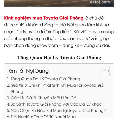
Kinh nghiệm mua Toyota Giải Phóng
là chủ đề
được nhiều khách hàng tại Hà Nội quan tâm khi lựa
chọn đại lý uy tín để “xuống tiền”. Bài viết này sẽ cung
cấp những thông tin thực tế, so sánh và tư vấn giúp
bạn chọn đúng showroom – đúng xe – đúng ưu đãi.
Tổng Quan Đại Lý Toyota Giải Phóng
Tóm tắt Nội Dung
Tổng Quan Đại Lý Toyota Giải Phóng
Giá Xe & Chi Phí Phát Sinh Khi Mua Tại Toyota Giải
Phóng
Các Ưu Đãi & Khuyến Mãi Hiện Có
So Sánh Toyota Giải Phóng Với Các Đại Lý Khác
Nên Chọn Xe Nào Khi Mua Tại Toyota Giải Phóng?
Trải Nghiệm Thực Tế Từ Người Mua