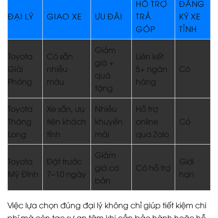
HỖ TRỢ
ĐĂNG
ĐẠI LÝ
GIAO XE
ƯU ĐÃI
TRẢ
KÝ XE
GÓP
TỈNH
Giảm
Toyota
Có sẵn
Liên kết
giá +
Giải
nhiều
5+ ngân
Có
quà
Phóng
màu
hàng
tặng
Toyota
Xe sẵn, ưu
Nhiều
Hỗ trợ
Thăng
tiên khách
khuyến
online
Có
Long
tỉnh
mãi
qua Zalo
Giảm
Toyota
Đặt trước
Giới
giá cơ
Có hỗ trợ
Mỹ Đình
7–10 ngày
hạn
bản
Việc lựa chọn đúng đại lý không chỉ giúp tiết kiệm chi
phí mà còn tạo sự an tâm khi cần bảo hành hoặc hỗ