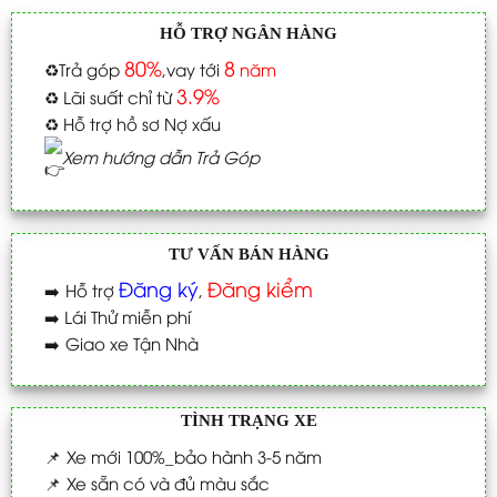
HỖ TRỢ NGÂN HÀNG
80%
8
♻️
Trả góp
,vay tới
năm
3.9%
♻️
Lãi suất chỉ từ
♻️
Hỗ trợ hồ sơ Nợ xấu
Xem hướng dẫn Trả Góp
TƯ VẤN BÁN HÀNG
Đăng ký
Đăng kiểm
➡️
Hỗ trợ
,
➡️
Lái Thử miễn phí
➡️
Giao xe Tận Nhà
TÌNH TRẠNG XE
📌
Xe mới 100%_bảo hành 3-5 năm
📌
Xe sẵn có và đủ màu sắc