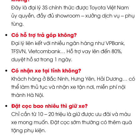
Đây là đại lý 3S chính thức được Toyota Việt Nam
ủy quyền, đầy đủ showroom – xưởng dịch vụ – phụ
tùng.
Có hỗ trợ trả góp không?
Đại lý liên kết với nhiều ngân hàng như VPBank,
TFSVN, Vietcombank… Hỗ trợ vay lên đến 80%,
duyệt hồ sơ trong 1 ngày.
Có nhận xe tại tỉnh không?
Khách hàng ở Bắc Ninh, Hưng Yên, Hải Dương… có
thể làm thủ tục và nhận xe tận nơi, miễn phí nội
thành Hà Nội.
Đặt cọc bao nhiêu thì giữ xe?
Chỉ cần từ 10 – 20 triệu là giữ được ưu đãi và màu
xe mong muốn. Đặt cọc sớm thường có thêm quà
tặng phụ kiện.