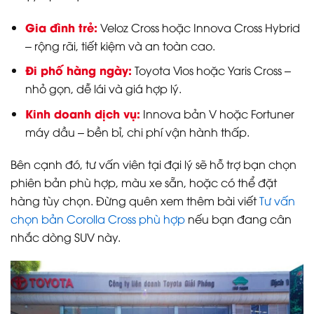
Gia đình trẻ:
Veloz Cross hoặc Innova Cross Hybrid
– rộng rãi, tiết kiệm và an toàn cao.
Đi phố hàng ngày:
Toyota Vios hoặc Yaris Cross –
nhỏ gọn, dễ lái và giá hợp lý.
Kinh doanh dịch vụ:
Innova bản V hoặc Fortuner
máy dầu – bền bỉ, chi phí vận hành thấp.
Bên cạnh đó, tư vấn viên tại đại lý sẽ hỗ trợ bạn chọn
phiên bản phù hợp, màu xe sẵn, hoặc có thể đặt
hàng tùy chọn. Đừng quên xem thêm bài viết
Tư vấn
chọn bản Corolla Cross phù hợp
nếu bạn đang cân
nhắc dòng SUV này.