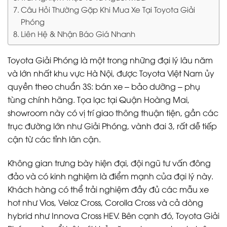
Câu Hỏi Thường Gặp Khi Mua Xe Tại Toyota Giải
Phóng
Liên Hệ & Nhận Báo Giá Nhanh
Toyota Giải Phóng là một trong những đại lý lâu năm
và lớn nhất khu vực Hà Nội, được Toyota Việt Nam ủy
quyền theo chuẩn 3S: bán xe – bảo dưỡng – phụ
tùng chính hãng. Tọa lạc tại Quận Hoàng Mai,
showroom này có vị trí giao thông thuận tiện, gần các
trục đường lớn như Giải Phóng, vành đai 3, rất dễ tiếp
cận từ các tỉnh lân cận.
Không gian trưng bày hiện đại, đội ngũ tư vấn đông
đảo và có kinh nghiệm là điểm mạnh của đại lý này.
Khách hàng có thể trải nghiệm đầy đủ các mẫu xe
hot như Vios, Veloz Cross, Corolla Cross và cả dòng
hybrid như Innova Cross HEV. Bên cạnh đó, Toyota Giải