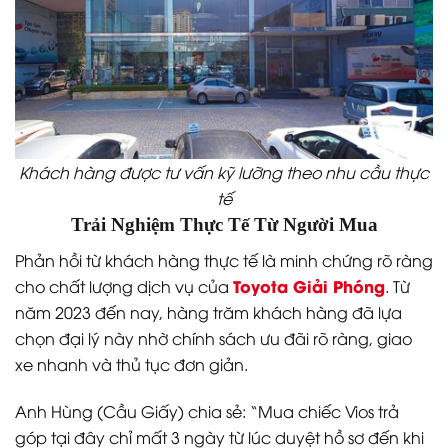
Khách hàng được tư vấn kỹ lưỡng theo nhu cầu thực
tế
Trải Nghiệm Thực Tế Từ Người Mua
Phản hồi từ khách hàng thực tế là minh chứng rõ ràng
Toyota Giải Phóng
cho chất lượng dịch vụ của
. Từ
năm 2023 đến nay, hàng trăm khách hàng đã lựa
chọn đại lý này nhờ chính sách ưu đãi rõ ràng, giao
xe nhanh và thủ tục đơn giản.
Anh Hùng (Cầu Giấy) chia sẻ: “Mua chiếc Vios trả
góp tại đây chỉ mất 3 ngày từ lúc duyệt hồ sơ đến khi