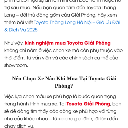
trợ sau mua. Nếu bạn quan tâm đến Toyota Thăng
Long – đối thủ đáng gờm của Giải Phóng, hãy xem
thêm bài viết
Toyota Thăng Long Hà Nội – Giá Ưu Đãi
& Dịch Vụ 2025
.
kinh nghiệm mua Toyota Giải Phóng
Như vậy,
không chỉ nằm ở việc chọn xe mà còn phụ thuộc vào
thời điểm, tư vấn viên và các chính sách cụ thể của
showroom.
Nên Chọn Xe Nào Khi Mua Tại Toyota Giải
Phóng?
Việc lựa chọn mẫu xe phù hợp là bước quan trọng
Toyota Giải Phóng
trong hành trình mua xe. Tại
, bạn
sẽ dễ dàng tìm thấy các dòng xe phù hợp với từng
nhu cầu khác nhau – từ xe cho gia đình, đi làm đến
chạy dịch vụ.