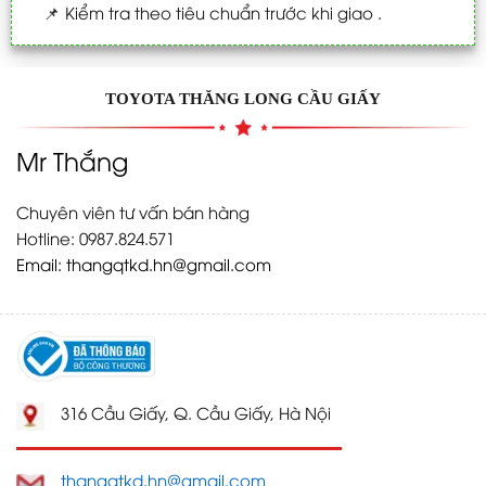
📌
Kiểm tra theo tiêu chuẩn trước khi giao .
TOYOTA THĂNG LONG CẦU GIẤY
Mr Thắng
Chuyên viên tư vấn bán hàng
Hotline: 0987.824.571
Email:
thangqtkd.hn@gmail.com
316 Cầu Giấy, Q. Cầu Giấy, Hà Nội
thangqtkd.hn@gmail.com