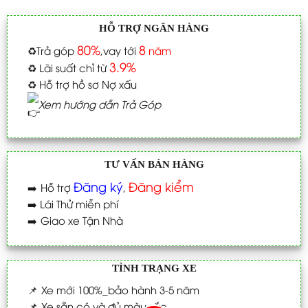
HỖ TRỢ NGÂN HÀNG
80%
8
♻️
Trả góp
,vay tới
năm
3.9%
♻️
Lãi suất chỉ từ
♻️
Hỗ trợ hồ sơ Nợ xấu
Xem hướng dẫn Trả Góp
TƯ VẤN BÁN HÀNG
Đăng ký
Đăng kiểm
➡️
Hỗ trợ
,
➡️
Lái Thử miễn phí
➡️
Giao xe Tận Nhà
TÌNH TRẠNG XE
📌
Xe mới 100%_bảo hành 3-5 năm
📌
Xe sẵn có và đủ màu sắc