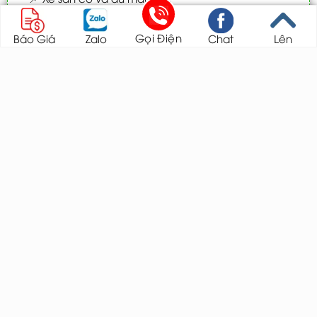
📌
Kiểm tra theo tiêu chuẩn trước khi giao .
Gọi Điện
Báo Giá
Zalo
Chat
Lên
TOYOTA THĂNG LONG CẦU GIẤY
Mr Thắng
Chuyên viên tư vấn bán hàng
Hotline: 0987.824.571
Email:
thangqtkd.hn@gmail.com
316 Cầu Giấy, Q. Cầu Giấy, Hà Nội