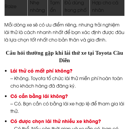
Nhẹ
Tạm
Đủ dùng
Hợp cho cá
Raize
nhàng
ổn
trong phố
nhân
Mỗi dòng xe sẽ có ưu điểm riêng, nhưng trải nghiệm
lái thử là cách nhanh nhất để bạn xác định được đâu
là lựa chọn tốt nhất cho bản thân và gia đình.
Câu hỏi thường gặp khi lái thử xe tại Toyota Cầu
Diễn
Lái thử có mất phí không?
– Không. Toyota tổ chức lái thử miễn phí hoàn toàn
cho khách hàng đã đăng ký.
Có cần bằng lái không?
– Có. Bạn cần có bằng lái xe hợp lệ để tham gia lái
thử.
Có được chọn lái thử nhiều xe không?
– Có thể. Nếu còn thời gian và xe sẵn có, bạn có