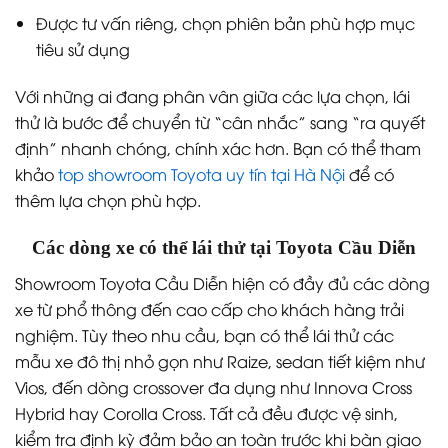
Được tư vấn riêng, chọn phiên bản phù hợp mục
tiêu sử dụng
Với những ai đang phân vân giữa các lựa chọn, lái
thử là bước để chuyển từ “cân nhắc” sang “ra quyết
định” nhanh chóng, chính xác hơn. Bạn có thể tham
khảo
top showroom Toyota uy tín tại Hà Nội
để có
thêm lựa chọn phù hợp.
Các dòng xe có thể lái thử tại Toyota Cầu Diễn
Showroom Toyota Cầu Diễn hiện có đầy đủ các dòng
xe từ phổ thông đến cao cấp cho khách hàng trải
nghiệm. Tùy theo nhu cầu, bạn có thể lái thử các
mẫu xe đô thị nhỏ gọn như Raize, sedan tiết kiệm như
Vios, đến dòng crossover đa dụng như Innova Cross
Hybrid hay Corolla Cross. Tất cả đều được vệ sinh,
kiểm tra định kỳ đảm bảo an toàn trước khi bàn giao