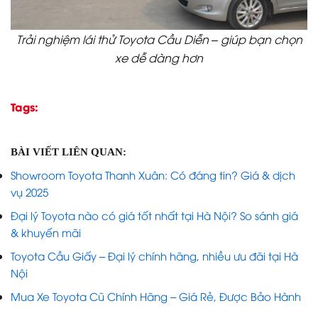
Trải nghiệm lái thử Toyota Cầu Diễn – giúp bạn chọn
xe dễ dàng hơn
Tags:
BÀI VIẾT LIÊN QUAN:
Showroom Toyota Thanh Xuân: Có đáng tin? Giá & dịch
vụ 2025
Đại lý Toyota nào có giá tốt nhất tại Hà Nội? So sánh giá
& khuyến mãi
Toyota Cầu Giấy – Đại lý chính hãng, nhiều ưu đãi tại Hà
Nội
Mua Xe Toyota Cũ Chính Hãng – Giá Rẻ, Được Bảo Hành