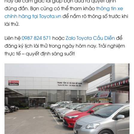
hãy để cảm giác lái giúp bạn đưa ra quyết định
đúng đắn. Bạn cũng có thể tham khảo
thông tin xe
chính hãng tại Toyota.vn
để nắm rõ thông số trước khi
lái thử.
Liên hệ
0987 824 571
hoặc
Zalo Toyota Cầu Diễn
để
đăng ký lịch lái thử trong ngày hôm nay. Trải nghiệm
thực tế – quyết định sáng suốt!