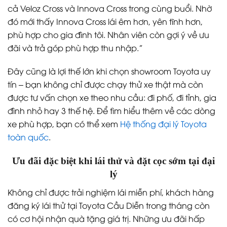
cả Veloz Cross và Innova Cross trong cùng buổi. Nhờ
đó mới thấy Innova Cross lái êm hơn, yên tĩnh hơn,
phù hợp cho gia đình tôi. Nhân viên còn gợi ý về ưu
đãi và trả góp phù hợp thu nhập.”
Đây cũng là lợi thế lớn khi chọn showroom Toyota uy
tín – bạn không chỉ được chạy thử xe thật mà còn
được tư vấn chọn xe theo nhu cầu: đi phố, đi tỉnh, gia
đình nhỏ hay 3 thế hệ. Để tìm hiểu thêm về các dòng
xe phù hợp, bạn có thể xem
Hệ thống đại lý Toyota
toàn quốc
.
Ưu đãi đặc biệt khi lái thử và đặt cọc sớm tại đại
lý
Không chỉ được trải nghiệm lái miễn phí, khách hàng
đăng ký lái thử tại Toyota Cầu Diễn trong tháng còn
có cơ hội nhận quà tặng giá trị. Những ưu đãi hấp