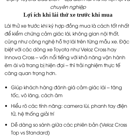
chuyên nghiệp
Lợi ích khi lái thử xe trước khi mua
Lái thử xe trước khi ký hợp đồng mua là cách tốt nhất
để kiểm chứng cảm giác lái, không gian nội thất,
cũng như công nghệ hỗ trợ lái trên từng mẫu xe. Đặc
biệt với các dòng xe Toyota như Veloz Cross hay
Innova Cross – vốn nổi tiếng với khả năng vận hành
êm ái và trang bị hiện đại – thì trải nghiệm thực tế
càng quan trọng hơn.
Giúp khách hàng đánh giá cảm giác lái – tăng
tốc, vô lăng, cách âm
Hiểu rõ các tính năng: camera lùi, phanh tay điện
tử, hệ thống giải trí
Dễ dàng so sánh giữa các phiên bản (Veloz Cross
Top vs Standard)