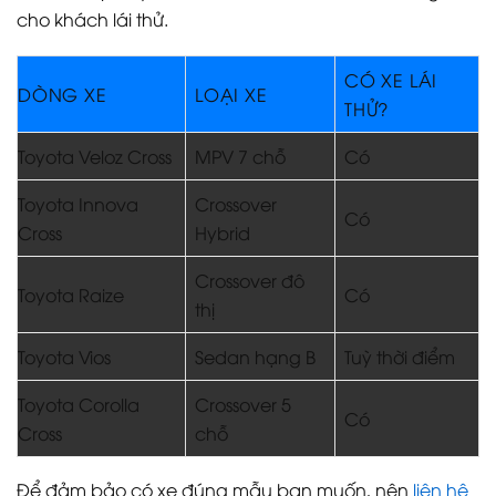
cho khách lái thử.
CÓ XE LÁI
DÒNG XE
LOẠI XE
THỬ?
Toyota Veloz Cross
MPV 7 chỗ
Có
Toyota Innova
Crossover
Có
Cross
Hybrid
Crossover đô
Toyota Raize
Có
thị
Toyota Vios
Sedan hạng B
Tuỳ thời điểm
Toyota Corolla
Crossover 5
Có
Cross
chỗ
Để đảm bảo có xe đúng mẫu bạn muốn, nên
liên hệ