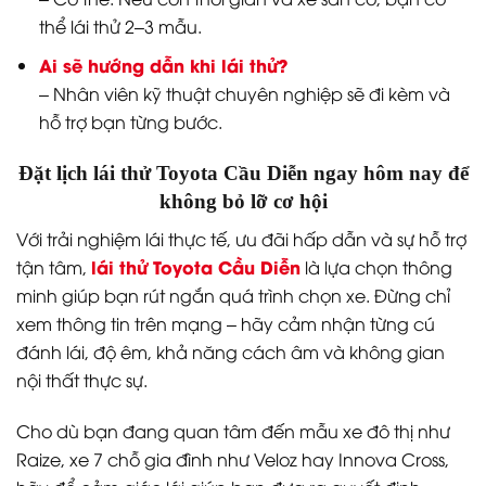
thể lái thử 2–3 mẫu.
Ai sẽ hướng dẫn khi lái thử?
– Nhân viên kỹ thuật chuyên nghiệp sẽ đi kèm và
hỗ trợ bạn từng bước.
Đặt lịch lái thử Toyota Cầu Diễn ngay hôm nay để
không bỏ lỡ cơ hội
Với trải nghiệm lái thực tế, ưu đãi hấp dẫn và sự hỗ trợ
lái thử Toyota Cầu Diễn
tận tâm,
là lựa chọn thông
minh giúp bạn rút ngắn quá trình chọn xe. Đừng chỉ
xem thông tin trên mạng – hãy cảm nhận từng cú
đánh lái, độ êm, khả năng cách âm và không gian
nội thất thực sự.
Cho dù bạn đang quan tâm đến mẫu xe đô thị như
Raize, xe 7 chỗ gia đình như Veloz hay Innova Cross,