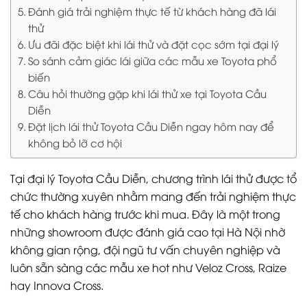
Đánh giá trải nghiệm thực tế từ khách hàng đã lái
thử
Ưu đãi đặc biệt khi lái thử và đặt cọc sớm tại đại lý
So sánh cảm giác lái giữa các mẫu xe Toyota phổ
biến
Câu hỏi thường gặp khi lái thử xe tại Toyota Cầu
Diễn
Đặt lịch lái thử Toyota Cầu Diễn ngay hôm nay để
không bỏ lỡ cơ hội
Tại đại lý Toyota Cầu Diễn, chương trình lái thử được tổ
chức thường xuyên nhằm mang đến trải nghiệm thực
tế cho khách hàng trước khi mua. Đây là một trong
những showroom được đánh giá cao tại Hà Nội nhờ
không gian rộng, đội ngũ tư vấn chuyên nghiệp và
luôn sẵn sàng các mẫu xe hot như Veloz Cross, Raize
hay Innova Cross.