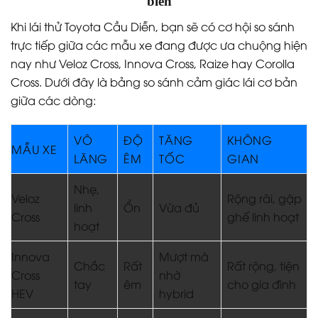
biến
Khi lái thử Toyota Cầu Diễn, bạn sẽ có cơ hội so sánh
trực tiếp giữa các mẫu xe đang được ưa chuộng hiện
nay như Veloz Cross, Innova Cross, Raize hay Corolla
Cross. Dưới đây là bảng so sánh cảm giác lái cơ bản
giữa các dòng:
VÔ
ĐỘ
TĂNG
KHÔNG
MẪU XE
LĂNG
ÊM
TỐC
GIAN
Nhẹ,
Veloz
Rộng rãi, gập
linh
Ổn
Vừa đủ
Cross
ghế linh hoạt
hoạt
Innova
Mượt mà
Chắc
Rất
Rất rộng, tiện
Cross
nhờ
tay
êm
cho gia đình
HEV
hybrid