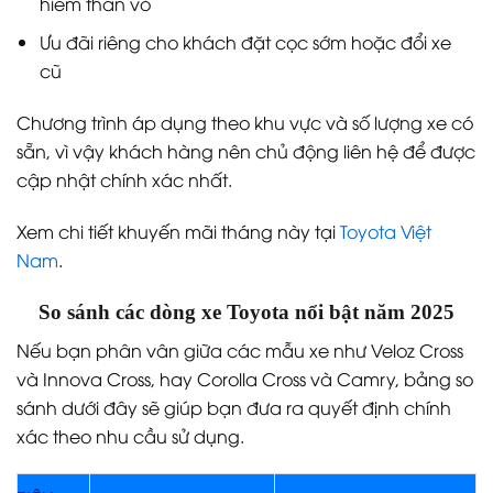
hiểm thân vỏ
Ưu đãi riêng cho khách đặt cọc sớm hoặc đổi xe
cũ
Chương trình áp dụng theo khu vực và số lượng xe có
sẵn, vì vậy khách hàng nên chủ động liên hệ để được
cập nhật chính xác nhất.
Xem chi tiết khuyến mãi tháng này tại
Toyota Việt
Nam
.
So sánh các dòng xe Toyota nổi bật năm 2025
Nếu bạn phân vân giữa các mẫu xe như Veloz Cross
và Innova Cross, hay Corolla Cross và Camry, bảng so
sánh dưới đây sẽ giúp bạn đưa ra quyết định chính
xác theo nhu cầu sử dụng.