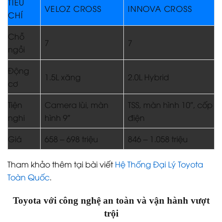
TIÊU
VELOZ CROSS
INNOVA CROSS
CHÍ
Chỗ
7
7
ngồi
Động
1.5L xăng
2.0L Hybrid
cơ
Tiện
Camera lùi, màn
TSS, màn hình 10″, cốp
nghi
hình 9″
điện
Giá
658 – 698 triệu
846 – 1.058 triệu
Tham khảo thêm tại bài viết
Hệ Thống Đại Lý Toyota
Toàn Quốc
.
Toyota với công nghệ an toàn và vận hành vượt
trội