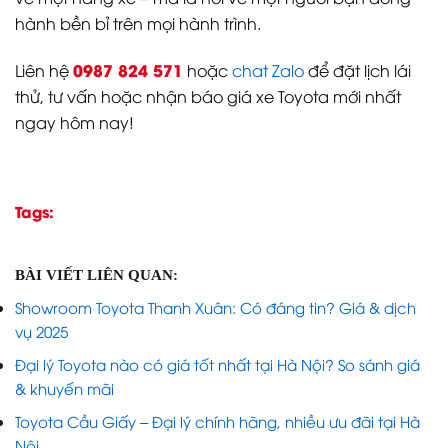
hành bền bỉ trên mọi hành trình.
0987 824 571
Liên hệ
hoặc
chat Zalo
để đặt lịch lái
thử, tư vấn hoặc nhận báo giá xe Toyota mới nhất
ngay hôm nay!
Tags:
BÀI VIẾT LIÊN QUAN:
Showroom Toyota Thanh Xuân: Có đáng tin? Giá & dịch
vụ 2025
Đại lý Toyota nào có giá tốt nhất tại Hà Nội? So sánh giá
& khuyến mãi
Toyota Cầu Giấy – Đại lý chính hãng, nhiều ưu đãi tại Hà
Nội