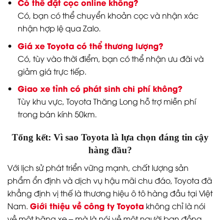
Có thể đặt cọc online không?
Có, bạn có thể chuyển khoản cọc và nhận xác
nhận hợp lệ qua Zalo.
Giá xe Toyota có thể thương lượng?
Có, tùy vào thời điểm, bạn có thể nhận ưu đãi và
giảm giá trực tiếp.
Giao xe tỉnh có phát sinh chi phí không?
Tùy khu vực, Toyota Thăng Long hỗ trợ miễn phí
trong bán kính 50km.
Tổng kết: Vì sao Toyota là lựa chọn đáng tin cậy
hàng đầu?
Với lịch sử phát triển vững mạnh, chất lượng sản
phẩm ổn định và dịch vụ hậu mãi chu đáo, Toyota đã
khẳng định vị thế là thương hiệu ô tô hàng đầu tại Việt
Giới thiệu về công ty Toyota
Nam.
không chỉ là nói
về một hãng xe – mà là nói về một người bạn đồng