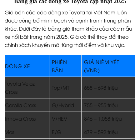
Bảng giá các dòng xe Toyota cập nhật 2025
Giá bán của các dòng xe Toyota tại Việt Nam luôn
được công bố minh bạch và cạnh tranh trong phân
khúc. Dưới đây là bảng giá tham khảo của các mẫu
xe nổi bật trong năm 2025. Giá có thể thay đổi theo
chính sách khuyến mãi từng thời điểm và khu vực.
PHIÊN
GIÁ NIÊM YẾT
DÒNG XE
BẢN
(VNĐ)
Toyota Veloz
Top/MT
658 – 698 triệu
Cross
Corolla Cross
G/Hybrid
755 – 955 triệu
Innova Cross
V/HEV
846 – 1.058 triệu
Vios
E/G
479 – 592 triệu