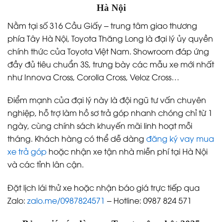
Hà Nội
Nằm tại số 316 Cầu Giấy – trung tâm giao thương
phía Tây Hà Nội, Toyota Thăng Long là đại lý ủy quyền
chính thức của Toyota Việt Nam. Showroom đáp ứng
đầy đủ tiêu chuẩn 3S, trưng bày các mẫu xe mới nhất
như Innova Cross, Corolla Cross, Veloz Cross…
Điểm mạnh của đại lý này là đội ngũ tư vấn chuyên
nghiệp, hỗ trợ làm hồ sơ trả góp nhanh chóng chỉ từ 1
ngày, cùng chính sách khuyến mãi linh hoạt mỗi
tháng. Khách hàng có thể dễ dàng
đăng ký vay mua
xe trả góp
hoặc nhận xe tận nhà miễn phí tại Hà Nội
và các tỉnh lân cận.
Đặt lịch lái thử xe hoặc nhận báo giá trực tiếp qua
Zalo:
zalo.me/0987824571
– Hotline: 0987 824 571