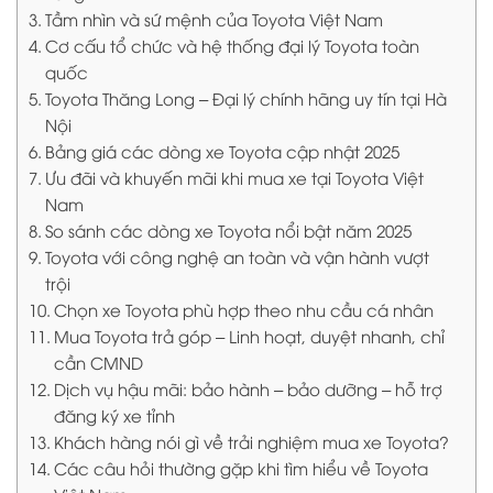
Tầm nhìn và sứ mệnh của Toyota Việt Nam
Cơ cấu tổ chức và hệ thống đại lý Toyota toàn
quốc
Toyota Thăng Long – Đại lý chính hãng uy tín tại Hà
Nội
Bảng giá các dòng xe Toyota cập nhật 2025
Ưu đãi và khuyến mãi khi mua xe tại Toyota Việt
Nam
So sánh các dòng xe Toyota nổi bật năm 2025
Toyota với công nghệ an toàn và vận hành vượt
trội
Chọn xe Toyota phù hợp theo nhu cầu cá nhân
Mua Toyota trả góp – Linh hoạt, duyệt nhanh, chỉ
cần CMND
Dịch vụ hậu mãi: bảo hành – bảo dưỡng – hỗ trợ
đăng ký xe tỉnh
Khách hàng nói gì về trải nghiệm mua xe Toyota?
Các câu hỏi thường gặp khi tìm hiểu về Toyota