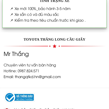
TÌNH TRẠNG XE
📌
Xe mới 100%_bảo hành 3-5 năm
📌
Xe sẵn có và đủ màu sắc
📌
Kiểm tra theo tiêu chuẩn trước khi giao .
TOYOTA THĂNG LONG CẦU GIẤY
Mr Thắng
Chuyên viên tư vấn bán hàng
Hotline: 0987.824.571
Email:
thangqtkd.hn@gmail.com