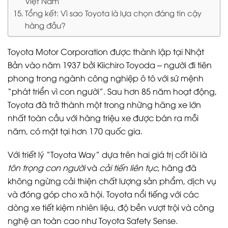
Việt Nam
Tổng kết: Vì sao Toyota là lựa chọn đáng tin cậy
hàng đầu?
Toyota Motor Corporation được thành lập tại Nhật
Bản vào năm 1937 bởi Kiichiro Toyoda – người đi tiên
phong trong ngành công nghiệp ô tô với sứ mệnh
“phát triển vì con người”. Sau hơn 85 năm hoạt động,
Toyota đã trở thành một trong những hãng xe lớn
nhất toàn cầu với hàng triệu xe được bán ra mỗi
năm, có mặt tại hơn 170 quốc gia.
Với triết lý “Toyota Way” dựa trên hai giá trị cốt lõi là
tôn trọng con người
và
cải tiến liên tục
, hãng đã
không ngừng cải thiện chất lượng sản phẩm, dịch vụ
và đóng góp cho xã hội. Toyota nổi tiếng với các
dòng xe tiết kiệm nhiên liệu, độ bền vượt trội và công
nghệ an toàn cao như Toyota Safety Sense.