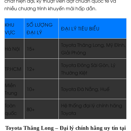
chất hiện đại, kỹ thuật viên đạt chuẩn quốc tế và
nhiều chương trình khuyến mãi hấp dẫn.
KHU
SỐ LƯỢNG
ĐẠI LÝ TIÊU BIỂU
VỰC
ĐẠI LÝ
Toyota Thăng Long, Mỹ Đình,
Hà Nội
15+
Giải Phóng
Toyota Đông Sài Gòn, Lý
TP.HCM
12+
Thường Kiệt
Miền
10+
Toyota Đà Nẵng, Huế
Trung
Toàn
Hệ thống đại lý chính hãng
80+
quốc
Toyota
Toyota Thăng Long – Đại lý chính hãng uy tín tại