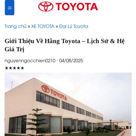
Skip
to
content
Trang chủ
»
XE TOYOTA
»
Đại Lý Toyota
Giới Thiệu Về Hãng Toyota – Lịch Sử & Hệ
Giá Trị
nguyenngocchien0210 · 04/08/2025
★★★★★