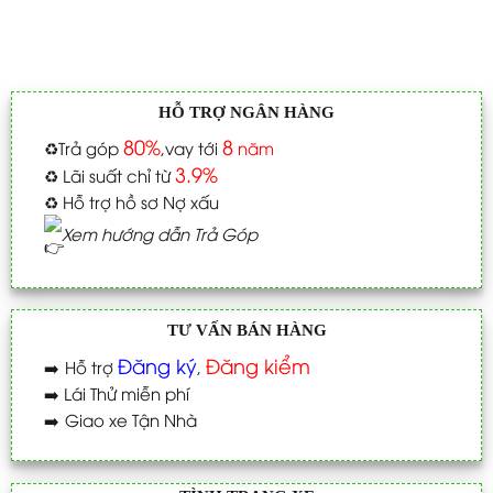
HỖ TRỢ NGÂN HÀNG
80%
8
♻️
Trả góp
,vay tới
năm
3.9%
♻️
Lãi suất chỉ từ
♻️
Hỗ trợ hồ sơ Nợ xấu
Xem hướng dẫn Trả Góp
TƯ VẤN BÁN HÀNG
Đăng ký
Đăng kiểm
➡️
Hỗ trợ
,
➡️
Lái Thử miễn phí
➡️
Giao xe Tận Nhà