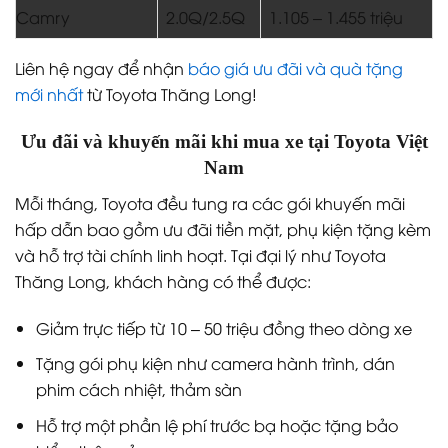
Camry
2.0Q/2.5Q
1.105 – 1.455 triệu
Liên hệ ngay để nhận
báo giá ưu đãi và quà tặng
mới nhất
từ Toyota Thăng Long!
Ưu đãi và khuyến mãi khi mua xe tại Toyota Việt
Nam
Mỗi tháng, Toyota đều tung ra các gói khuyến mãi
hấp dẫn bao gồm ưu đãi tiền mặt, phụ kiện tặng kèm
và hỗ trợ tài chính linh hoạt. Tại đại lý như Toyota
Thăng Long, khách hàng có thể được:
Giảm trực tiếp từ 10 – 50 triệu đồng theo dòng xe
Tặng gói phụ kiện như camera hành trình, dán
phim cách nhiệt, thảm sàn
Hỗ trợ một phần lệ phí trước bạ hoặc tặng bảo