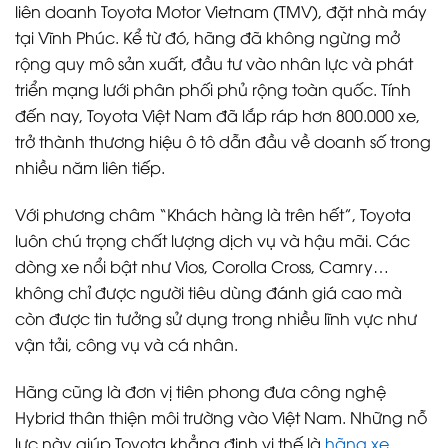
liên doanh Toyota Motor Vietnam (TMV), đặt nhà máy
tại Vĩnh Phúc. Kể từ đó, hãng đã không ngừng mở
rộng quy mô sản xuất, đầu tư vào nhân lực và phát
triển mạng lưới phân phối phủ rộng toàn quốc. Tính
đến nay, Toyota Việt Nam đã lắp ráp hơn 800.000 xe,
trở thành thương hiệu ô tô dẫn đầu về doanh số trong
nhiều năm liên tiếp.
Với phương châm “Khách hàng là trên hết”, Toyota
luôn chú trọng chất lượng dịch vụ và hậu mãi. Các
dòng xe nổi bật như Vios, Corolla Cross, Camry…
không chỉ được người tiêu dùng đánh giá cao mà
còn được tin tưởng sử dụng trong nhiều lĩnh vực như
vận tải, công vụ và cá nhân.
Hãng cũng là đơn vị tiên phong đưa công nghệ
Hybrid thân thiện môi trường vào Việt Nam. Những nỗ
lực này giúp Toyota khẳng định vị thế là
hãng xe