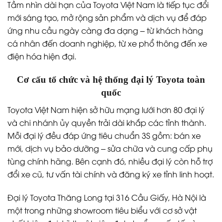
Tầm nhìn dài hạn của Toyota Việt Nam là tiếp tục đổi
mới sáng tạo, mở rộng sản phẩm và dịch vụ để đáp
ứng nhu cầu ngày càng đa dạng – từ khách hàng
cá nhân đến doanh nghiệp, từ xe phổ thông đến xe
điện hóa hiện đại.
Cơ cấu tổ chức và hệ thống đại lý Toyota toàn
quốc
Toyota Việt Nam hiện sở hữu mạng lưới hơn 80 đại lý
và chi nhánh ủy quyền trải dài khắp các tỉnh thành.
Mỗi đại lý đều đáp ứng tiêu chuẩn 3S gồm: bán xe
mới, dịch vụ bảo dưỡng – sửa chữa và cung cấp phụ
tùng chính hãng. Bên cạnh đó, nhiều đại lý còn hỗ trợ
đổi xe cũ, tư vấn tài chính và đăng ký xe tỉnh linh hoạt.
Đại lý Toyota Thăng Long tại 316 Cầu Giấy, Hà Nội là
một trong những showroom tiêu biểu với cơ sở vật