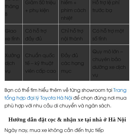
Giảm 50 triệu
hiểm +
Hỗ trợ lệ phí
tháng
+ phụ kiện
phim cách
trước bạ
8
nhiệt
Giao
Có hỗ trợ
Chỉ hỗ trợ
Có hỗ trợ một
xe tỉnh
đầy đủ
nội thành
số tỉnh
Quy mô lớn –
Xưởng
Chuẩn quốc
Đầy đủ
chuyên bảo
dịch
tế – kỹ thuật
các hạng
dưỡng xe dịch
vụ
viên cấp cao
mục
vụ
Bạn có thể tìm hiểu thêm về từng showroom tại
Trang
tổng hợp đại lý Toyota Hà Nội
để chọn đúng nơi mua
phù hợp với nhu cầu di chuyển và ngân sách.
Hướng dẫn đặt cọc & nhận xe tại nhà ở Hà Nội
Ngày nay, mua xe không cần đến trực tiếp