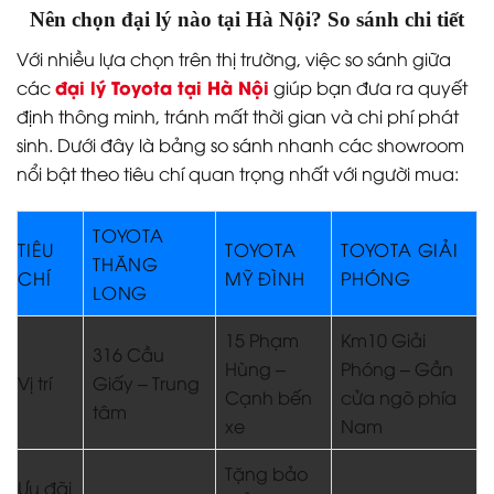
Nên chọn đại lý nào tại Hà Nội? So sánh chi tiết
Với nhiều lựa chọn trên thị trường, việc so sánh giữa
đại lý Toyota tại Hà Nội
các
giúp bạn đưa ra quyết
định thông minh, tránh mất thời gian và chi phí phát
sinh. Dưới đây là bảng so sánh nhanh các showroom
nổi bật theo tiêu chí quan trọng nhất với người mua:
TOYOTA
TIÊU
TOYOTA
TOYOTA GIẢI
THĂNG
CHÍ
MỸ ĐÌNH
PHÓNG
LONG
15 Phạm
Km10 Giải
316 Cầu
Hùng –
Phóng – Gần
Vị trí
Giấy – Trung
Cạnh bến
cửa ngõ phía
tâm
xe
Nam
Tặng bảo
Ưu đãi