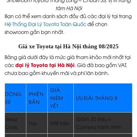
tâm Hà Nội
Bạn có thể xem danh sách đầy đủ các đại lý tại trang
Hệ Thống Đại Lý Toyota Toàn Quốc
để chọn
showroom gần bạn nhất.
Giá xe Toyota tại Hà Nội tháng 08/2025
Bảng giá dưới đây là mức giá tham khảo mới nhất tại
đại lý Toyota tại Hà Nội
các
. Giá đã bao gồm VAT,
chưa bao gồm khuyến mãi và phí lăn bánh.
GIÁ
DÒNG
PHIÊN
NIÊM
ƯU ĐÃI THÁNG 8
XE
BẢN
YẾT
Veloz
Giảm 20 triệu +
Top
698 triệu
Cross
Camera hành trình