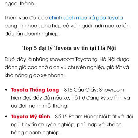
ngoại thành.
Thêm vào đó, các
chính sách mua trả góp Toyota
cũng linh hoạt, phù hợp cả với người mới mua xe lần
đầu lẫn doanh nghiệp.
Top 5 đại lý Toyota uy tín tại Hà Nội
Dưới đây là những showroom Toyota tại Hà Nội được
đánh giá cao nhờ dịch vụ chuyên nghiệp, giá tốt và
khả năng giao xe nhanh:
Toyota Thăng Long
– 316 Cầu Giấy: Showroom
hiện đại, đầy đủ mẫu xe, hỗ trợ đăng ký xe tỉnh và
ưu đãi mạnh mỗi tháng.
Toyota Mỹ Đình
– Số 15 Phạm Hùng: Nổi bật với đội
ngũ tư vấn chuyên nghiệp, phù hợp với khách
hàng doanh nghiệp.