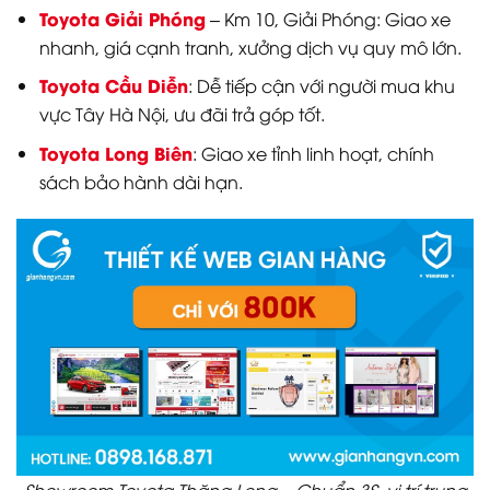
Toyota Giải Phóng
– Km 10, Giải Phóng: Giao xe
nhanh, giá cạnh tranh, xưởng dịch vụ quy mô lớn.
Toyota Cầu Diễn
: Dễ tiếp cận với người mua khu
vực Tây Hà Nội, ưu đãi trả góp tốt.
Toyota Long Biên
: Giao xe tỉnh linh hoạt, chính
sách bảo hành dài hạn.
Showroom Toyota Thăng Long – Chuẩn 3S, vị trí trung