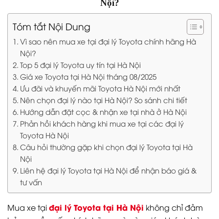
Nội?
Tóm tắt Nội Dung
Vì sao nên mua xe tại đại lý Toyota chính hãng Hà
Nội?
Top 5 đại lý Toyota uy tín tại Hà Nội
Giá xe Toyota tại Hà Nội tháng 08/2025
Ưu đãi và khuyến mãi Toyota Hà Nội mới nhất
Nên chọn đại lý nào tại Hà Nội? So sánh chi tiết
Hướng dẫn đặt cọc & nhận xe tại nhà ở Hà Nội
Phản hồi khách hàng khi mua xe tại các đại lý
Toyota Hà Nội
Câu hỏi thường gặp khi chọn đại lý Toyota tại Hà
Nội
Liên hệ đại lý Toyota tại Hà Nội để nhận báo giá &
tư vấn
đại lý Toyota tại Hà Nội
Mua xe tại
không chỉ đảm