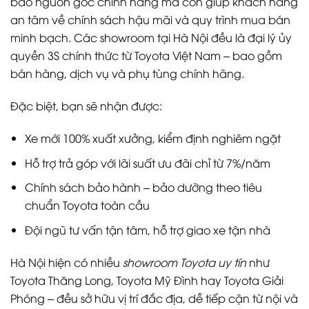
bảo nguồn gốc chính hãng mà còn giúp khách hàng
an tâm về chính sách hậu mãi và quy trình mua bán
minh bạch. Các showroom tại Hà Nội đều là đại lý ủy
quyền 3S chính thức từ Toyota Việt Nam – bao gồm
bán hàng, dịch vụ và phụ tùng chính hãng.
Đặc biệt, bạn sẽ nhận được:
Xe mới 100% xuất xưởng, kiểm định nghiêm ngặt
Hỗ trợ trả góp với lãi suất ưu đãi chỉ từ 7%/năm
Chính sách bảo hành – bảo dưỡng theo tiêu
chuẩn Toyota toàn cầu
Đội ngũ tư vấn tận tâm, hỗ trợ giao xe tận nhà
Hà Nội hiện có nhiều
showroom Toyota uy tín
như
Toyota Thăng Long, Toyota Mỹ Đình hay Toyota Giải
Phóng – đều sở hữu vị trí đắc địa, dễ tiếp cận từ nội và