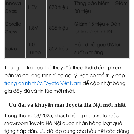
Innova
Tặng bảo hiểm + Giảm
HEV
878 triệu
Cross
30 triệu
Corolla
Giảm 15 triệu + Dán
1.8V
805 triệu
Cross
phim cách nhiệt
1.0
Hỗ trợ trả góp 0% lãi
Raize
552 triệu
Turbo
suất 6 tháng
Thông tin trên có thể thay đổi theo thời điểm, phiên
bản và chương trình từng đại lý. Bạn có thể truy cập
trang chính thức Toyota Việt Nam
để cập nhật bảng
giá đầy đủ và tin tức mới nhất.
Ưu đãi và khuyến mãi Toyota Hà Nội mới nhất
Trong tháng 08/2025, khách hàng mua xe tại các
showroom Toyota Hà Nội được nhận hàng loạt quà
tặng hấp dẫn. Ưu đãi áp dụng cho hầu hết các dòng