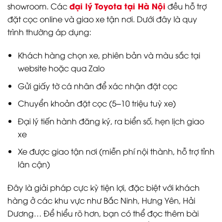
đại lý Toyota tại Hà Nội
showroom. Các
đều hỗ trợ
đặt cọc online và giao xe tận nơi. Dưới đây là quy
trình thường áp dụng:
Khách hàng chọn xe, phiên bản và màu sắc tại
website hoặc qua Zalo
Gửi giấy tờ cá nhân để xác nhận đặt cọc
Chuyển khoản đặt cọc (5–10 triệu tuỳ xe)
Đại lý tiến hành đăng ký, ra biển số, hẹn lịch giao
xe
Xe được giao tận nơi (miễn phí nội thành, hỗ trợ tỉnh
lân cận)
Đây là giải pháp cực kỳ tiện lợi, đặc biệt với khách
hàng ở các khu vực như Bắc Ninh, Hưng Yên, Hải
Dương… Để hiểu rõ hơn, bạn có thể đọc thêm bài