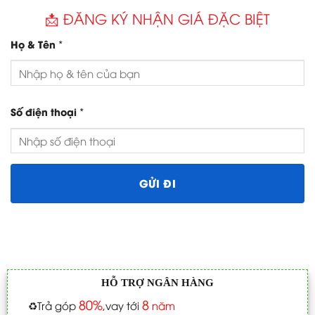
📩 ĐĂNG KÝ NHẬN GIÁ ĐẶC BIỆT
*
Họ & Tên
*
Số điện thoại
HỖ TRỢ NGÂN HÀNG
80%
8
♻️
Trả góp
,vay tới
năm