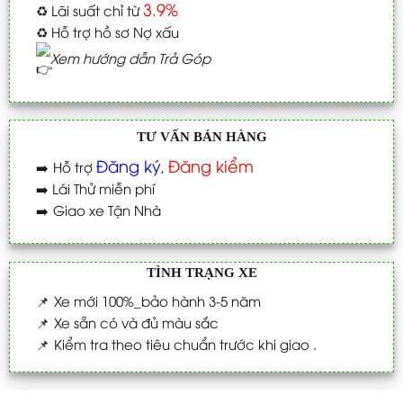
3.9%
♻️
Lãi suất chỉ từ
♻️
Hỗ trợ hồ sơ Nợ xấu
Xem hướng dẫn Trả Góp
TƯ VẤN BÁN HÀNG
Đăng ký
Đăng kiểm
➡️
Hỗ trợ
,
➡️
Lái Thử miễn phí
➡️
Giao xe Tận Nhà
TÌNH TRẠNG XE
📌
Xe mới 100%_bảo hành 3-5 năm
📌
Xe sẵn có và đủ màu sắc
📌
Kiểm tra theo tiêu chuẩn trước khi giao .