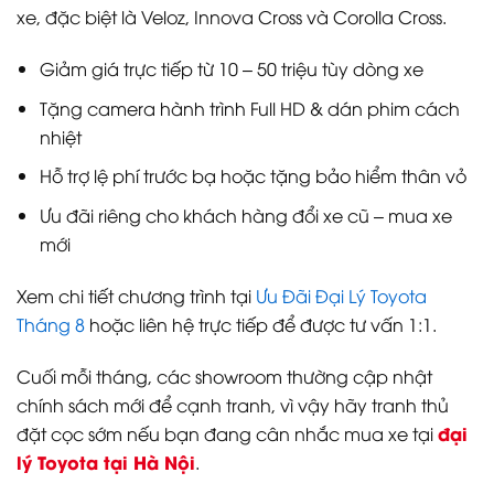
xe, đặc biệt là Veloz, Innova Cross và Corolla Cross.
Giảm giá trực tiếp từ 10 – 50 triệu tùy dòng xe
Tặng camera hành trình Full HD & dán phim cách
nhiệt
Hỗ trợ lệ phí trước bạ hoặc tặng bảo hiểm thân vỏ
Ưu đãi riêng cho khách hàng đổi xe cũ – mua xe
mới
Xem chi tiết chương trình tại
Ưu Đãi Đại Lý Toyota
Tháng 8
hoặc liên hệ trực tiếp để được tư vấn 1:1.
Cuối mỗi tháng, các showroom thường cập nhật
chính sách mới để cạnh tranh, vì vậy hãy tranh thủ
đại
đặt cọc sớm nếu bạn đang cân nhắc mua xe tại
lý Toyota tại Hà Nội
.