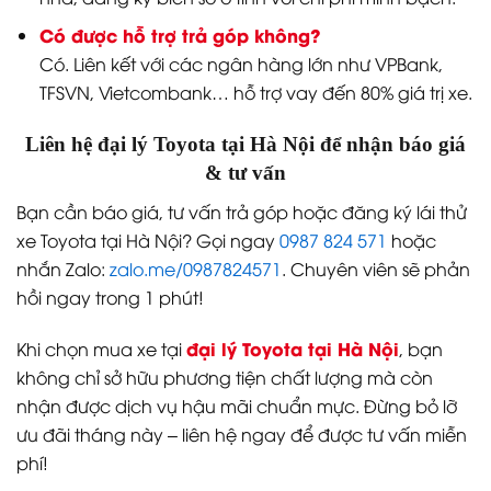
Có được hỗ trợ trả góp không?
Có. Liên kết với các ngân hàng lớn như VPBank,
TFSVN, Vietcombank… hỗ trợ vay đến 80% giá trị xe.
Liên hệ đại lý Toyota tại Hà Nội để nhận báo giá
& tư vấn
Bạn cần báo giá, tư vấn trả góp hoặc đăng ký lái thử
xe Toyota tại Hà Nội? Gọi ngay
0987 824 571
hoặc
nhắn Zalo:
zalo.me/0987824571
. Chuyên viên sẽ phản
hồi ngay trong 1 phút!
đại lý Toyota tại Hà Nội
Khi chọn mua xe tại
, bạn
không chỉ sở hữu phương tiện chất lượng mà còn
nhận được dịch vụ hậu mãi chuẩn mực. Đừng bỏ lỡ
ưu đãi tháng này – liên hệ ngay để được tư vấn miễn
phí!