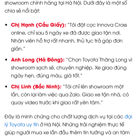
showroom chính hãng tại Hà Nội. Dưới đây là một số
chia sẻ nổi bật:
Chị Hạnh (Cầu Giấy):
“Tôi đặt cọc Innova Cross
online, chỉ sau 5 ngày xe đã được giao tận nơi.
Nhân viên hỗ trợ rất nhanh, thủ tục trả góp đơn
giản.”
Anh Long (Hà Đông):
“Chọn Toyota Thăng Long vì
showroom sạch sẽ, chuyên nghiệp. Xe giao đúng
ngày hẹn, đúng màu, giá tốt.”
Chị Linh (Bắc Ninh):
“Tôi chỉ lên showroom một
lần, còn lại làm việc qua Zalo. Giao xe tận nhà, có
quay video trước khi giao rất yên tâm.”
Đây là minh chứng cho chất lượng dịch vụ tại các
đại
lý Toyota uy tín
ở Hà Nội. Những trải nghiệm thực tế
giúp người mua xe lần đầu thêm tin tưởng và an tâm