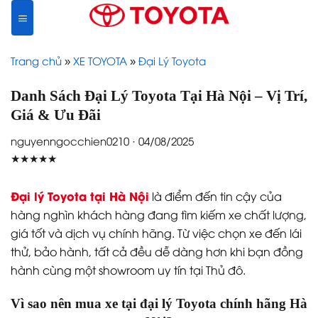
Skip
to
content
Trang chủ
»
XE TOYOTA
»
Đại Lý Toyota
Danh Sách Đại Lý Toyota Tại Hà Nội – Vị Trí,
Giá & Ưu Đãi
nguyenngocchien0210 · 04/08/2025
★★★★★
Đại lý Toyota tại Hà Nội
là điểm đến tin cậy của
hàng nghìn khách hàng đang tìm kiếm xe chất lượng,
giá tốt và dịch vụ chính hãng. Từ việc chọn xe đến lái
thử, bảo hành, tất cả đều dễ dàng hơn khi bạn đồng
hành cùng một showroom uy tín tại Thủ đô.
Vì sao nên mua xe tại đại lý Toyota chính hãng Hà